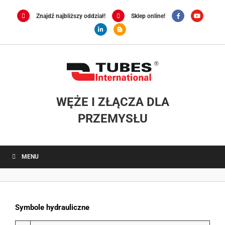
Przejdź
do
Znajdź najbliższy oddział!
Sklep online!
zawartości
WĘŻE I ZŁĄCZA DLA
PRZEMYSŁU
MENU
Symbole hydrauliczne