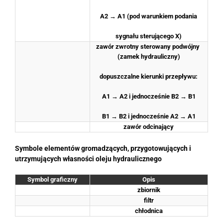
A2 → A1 (pod warunkiem podania
sygnału sterującego X)
zawór zwrotny sterowany podwójny 
(zamek hydrauliczny)
dopuszczalne kierunki przepływu:
A1 → A2 i jednocześnie B2 → B1
B1 → B2 i jednocześnie A2 → A1
zawór odcinający
Symbole elementów gromadzących, przygotowujących i
utrzymujących własności oleju hydraulicznego
Symbol graficzny
Opis
zbiornik
filtr
chłodnica