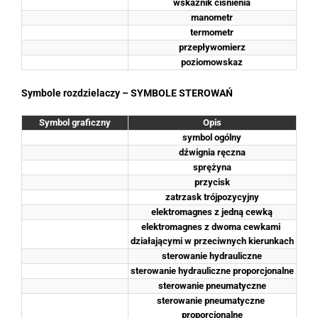
wskaźnik ciśnienia
manometr
termometr
przepływomierz
poziomowskaz
Symbole rozdzielaczy – SYMBOLE STEROWAŃ
Symbol graficzny
Opis
symbol ogólny
dźwignia ręczna
sprężyna
przycisk
zatrzask trójpozycyjny
elektromagnes z jedną cewką
elektromagnes z dwoma cewkami 
działającymi w przeciwnych kierunkach
sterowanie hydrauliczne
sterowanie hydrauliczne proporcjonalne
sterowanie pneumatyczne
sterowanie pneumatyczne 
proporcjonalne