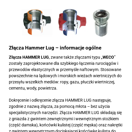
Złącza Hammer Lug – informacje ogólne
Złącza HAMMER LUG
, zwane także złączami typu „
WECO
”
zostały zaprojektowane dla szybkiego łączenia rurociągów i
przewodów elastycznych w przemyśle naftowym. Stosowane
powszechnie na lądowych i morskich wieżach wiertniczych do
przesyłu wszelkich mediów: ropy, gazu, płuczki wiertniczej,
cementu, wody, powietrza.
Dokręcenie i odkręcenie złącza HAMMER LUG następuje,
zgodnie z nazwą złącza, za pomocą młota – bez użycia
specjalistycznych narzędzi. Złącza HAMMER LUG składają się
z gniazda z gwintem zewnętrznymi i wewnętrznym stożkiem
(część damska), końcówki kulistej (część męska) oraz nakrętki
z gwintem wewnętrznym dociskającej końcówkę kulistą do