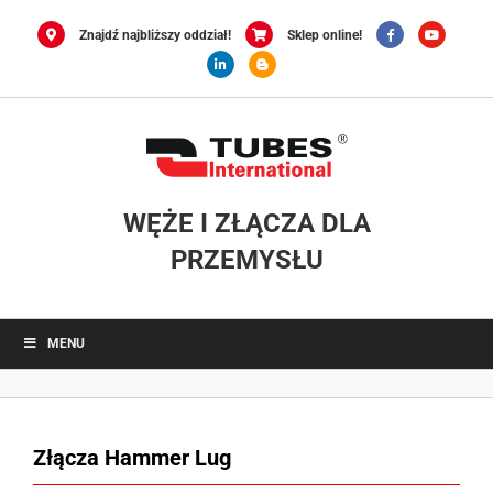
Przejdź
do
Znajdź najbliższy oddział!
Sklep online!
zawartości
WĘŻE I ZŁĄCZA DLA
PRZEMYSŁU
MENU
Złącza Hammer Lug