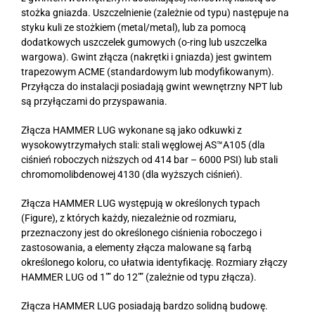
stożka gniazda. Uszczelnienie (zależnie od typu) następuje na
styku kuli ze stożkiem (metal/metal), lub za pomocą
dodatkowych uszczelek gumowych (o-ring lub uszczelka
wargowa). Gwint złącza (nakrętki i gniazda) jest gwintem
trapezowym ACME (standardowym lub modyfikowanym).
Przyłącza do instalacji posiadają gwint wewnętrzny NPT lub
są przyłączami do przyspawania.
Złącza HAMMER LUG wykonane są jako odkuwki z
wysokowytrzymałych stali: stali węglowej AS™A105 (dla
ciśnień roboczych niższych od 414 bar – 6000 PSI) lub stali
chromomolibdenowej 4130 (dla wyższych ciśnień).
Złącza HAMMER LUG występują w określonych typach
(Figure), z których każdy, niezależnie od rozmiaru,
przeznaczony jest do określonego ciśnienia roboczego i
zastosowania, a elementy złącza malowane są farbą
określonego koloru, co ułatwia identyfikację. Rozmiary złączy
HAMMER LUG od 1″” do 12″” (zależnie od typu złącza).
Złącza HAMMER LUG posiadają bardzo solidną budowę.