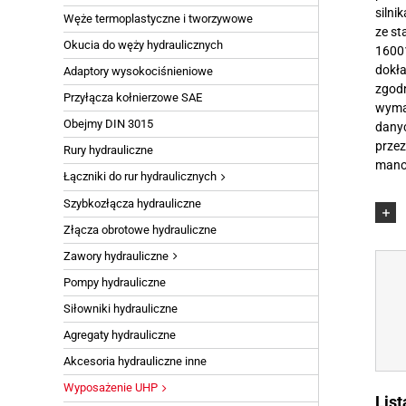
silni
Węże termoplastyczne i tworzywowe
Węże do produ
ze st
Okucia do węży hydraulicznych
Węże przesyłowe
16001
Węże i przewody
dokła
Adaptory wysokociśnieniowe
zgod
Węże odciągowe 
Przyłącza kołnierzowe SAE
wyma
Przewody komp
Obejmy DIN 3015
danyc
prze
Rury hydrauliczne
manom
Łączniki do rur hydraulicznych
Szybkozłącza hydrauliczne
Złącza obrotowe hydrauliczne
Zawory hydrauliczne
Pompy hydrauliczne
Siłowniki hydrauliczne
Agregaty hydrauliczne
Akcesoria hydrauliczne inne
Wyposażenie UHP
Lis