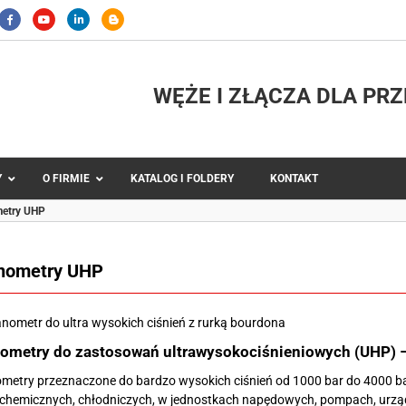
WĘŻE I ZŁĄCZA DLA PR
Y
O FIRMIE
KATALOG I FOLDERY
KONTAKT
etry UHP
nometry UHP
ne
Węże metalowe i końcówki
powietrza
Węże teflonowe i końcówki
łodziwa
Węże silikonowe
ometry do zastosowań ultrawysokociśnieniowych (UHP) –
dnej i końcówki
®
Węże TYGON
etry przeznaczone do bardzo wysokich ciśnień od 1000 bar do 4000 bar
ncji spożywczych
Węże do pomp perystaltycznych
chemicznych, chłodniczych, w jednostkach napędowych, pompach, urząd
e