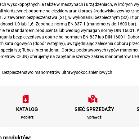
Węże podgrzewane
kach wysokoprężnych, a także w maszynach i urządzeniach, w których wy
któw ropopochodnych
Węże pływajace i osprzęt
ali nierdzewnej, odporne na ciężkie warunki pracy środowiska zewnętr
 (do produktów stałych)
Węże do gazów i końcówki
. Z zaworem bezpieczeństwa (S1), w wykonaniu bezpiecznym (S2) i z pr
 do betonu i tynkowania
dności 1,0 lub 1,6. Zgodne z normą EN 837-1 (manometry do 1600 bar)
Węże do klimatyzacji i końcówki
nie ze standardem producenta lub według wymagań normy DIN 16001. W
i wentylacyjne
Węże hamulcowe i końcówki
gania bezpieczeństwa oparte na normach EN-837 lub DIN 16001. Dobo
ozytowe
Węże i łączniki motoryzacyjne
h katalogowych (dobór wstępny), uwzględniając zalecenia doboru prze
z specjalistę Tubes International. Oprócz podstawowych typów manome
etrów CEJN) oferujemy na zapytanie szerszy zakres manometrów UHP o
Bezpieczeństwo manometrów ultrawysokociśnieniowych
KATALOG
SIEĆ SPRZEDAŻY
Pobierz
Sprawdź
ta produktów: