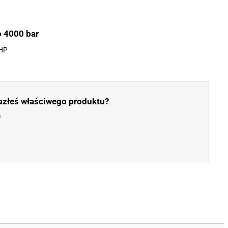
 4000 bar
 HP
azłeś właściwego produktu?
m