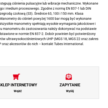
stępują ciśnienia pulsacyjne lub wibracje mechaniczne. Wykonane
znego i medium procesowego. Zgodne z normą EN 837-1 lub DIN
zegrodą czołową (S3). Średnice 63, 100 i 150 mm. Klasa
. Manometry do ciśnień powyżej 1600 bar mogą być wykonane
szystkie manometry spełniają wysokie wymagania jakościowe i
ru manometru do zastosowania należy dokonywać na podstawie
dstawione w normie EN 837-2. Dobór powinien być potwierdzony
trów ultrawysokociśnieniowych UHP (MGS 18, MGS 22 oraz zakres
raz akcesoriów do nich – kontakt Tubes International.
SKLEP INTERNETOWY
ZAPYTANIE
Wejdź
Wyślij