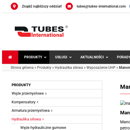
Przejdź
Znajdź najbliższy oddział!
tubes@tubes-international.com
do
zawartości
PRODUKTY
USŁUGI
AKTUALNOŚCI
PORAD
Strona główna
»
Produkty
»
Hydraulika siłowa
»
Wyposażenie UHP
»
Manom
PRODUKTY
Ma
Węże przemysłowe
Węże uniwersal
Węże do wody i 
Kompensatory
Przewody do ch
Armatura przemysłowa
Man
Węże do pary wo
Hydraulika siłowa
Manom
Węże do substa
Węże hydrauliczne gumowe
petro
Węże chemiczn