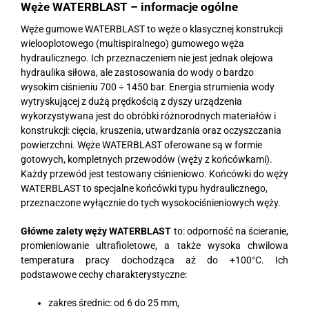
Węże WATERBLAST – informacje ogólne
Węże gumowe WATERBLAST to węże o klasycznej konstrukcji
wielooplotowego (multispiralnego) gumowego węża
hydraulicznego. Ich przeznaczeniem nie jest jednak olejowa
hydraulika siłowa, ale zastosowania do wody o bardzo
wysokim ciśnieniu 700 ÷ 1450 bar. Energia strumienia wody
wytryskującej z dużą prędkością z dyszy urządzenia
wykorzystywana jest do obróbki różnorodnych materiałów i
konstrukcji: cięcia, kruszenia, utwardzania oraz oczyszczania
powierzchni. Węże WATERBLAST oferowane są w formie
gotowych, kompletnych przewodów (węży z końcówkami).
Każdy przewód jest testowany ciśnieniowo. Końcówki do węży
WATERBLAST to specjalne końcówki typu hydraulicznego,
przeznaczone wyłącznie do tych wysokociśnieniowych węży.
Główne zalety węży WATERBLAST
to: odporność na ścieranie,
promieniowanie ultrafioletowe, a także wysoka chwilowa
temperatura pracy dochodząca aż do +100°C. Ich
podstawowe cechy charakterystyczne:
zakres średnic: od 6 do 25 mm,