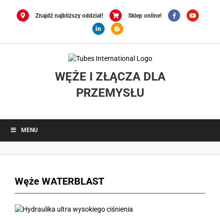
Przejdź
do
Znajdź najbliższy oddział!
Sklep online!
zawartości
WĘŻE I ZŁĄCZA DLA
PRZEMYSŁU
MENU
Węże WATERBLAST