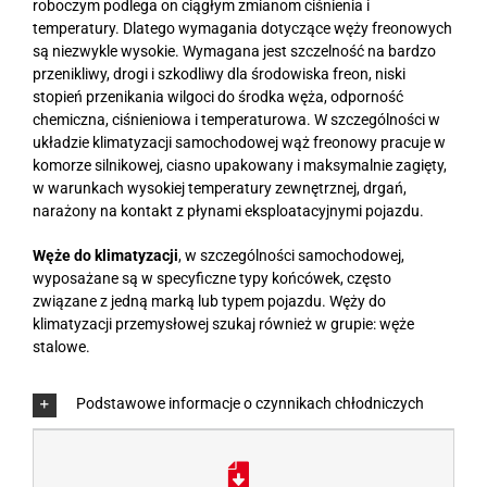
roboczym podlega on ciągłym zmianom ciśnienia i
temperatury. Dlatego wymagania dotyczące węży freonowych
są niezwykle wysokie. Wymagana jest szczelność na bardzo
przenikliwy, drogi i szkodliwy dla środowiska freon, niski
stopień przenikania wilgoci do środka węża, odporność
chemiczna, ciśnieniowa i temperaturowa. W szczególności w
układzie klimatyzacji samochodowej wąż freonowy pracuje w
komorze silnikowej, ciasno upakowany i maksymalnie zagięty,
w warunkach wysokiej temperatury zewnętrznej, drgań,
narażony na kontakt z płynami eksploatacyjnymi pojazdu.
Węże do klimatyzacji
, w szczególności samochodowej,
wyposażane są w specyficzne typy końcówek, często
związane z jedną marką lub typem pojazdu. Węży do
klimatyzacji przemysłowej szukaj również w grupie: węże
stalowe.
Podstawowe informacje o czynnikach chłodniczych