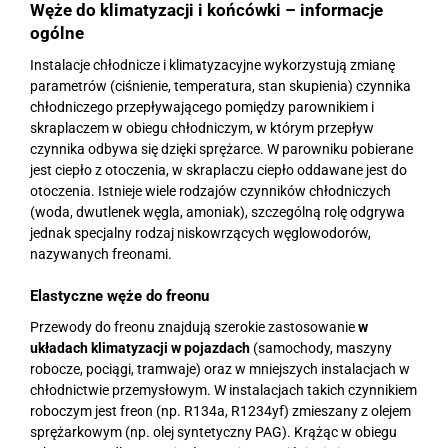
Węże do klimatyzacji i końcówki – informacje
ogólne
Instalacje chłodnicze i klimatyzacyjne wykorzystują zmianę
parametrów (ciśnienie, temperatura, stan skupienia) czynnika
chłodniczego przepływającego pomiędzy parownikiem i
skraplaczem w obiegu chłodniczym, w którym przepływ
czynnika odbywa się dzięki sprężarce. W parowniku pobierane
jest ciepło z otoczenia, w skraplaczu ciepło oddawane jest do
otoczenia. Istnieje wiele rodzajów czynników chłodniczych
(woda, dwutlenek węgla, amoniak), szczególną rolę odgrywa
jednak specjalny rodzaj niskowrzących węglowodorów,
nazywanych freonami.
Elastyczne węże do freonu
Przewody do freonu znajdują szerokie zastosowanie
w
układach klimatyzacji w pojazdach
(samochody, maszyny
robocze, pociągi, tramwaje) oraz w mniejszych instalacjach w
chłodnictwie przemysłowym. W instalacjach takich czynnikiem
roboczym jest freon (np. R134a, R1234yf) zmieszany z olejem
sprężarkowym (np. olej syntetyczny PAG). Krążąc w obiegu