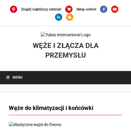
Przejdź
do
Znajdź najbliższy oddział!
Sklep online!
zawartości
WĘŻE I ZŁĄCZA DLA
PRZEMYSŁU
MENU
Węże do klimatyzacji i końcówki