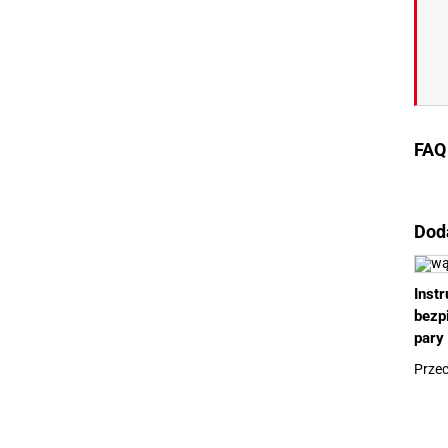
FAQ
Dod
Inst
bezp
pary
Przec