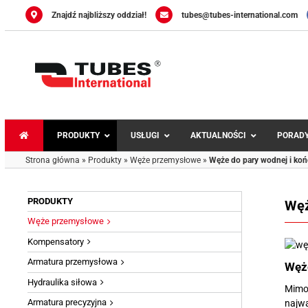
Przejdź
Znajdź najbliższy oddział!
tubes@tubes-international.com
do
zawartości
PRODUKTY
USŁUGI
AKTUALNOŚCI
PORAD
Strona główna
»
Produkty
»
Węże przemysłowe
»
Węże do pary wodnej i ko
PRODUKTY
Węż
Węże przemysłowe
Węże uniwersal
Kompensatory
Węże do wody i 
Przewody do ch
Armatura przemysłowa
Węże
Węże do pary wo
Hydraulika siłowa
Mimo,
Węże do substa
Armatura precyzyjna
najwa