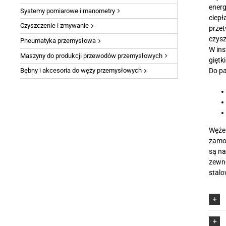
Węże chemiczn
energ
Systemy pomiarowe i manometry
Węże do produ
ciepł
Czyszczenie i zmywanie
przet
Węże przesyłowe
czysz
Pneumatyka przemysłowa
Węże i przewody
W in
Węże odciągowe 
Maszyny do produkcji przewodów przemysłowych
giętk
Przewody komp
Do p
Bębny i akcesoria do węży przemysłowych
Węże 
zamo
są na
zewnę
stalo