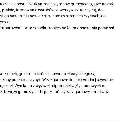
 suszenie drewna, wulkanizacja wyrobów gumowych), jako nośnik
, pralnie, formowanie wyrobów z tworzyw sztucznych), do
ji, do nawilżania powietrza w pomieszczeniach czystych, do
emysłu.
ami parowymi. W przypadku konieczności zastosowania połączeń
maszynach, gdzie oba końce przewodu elastycznego są
uszony pracą maszyny). Węże gumowe do pary wodnej używane
i ręcznej. Wynika to z wyższej odporności węży gumowych na
lne do węży gumowych do pary, tańszy wąż gumowy, drogi wąż