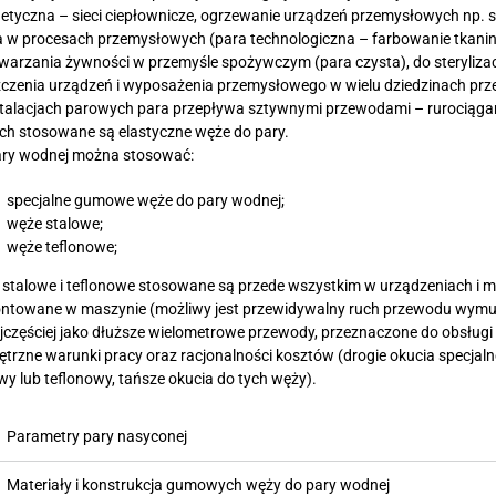
e
Węże podgrzewane
etyczna – sieci ciepłownicze, ogrzewanie urządzeń przemysłowych np.
któw ropopochodnych
a w procesach przemysłowych (para technologiczna – farbowanie tkanin
Węże pływajace i osprzęt
warzania żywności w przemyśle spożywczym (para czysta), do sterylizac
 (do produktów stałych)
Węże do gazów i końcówki
czenia urządzeń i wyposażenia przemysłowego w wielu dziedzinach prz
 do betonu i tynkowania
Węże do klimatyzacji i końcówki
stalacjach parowych para przepływa sztywnymi przewodami – rurociąg
i wentylacyjne
Węże hamulcowe i końcówki
ich stosowane są elastyczne węże do pary.
ozytowe
Węże i łączniki motoryzacyjne
ary wodnej można stosować:
specjalne gumowe węże do pary wodnej;
węże stalowe;
węże teflonowe;
stalowe i teflonowe stosowane są przede wszystkim w urządzeniach i 
ntowane w maszynie (możliwy jest przewidywalny ruch przewodu wym
jczęściej jako dłuższe wielometrowe przewody, przeznaczone do obsług
trzne warunki pracy oraz racjonalności kosztów (drogie okucia specja
wy lub teflonowy, tańsze okucia do tych węży).
Parametry pary nasyconej
Materiały i konstrukcja gumowych węży do pary wodnej