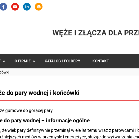
WĘŻE I ZŁĄCZA DLA PR
Y
O FIRMIE
KATALOG I FOLDERY
KONTAKT
ńcówki
e do pary wodnej i końcówki
ne
Węże metalowe i końcówki
powietrza
Węże teflonowe i końcówki
łodziwa
Węże silikonowe
 do pary wodnej – informacje ogólne
dnej i końcówki
®
Węże TYGON
 że wiek pary definitywnie przeminął wiele lat temu wraz z parowcami 
ncji spożywczych
Węże do pomp perystaltycznych
żniejszych mediów w przemyśle i energetyce, służąc do wytwarzania ener