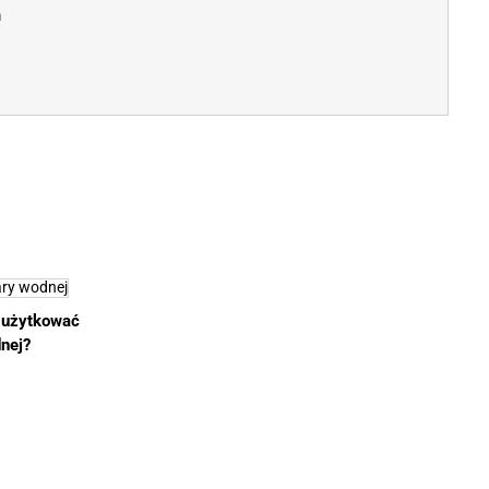
m
i użytkować
nej?