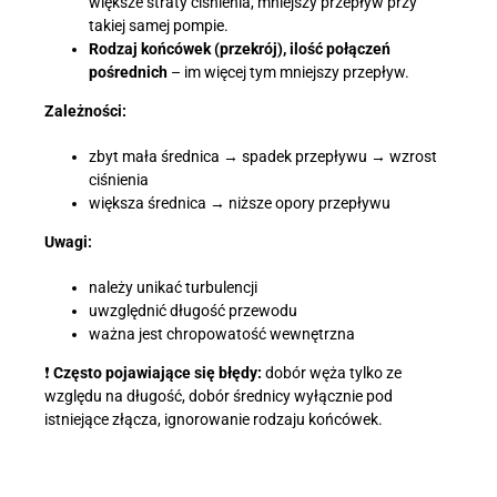
większe straty ciśnienia, mniejszy przepływ przy
takiej samej pompie.
Rodzaj końcówek (przekrój), ilość połączeń
pośrednich
– im więcej tym mniejszy przepływ.
Zależności:
zbyt mała średnica → spadek przepływu → wzrost
ciśnienia
większa średnica → niższe opory przepływu
Uwagi:
należy unikać turbulencji
uwzględnić długość przewodu
ważna jest chropowatość wewnętrzna
❗
Często pojawiające się błędy:
dobór węża tylko ze
względu na długość, dobór średnicy wyłącznie pod
istniejące złącza, ignorowanie rodzaju końcówek.