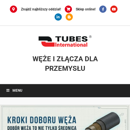
Przejdź
do
Znajdź najbliższy oddział!
Sklep online!
zawartości
WĘŻE I ZŁĄCZA DLA
PRZEMYSŁU
MENU