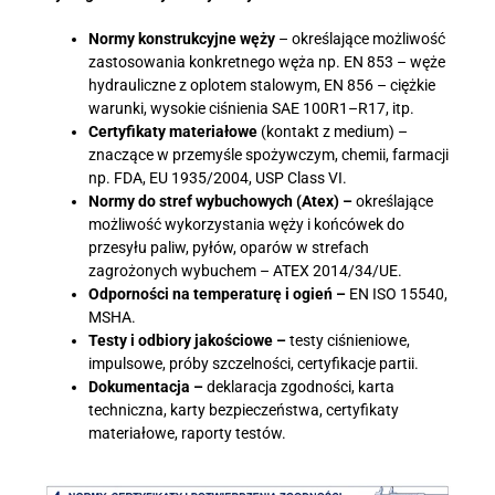
Normy konstrukcyjne węży
– określające możliwość
zastosowania konkretnego węża np. EN 853 – węże
hydrauliczne z oplotem stalowym, EN 856 – ciężkie
warunki, wysokie ciśnienia SAE 100R1–R17, itp.
Certyfikaty materiałowe
(kontakt z medium) –
znaczące w przemyśle spożywczym, chemii, farmacji
np. FDA, EU 1935/2004, USP Class VI.
Normy do stref wybuchowych (Atex) –
określające
możliwość wykorzystania węży i końcówek do
przesyłu paliw, pyłów, oparów w strefach
zagrożonych wybuchem – ATEX 2014/34/UE.
Odporności na temperaturę i ogień –
EN ISO 15540,
MSHA.
Testy i odbiory jakościowe –
testy ciśnieniowe,
impulsowe, próby szczelności, certyfikacje partii.
Dokumentacja –
deklaracja zgodności, karta
techniczna, karty bezpieczeństwa, certyfikaty
materiałowe, raporty testów.