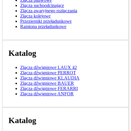
Złącza paliwowe
Złącza suchoodcinające
Złącza awaryjnego rozłączania
Złącza kolejowe
Przezierniki przeładunkowe
Ramiona przeładunkowe
Katalog
Złącza dźwigniowe LAUX 42
Złącza dźwigniowe PERROT
Złącza dźwigniowe KLAUDIA
Złącza dźwigniowe BAUER
Złącza dźwigniowe FERARRI
Złącza dźwigniowe ANFOR
Katalog