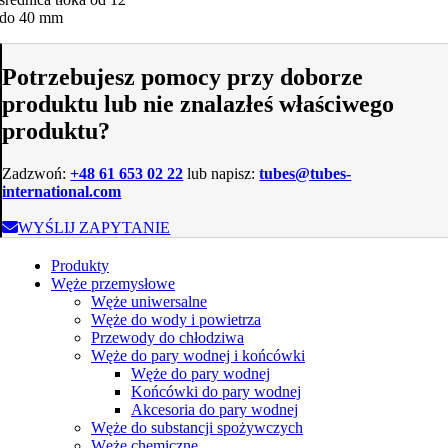
do 40 mm
Potrzebujesz pomocy przy doborze
produktu lub nie znalazłeś właściwego
produktu?
Zadzwoń:
+48 61 653 02 22
lub napisz:
tubes@tubes-
international.com
WYŚLIJ ZAPYTANIE
Produkty
Węże przemysłowe
Węże uniwersalne
Węże do wody i powietrza
Przewody do chłodziwa
Węże do pary wodnej i końcówki
Węże do pary wodnej
Końcówki do pary wodnej
Akcesoria do pary wodnej
Węże do substancji spożywczych
Węże chemiczne