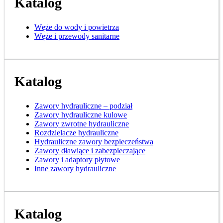
Katalog
Węże do wody i powietrza
Węże i przewody sanitarne
Katalog
Zawory hydrauliczne – podział
Zawory hydrauliczne kulowe
Zawory zwrotne hydrauliczne
Rozdzielacze hydrauliczne
Hydrauliczne zawory bezpieczeństwa
Zawory dławiące i zabezpieczające
Zawory i adaptory płytowe
Inne zawory hydrauliczne
Katalog