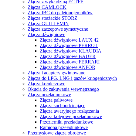
Złącza z wykładziną ECTFE
Złącza CAMLOCK
Złącza IBC do paletopojemników
Złącza strażackie STORZ
Złącza GUILLEMIN
Złącza zaczepowe symetryczne
Złącza dźwigniowe
Złącza dźwigniowe LAUX 42
Złącza dźwigniowe PERROT
Złącza dźwigniowe KLAUDIA
Złącza dźwigniowe BAUER
Złącza dźwigniowe FERRARI
Złącza dźwigniowe ANFOR
Złącza i adaptery gwintowane
Złącza do LPG, LNG i gazów kriogenicznych
Złącza kołnierzowe
Okucia do zakuwania wewnętrznego
Złącza przeładunkowe
Złącza paliwowe
Złącza suchoodcinające
Złącza awaryjnego rozłączania
Złącza kolejowe przeładunkowe
Przezierniki przeładunkowe
Ramiona przeładunkowe
Przemysłowe złącza obrotowe