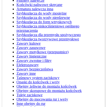
Pistolety nalewcze
Końcówki paliwowe skręcane
Armatura nalewcza inna
Szybkozłącza do wody mosiężne
Szybkozłącza do wody nierdzewne
Szybkozłącza do form wtryskowych
Szybkozłącza niskociśnieniowe ogólnego
przeznaczenia
Szybkozłącza dla przemysłu spożywczego
Szybkozłącza tworzywowe przemysłowe
Zawory kulowe
Zawory zasuwowe
Zawory motylkowe (przepustnice)
Zawory higieniczne
Zawory zwrotne i filtry
Elektrozawory
Zawory bezpieczeństwa
Zawory inne
Taśmowy system zaciskowy
Opaski do końcówek i węży
Obejmy żeliwne do montażu końcówek
Obejmy skorupowe do montażu końcówek
Tuleje zaciskowe
Obejmy do mocowania rur i węży
Inne obejmy do rur