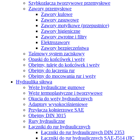
Szybkozłącza tworzywowe przemysłowe
Zawory przemysłowe
Zawory kulowe
Zawory zasuwowe
Zawory motylkowe (przepustnice)
Zawory higieniczne
Zawory zwrotne i filtry
Elektrozawory
Zawory bezpieczeństwa
Taśmowy system zaciskowy
Opaski do końcówek i węży
Obejmy, tuleje do końcówek i węży
Obejmy do łączenia rur
Obejmy do mocowania rur i węży
Hydraulika siłowa
Węże hydrauliczne gumowe
Węże termoplastyczne i tworzywowe
Okucia do węży hydraulicznych
Adaptory wysokociśnieniowe
Przyłącza kołnierzowe SAE
Obejmy DIN 3015
Rury hydrauliczne
Łączniki do rur hydraulicznych
Łączniki do rur hydraulicznych DIN 2353
Łączniki do rur hydraulicznych SAE-J514 (JIC