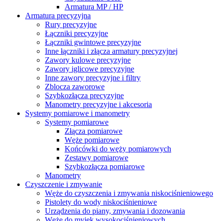
Armatura MP / HP
Armatura precyzyjna
Rury precyzyjne
Łączniki precyzyjne
Łączniki gwintowe precyzyjne
Inne łączniki i złącza armatury precyzyjnej
Zawory kulowe precyzyjne
Zawory iglicowe precyzyjne
Inne zawory precyzyjne i filtry
Zblocza zaworowe
Szybkozłącza precyzyjne
Manometry precyzyjne i akcesoria
Systemy pomiarowe i manometry
Systemy pomiarowe
Złącza pomiarowe
Węże pomiarowe
Końcówki do węży pomiarowych
Zestawy pomiarowe
Szybkozłącza pomiarowe
Manometry
Czyszczenie i zmywanie
Węże do czyszczenia i zmywania niskociśnieniowego
Pistolety do wody niskociśnieniowe
Urządzenia do piany, zmywania i dozowania
Węże do myjek wysokociśnieniowych