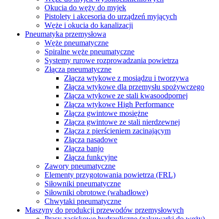
Okucia do węży do myjek
Pistolety i akcesoria do urządzeń myjących
Węże i okucia do kanalizacji
Pneumatyka przemysłowa
Węże pneumatyczne
Spiralne węże pneumatyczne
Systemy rurowe rozprowadzania powietrza
Złącza pneumatyczne
Złącza wtykowe z mosiądzu i tworzywa
Złącza wtykowe dla przemysłu spożywczego
Złącza wtykowe ze stali kwasoodpornej
Złącza wtykowe High Performance
Złącza gwintowe mosiężne
Złącza gwintowe ze stali nierdzewnej
Złącza z pierścieniem zacinającym
Złącza nasadowe
Złącza banjo
Złącza funkcyjne
Zawory pneumatyczne
Elementy przygotowania powietrza (FRL)
Siłowniki pneumatyczne
Siłowniki obrotowe (wahadłowe)
Chwytaki pneumatyczne
Maszyny do produkcji przewodów przemysłowych
Prasy zaciskowe hydrauliczne (zakuwarki do węży)