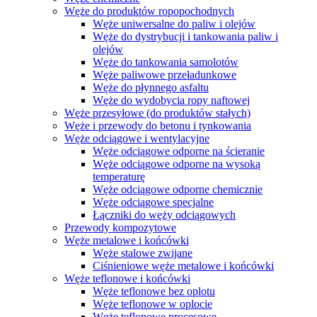
Węże do produktów ropopochodnych
Węże uniwersalne do paliw i olejów
Węże do dystrybucji i tankowania paliw i
olejów
Węże do tankowania samolotów
Węże paliwowe przeładunkowe
Węże do płynnego asfaltu
Węże do wydobycia ropy naftowej
Węże przesyłowe (do produktów stałych)
Węże i przewody do betonu i tynkowania
Węże odciągowe i wentylacyjne
Węże odciągowe odporne na ścieranie
Węże odciągowe odporne na wysoką
temperaturę
Węże odciągowe odporne chemicznie
Węże odciągowe specjalne
Łączniki do węży odciągowych
Przewody kompozytowe
Węże metalowe i końcówki
Węże stalowe zwijane
Ciśnieniowe węże metalowe i końcówki
Węże teflonowe i końcówki
Węże teflonowe bez oplotu
Węże teflonowe w oplocie
Węże teflonowe procesowe