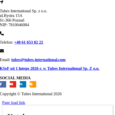
Tubes International Sp. z o.o.
ul.Bystra 15A
61-366 Poznań
NIP: 7810046084
Telefon:
+48 61 653 02 22
Email:
tubes@tubes-international.com
KSeF od 1 lutego 2026 r. w Tubes International Sp. Z o.o.
SOCIAL MEDIA
Copyright © Tubes International
2026
Page load link