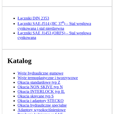
Łączniki DIN 2353
Łączniki SAE-J514 (JIC 37⁰) – Stal węglowa
cynkowana i stal nierdzewna
Łączniki SAE J1453 (ORFS) – Stal węglowa
cynkowana
Katalog
Węże hydrauliczne gumowe
Węże termoplastyczne i tworzywowe
Okucia standardowe typ Z
Okucia NON SKIVE typ N
Okucia INTERLOCK typ IL
Okucia skręcane typ S
Okucia i adaptory STECKO
Okucia hydrauliczne specjalne
Adaptory wysokociśnieniowe