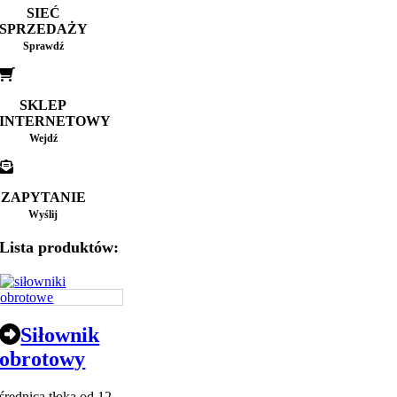
SIEĆ
SPRZEDAŻY
Sprawdź
SKLEP
INTERNETOWY
Wejdź
ZAPYTANIE
Wyślij
Lista produktów:
Siłownik
obrotowy
średnica tłoka od 12