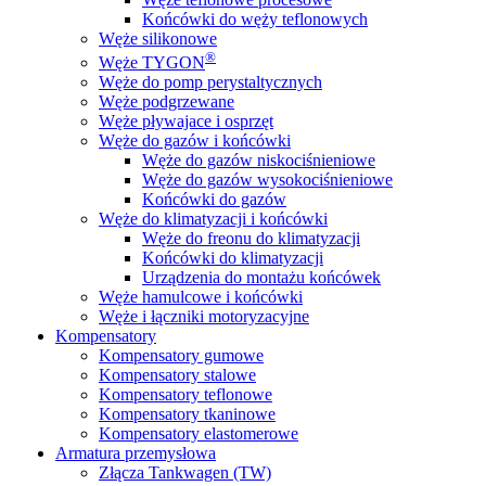
Końcówki do węży teflonowych
Węże silikonowe
®
Węże TYGON
Węże do pomp perystaltycznych
Węże podgrzewane
Węże pływajace i osprzęt
Węże do gazów i końcówki
Węże do gazów niskociśnieniowe
Węże do gazów wysokociśnieniowe
Końcówki do gazów
Węże do klimatyzacji i końcówki
Węże do freonu do klimatyzacji
Końcówki do klimatyzacji
Urządzenia do montażu końcówek
Węże hamulcowe i końcówki
Węże i łączniki motoryzacyjne
Kompensatory
Kompensatory gumowe
Kompensatory stalowe
Kompensatory teflonowe
Kompensatory tkaninowe
Kompensatory elastomerowe
Armatura przemysłowa
Złącza Tankwagen (TW)