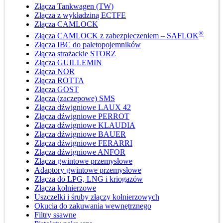
Złącza Tankwagen (TW)
Złącza z wykładziną ECTFE
Złącza CAMLOCK
®
Złącza CAMLOCK z zabezpieczeniem – SAFLOK
Złącza IBC do paletopojemników
Złącza strażackie STORZ
Złącza GUILLEMIN
Złącza NOR
Złącza ROTTA
Złącza GOST
Złącza (zaczepowe) SMS
Złącza dźwigniowe LAUX 42
Złącza dźwigniowe PERROT
Złącza dźwigniowe KLAUDIA
Złącza dźwigniowe BAUER
Złącza dźwigniowe FERARRI
Złącza dźwigniowe ANFOR
Złącza gwintowe przemysłowe
Adaptory gwintowe przemysłowe
Złącza do LPG, LNG i kriogazów
Złącza kołnierzowe
Uszczelki i śruby złączy kołnierzowych
Okucia do zakuwania wewnętrznego
Filtry ssawne