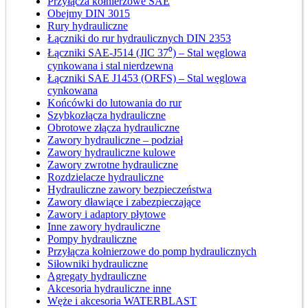
Przyłącza kołnierzowe SAE
Obejmy DIN 3015
Rury hydrauliczne
Łączniki do rur hydraulicznych DIN 2353
Łączniki SAE-J514 (JIC 37⁰) – Stal węglowa
cynkowana i stal nierdzewna
Łączniki SAE J1453 (ORFS) – Stal węglowa
cynkowana
Końcówki do lutowania do rur
Szybkozłącza hydrauliczne
Obrotowe złącza hydrauliczne
Zawory hydrauliczne – podział
Zawory hydrauliczne kulowe
Zawory zwrotne hydrauliczne
Rozdzielacze hydrauliczne
Hydrauliczne zawory bezpieczeństwa
Zawory dławiące i zabezpieczające
Zawory i adaptory płytowe
Inne zawory hydrauliczne
Pompy hydrauliczne
Przyłącza kołnierzowe do pomp hydraulicznych
Siłowniki hydrauliczne
Agregaty hydrauliczne
Akcesoria hydrauliczne inne
Węże i akcesoria WATERBLAST