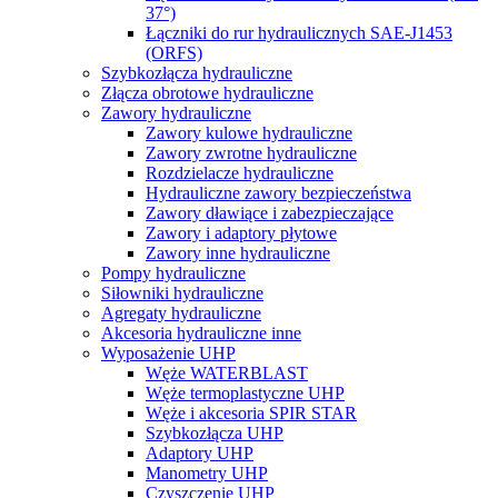
37°)
Łączniki do rur hydraulicznych SAE-J1453
(ORFS)
Szybkozłącza hydrauliczne
Złącza obrotowe hydrauliczne
Zawory hydrauliczne
Zawory kulowe hydrauliczne
Zawory zwrotne hydrauliczne
Rozdzielacze hydrauliczne
Hydrauliczne zawory bezpieczeństwa
Zawory dławiące i zabezpieczające
Zawory i adaptory płytowe
Zawory inne hydrauliczne
Pompy hydrauliczne
Siłowniki hydrauliczne
Agregaty hydrauliczne
Akcesoria hydrauliczne inne
Wyposażenie UHP
Węże WATERBLAST
Węże termoplastyczne UHP
Węże i akcesoria SPIR STAR
Szybkozłącza UHP
Adaptory UHP
Manometry UHP
Czyszczenie UHP