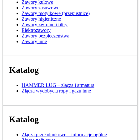
Zawory kulowe
Zawory zasuwowe
Zawory motylkowe (przepustnice)
Zawory higieniczne
Zawory zwrotne i filtry
Elektrozawory
Zawory bezpieczeństwa
Zawory inne
Katalog
HAMMER LUG – złącza i armatura
Złącza wydobycia ropy i gazu inne
Katalog
Złącza przeładunkowe – informacje ogólne