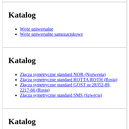
Katalog
Węże uniwersalne
Węże uniwersalne samozaciskowe
Katalog
Złącza symetryczne standard NOR (Norwegia)
Złącza symetryczne standard ROTTA ROTH (Rosja)
Złącza symetryczne standard GOST nr 28352-89,
2217-66 (Rosja)
Złącza symetryczne standard SMS (Szwecja)
Katalog