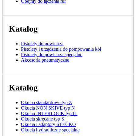
Obejmy do łączenia rur
Katalog
Pistolety do powietrza
Pistolety i urządzenia do pompowania kół
Pistolety do powietrza specjalne
Akcesoria pneumatyczne
Katalog
Okucia standardowe typ Z
Okucia NON SKIVE typ N
Okucia INTERLOCK typ IL
Okucia skręcane typ S
Okucia i adaptory STECKO
Okucia hydrauliczne specjalne