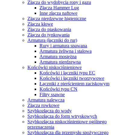
Złącza do wydobycia ropy i gazu
Złącza Hammer Lug
Inne złącza naftowe
Złącza nierdzewne higieniczne
Złącza kłowe
Złącza do piaskowania
Złącza do tynkowania
Armatura (łączniki do rur)
Rury i armatura spawana
Armatura żeliwna i stalowa
Armatura mosiężna
Armatura nierdzewna
Końcówki niskociśnieniowe
Końcówki i łączniki typu EC
Końcówki i łączniki tworzywowe
Łączniki z pierścieniem zaciskowym
Końcówki typu CN
Filtry ssawne
Armatura nalewcza
Złącza rowkowe
Szybkozłącza do wody
Szybkozłącza do form wtryskowych
Szybkozłącza niskociśnieniowe ogólnego
przeznaczenia
Szybkozłącza dla przemysłu spożywczego