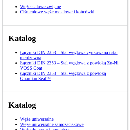
Węże stalowe zwijane
Ciśnieniowe węże metalowe i końcówki
Katalog
Łączniki DIN 2353 – Stal węglowa cynkowana i stal
nierdzewna
Łączniki DIN 2353 – Stal węglowa z powłoką Zn-Ni
VOSS Coat
Łączniki DIN 2353 – Stal węglowa z powłoką
Guardian Seal™
Katalog
Węże uniwersalne
Węże uniwersalne samozaciskowe
Węże do wody i powietrza