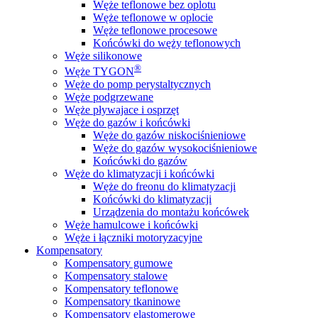
Węże teflonowe bez oplotu
Węże teflonowe w oplocie
Węże teflonowe procesowe
Końcówki do węży teflonowych
Węże silikonowe
®
Węże TYGON
Węże do pomp perystaltycznych
Węże podgrzewane
Węże pływajace i osprzęt
Węże do gazów i końcówki
Węże do gazów niskociśnieniowe
Węże do gazów wysokociśnieniowe
Końcówki do gazów
Węże do klimatyzacji i końcówki
Węże do freonu do klimatyzacji
Końcówki do klimatyzacji
Urządzenia do montażu końcówek
Węże hamulcowe i końcówki
Węże i łączniki motoryzacyjne
Kompensatory
Kompensatory gumowe
Kompensatory stalowe
Kompensatory teflonowe
Kompensatory tkaninowe
Kompensatory elastomerowe