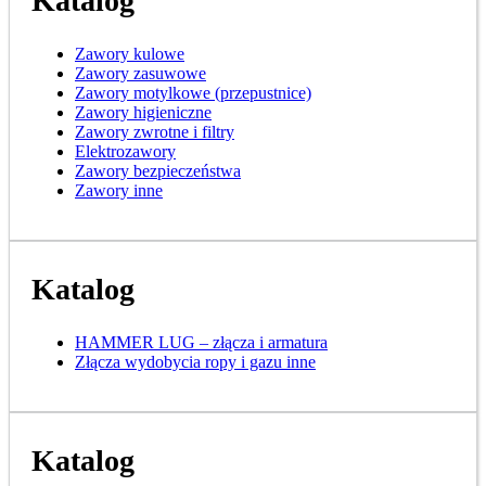
Katalog
Zawory kulowe
Zawory zasuwowe
Zawory motylkowe (przepustnice)
Zawory higieniczne
Zawory zwrotne i filtry
Elektrozawory
Zawory bezpieczeństwa
Zawory inne
Katalog
HAMMER LUG – złącza i armatura
Złącza wydobycia ropy i gazu inne
Katalog