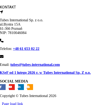
KONTAKT
Tubes International Sp. z o.o.
ul.Bystra 15A
61-366 Poznań
NIP: 7810046084
Telefon:
+48 61 653 02 22
Email:
tubes@tubes-international.com
KSeF od 1 lutego 2026 r. w Tubes International Sp. Z o.o.
SOCIAL MEDIA
Copyright © Tubes International
2026
Page load link