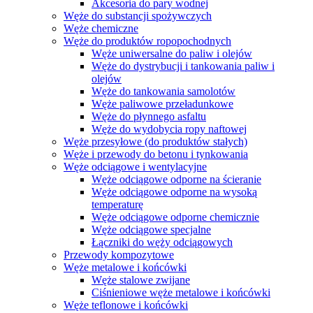
Akcesoria do pary wodnej
Węże do substancji spożywczych
Węże chemiczne
Węże do produktów ropopochodnych
Węże uniwersalne do paliw i olejów
Węże do dystrybucji i tankowania paliw i
olejów
Węże do tankowania samolotów
Węże paliwowe przeładunkowe
Węże do płynnego asfaltu
Węże do wydobycia ropy naftowej
Węże przesyłowe (do produktów stałych)
Węże i przewody do betonu i tynkowania
Węże odciągowe i wentylacyjne
Węże odciągowe odporne na ścieranie
Węże odciągowe odporne na wysoką
temperaturę
Węże odciągowe odporne chemicznie
Węże odciągowe specjalne
Łączniki do węży odciągowych
Przewody kompozytowe
Węże metalowe i końcówki
Węże stalowe zwijane
Ciśnieniowe węże metalowe i końcówki
Węże teflonowe i końcówki