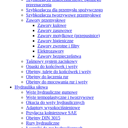
przeznaczenia
Szybkozłącza dla przemysłu spożywczego
Szybkozłącza tworzywowe przemysłowe
Zawory przemysłowe
Zawory kulowe
Zawory zasuwowe
Zawory motylkowe (przepustnice)
Zawory higieniczne
Zawory zwrotne i filtry
Elektrozawory
Zawory bezpieczeństwa
Taśmowy system zaciskowy
Opaski do końcówek i węży
Obejmy, tuleje do końcówek i węży
Obejmy do łączenia rur
Obejmy do mocowania rur i węży
Hydraulika siłowa
Węże hydrauliczne gumowe
Węże termoplastyczne i tworzywowe
Okucia do węży hydraulicznych
Adaptory wysokociśnieniowe
Przyłącza kołnierzowe SAE
Obejmy DIN 3015
Rury hydrauliczne