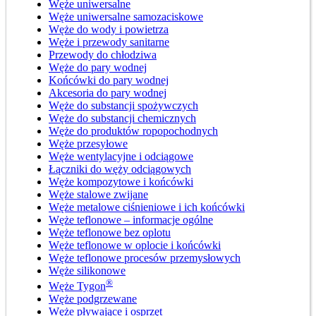
Węże uniwersalne
Węże uniwersalne samozaciskowe
Węże do wody i powietrza
Węże i przewody sanitarne
Przewody do chłodziwa
Węże do pary wodnej
Końcówki do pary wodnej
Akcesoria do pary wodnej
Węże do substancji spożywczych
Węże do substancji chemicznych
Węże do produktów ropopochodnych
Węże przesyłowe
Węże wentylacyjne i odciągowe
Łączniki do węży odciągowych
Węże kompozytowe i końcówki
Węże stalowe zwijane
Węże metalowe ciśnieniowe i ich końcówki
Węże teflonowe – informacje ogólne
Węże teflonowe bez oplotu
Węże teflonowe w oplocie i końcówki
Węże teflonowe procesów przemysłowych
Węże silikonowe
®
Węże Tygon
Węże podgrzewane
Węże pływające i osprzęt