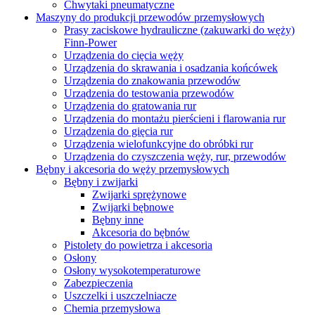
Chwytaki pneumatyczne
Maszyny do produkcji przewodów przemysłowych
Prasy zaciskowe hydrauliczne (zakuwarki do węży)
Finn-Power
Urządzenia do cięcia węży
Urządzenia do skrawania i osadzania końcówek
Urządzenia do znakowania przewodów
Urządzenia do testowania przewodów
Urządzenia do gratowania rur
Urządzenia do montażu pierścieni i flarowania rur
Urządzenia do gięcia rur
Urządzenia wielofunkcyjne do obróbki rur
Urządzenia do czyszczenia węży, rur, przewodów
Bębny i akcesoria do węży przemysłowych
Bębny i zwijarki
Zwijarki sprężynowe
Zwijarki bębnowe
Bębny inne
Akcesoria do bębnów
Pistolety do powietrza i akcesoria
Osłony
Osłony wysokotemperaturowe
Zabezpieczenia
Uszczelki i uszczelniacze
Chemia przemysłowa