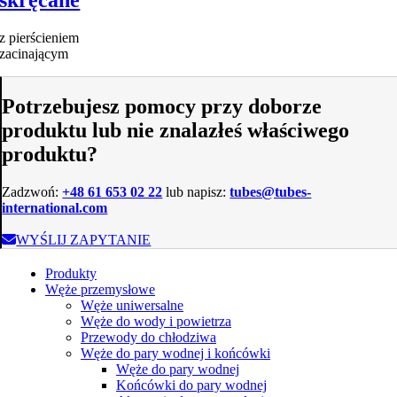
z pierścieniem
zacinającym
Potrzebujesz pomocy przy doborze
produktu lub nie znalazłeś właściwego
produktu?
Zadzwoń:
+48 61 653 02 22
lub napisz:
tubes@tubes-
international.com
WYŚLIJ ZAPYTANIE
Produkty
Węże przemysłowe
Węże uniwersalne
Węże do wody i powietrza
Przewody do chłodziwa
Węże do pary wodnej i końcówki
Węże do pary wodnej
Końcówki do pary wodnej