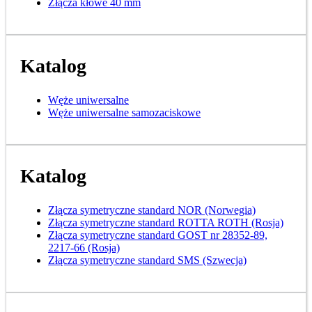
Złącza kłowe 40 mm
Katalog
Węże uniwersalne
Węże uniwersalne samozaciskowe
Katalog
Złącza symetryczne standard NOR (Norwegia)
Złącza symetryczne standard ROTTA ROTH (Rosja)
Złącza symetryczne standard GOST nr 28352-89,
2217-66 (Rosja)
Złącza symetryczne standard SMS (Szwecja)