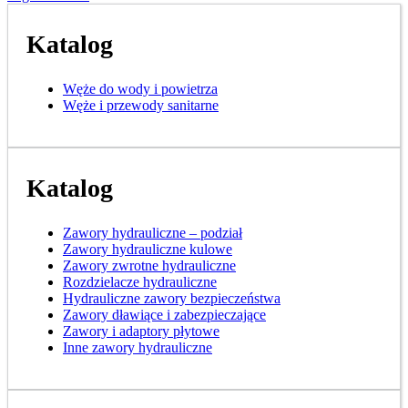
Katalog
Węże do wody i powietrza
Węże i przewody sanitarne
Katalog
Zawory hydrauliczne – podział
Zawory hydrauliczne kulowe
Zawory zwrotne hydrauliczne
Rozdzielacze hydrauliczne
Hydrauliczne zawory bezpieczeństwa
Zawory dławiące i zabezpieczające
Zawory i adaptory płytowe
Inne zawory hydrauliczne