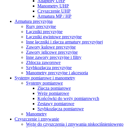
Adaptory UHP
Manometry UHP
Czyszczenie UHP
Armatura MP / HP
Armatura precyzyjna
Rury precyzyjne
Łączniki precyzyjne
Łączniki gwintowe precyzyjne
Inne łączniki i złącza armatury precyzyjnej
Zawory kulowe precyzyjne
Zawory iglicowe precyzyjne
Inne zawory precyzyjne i filtry
Zblocza zaworowe
Szybkozłącza precyzyjne
Manometry precyzyjne i akcesoria
Systemy pomiarowe i manometry
Systemy pomiarowe
Złącza pomiarowe
Węże pomiarowe
Końcówki do węży pomiarowych
Zestawy pomiarowe
Szybkozłącza pomiarowe
Manometry
Czyszczenie i zmywanie
Węże do czyszczenia i zmywania niskociśnieniowego