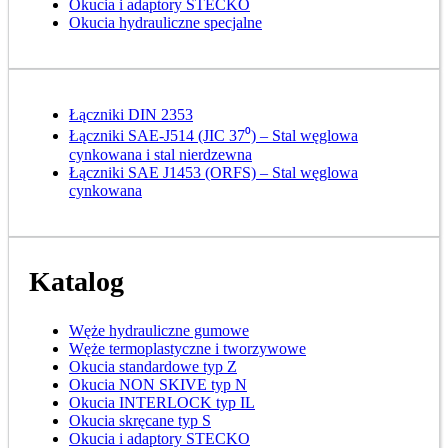
Okucia i adaptory STECKO
Okucia hydrauliczne specjalne
Łączniki DIN 2353
Łączniki SAE-J514 (JIC 37⁰) – Stal węglowa
cynkowana i stal nierdzewna
Łączniki SAE J1453 (ORFS) – Stal węglowa
cynkowana
Katalog
Węże hydrauliczne gumowe
Węże termoplastyczne i tworzywowe
Okucia standardowe typ Z
Okucia NON SKIVE typ N
Okucia INTERLOCK typ IL
Okucia skręcane typ S
Okucia i adaptory STECKO