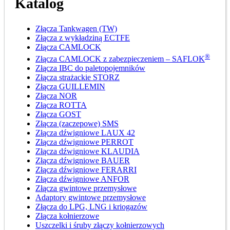
Katalog
Złącza Tankwagen (TW)
Złącza z wykładziną ECTFE
Złącza CAMLOCK
®
Złącza CAMLOCK z zabezpieczeniem – SAFLOK
Złącza IBC do paletopojemników
Złącza strażackie STORZ
Złącza GUILLEMIN
Złącza NOR
Złącza ROTTA
Złącza GOST
Złącza (zaczepowe) SMS
Złącza dźwigniowe LAUX 42
Złącza dźwigniowe PERROT
Złącza dźwigniowe KLAUDIA
Złącza dźwigniowe BAUER
Złącza dźwigniowe FERARRI
Złącza dźwigniowe ANFOR
Złącza gwintowe przemysłowe
Adaptory gwintowe przemysłowe
Złącza do LPG, LNG i kriogazów
Złącza kołnierzowe
Uszczelki i śruby złączy kołnierzowych