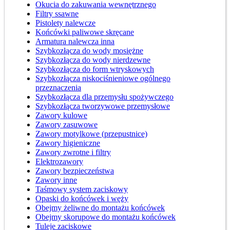
Okucia do zakuwania wewnętrznego
Filtry ssawne
Pistolety nalewcze
Końcówki paliwowe skręcane
Armatura nalewcza inna
Szybkozłącza do wody mosiężne
Szybkozłącza do wody nierdzewne
Szybkozłącza do form wtryskowych
Szybkozłącza niskociśnieniowe ogólnego
przeznaczenia
Szybkozłącza dla przemysłu spożywczego
Szybkozłącza tworzywowe przemysłowe
Zawory kulowe
Zawory zasuwowe
Zawory motylkowe (przepustnice)
Zawory higieniczne
Zawory zwrotne i filtry
Elektrozawory
Zawory bezpieczeństwa
Zawory inne
Taśmowy system zaciskowy
Opaski do końcówek i węży
Obejmy żeliwne do montażu końcówek
Obejmy skorupowe do montażu końcówek
Tuleje zaciskowe