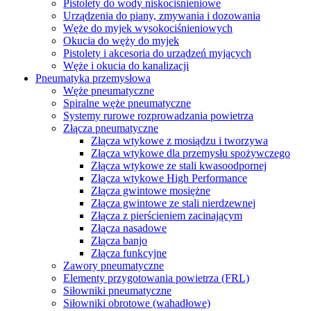
Pistolety do wody niskociśnieniowe
Urządzenia do piany, zmywania i dozowania
Węże do myjek wysokociśnieniowych
Okucia do węży do myjek
Pistolety i akcesoria do urządzeń myjących
Węże i okucia do kanalizacji
Pneumatyka przemysłowa
Węże pneumatyczne
Spiralne węże pneumatyczne
Systemy rurowe rozprowadzania powietrza
Złącza pneumatyczne
Złącza wtykowe z mosiądzu i tworzywa
Złącza wtykowe dla przemysłu spożywczego
Złącza wtykowe ze stali kwasoodpornej
Złącza wtykowe High Performance
Złącza gwintowe mosiężne
Złącza gwintowe ze stali nierdzewnej
Złącza z pierścieniem zacinającym
Złącza nasadowe
Złącza banjo
Złącza funkcyjne
Zawory pneumatyczne
Elementy przygotowania powietrza (FRL)
Siłowniki pneumatyczne
Siłowniki obrotowe (wahadłowe)