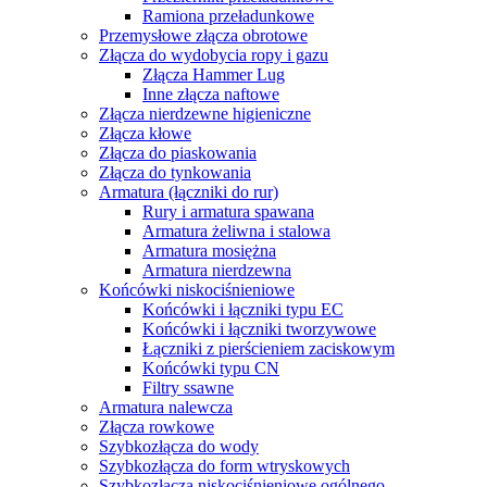
Ramiona przeładunkowe
Przemysłowe złącza obrotowe
Złącza do wydobycia ropy i gazu
Złącza Hammer Lug
Inne złącza naftowe
Złącza nierdzewne higieniczne
Złącza kłowe
Złącza do piaskowania
Złącza do tynkowania
Armatura (łączniki do rur)
Rury i armatura spawana
Armatura żeliwna i stalowa
Armatura mosiężna
Armatura nierdzewna
Końcówki niskociśnieniowe
Końcówki i łączniki typu EC
Końcówki i łączniki tworzywowe
Łączniki z pierścieniem zaciskowym
Końcówki typu CN
Filtry ssawne
Armatura nalewcza
Złącza rowkowe
Szybkozłącza do wody
Szybkozłącza do form wtryskowych
Szybkozłącza niskociśnieniowe ogólnego