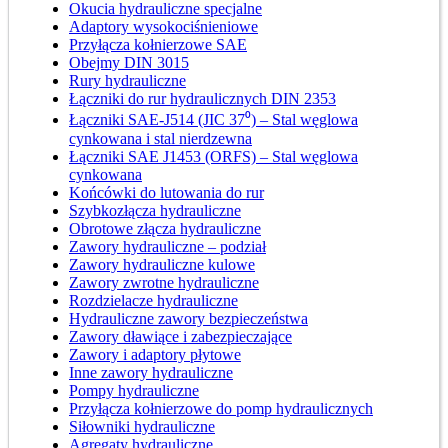
Okucia hydrauliczne specjalne
Adaptory wysokociśnieniowe
Przyłącza kołnierzowe SAE
Obejmy DIN 3015
Rury hydrauliczne
Łączniki do rur hydraulicznych DIN 2353
Łączniki SAE-J514 (JIC 37⁰) – Stal węglowa
cynkowana i stal nierdzewna
Łączniki SAE J1453 (ORFS) – Stal węglowa
cynkowana
Końcówki do lutowania do rur
Szybkozłącza hydrauliczne
Obrotowe złącza hydrauliczne
Zawory hydrauliczne – podział
Zawory hydrauliczne kulowe
Zawory zwrotne hydrauliczne
Rozdzielacze hydrauliczne
Hydrauliczne zawory bezpieczeństwa
Zawory dławiące i zabezpieczające
Zawory i adaptory płytowe
Inne zawory hydrauliczne
Pompy hydrauliczne
Przyłącza kołnierzowe do pomp hydraulicznych
Siłowniki hydrauliczne
Agregaty hydrauliczne