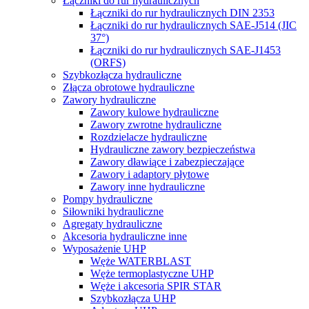
Łączniki do rur hydraulicznych
Łączniki do rur hydraulicznych DIN 2353
Łączniki do rur hydraulicznych SAE-J514 (JIC
37°)
Łączniki do rur hydraulicznych SAE-J1453
(ORFS)
Szybkozłącza hydrauliczne
Złącza obrotowe hydrauliczne
Zawory hydrauliczne
Zawory kulowe hydrauliczne
Zawory zwrotne hydrauliczne
Rozdzielacze hydrauliczne
Hydrauliczne zawory bezpieczeństwa
Zawory dławiące i zabezpieczające
Zawory i adaptory płytowe
Zawory inne hydrauliczne
Pompy hydrauliczne
Siłowniki hydrauliczne
Agregaty hydrauliczne
Akcesoria hydrauliczne inne
Wyposażenie UHP
Węże WATERBLAST
Węże termoplastyczne UHP
Węże i akcesoria SPIR STAR
Szybkozłącza UHP