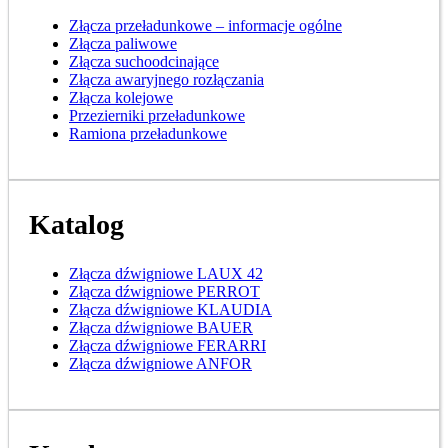
Złącza przeładunkowe – informacje ogólne
Złącza paliwowe
Złącza suchoodcinające
Złącza awaryjnego rozłączania
Złącza kolejowe
Przezierniki przeładunkowe
Ramiona przeładunkowe
Katalog
Złącza dźwigniowe LAUX 42
Złącza dźwigniowe PERROT
Złącza dźwigniowe KLAUDIA
Złącza dźwigniowe BAUER
Złącza dźwigniowe FERARRI
Złącza dźwigniowe ANFOR