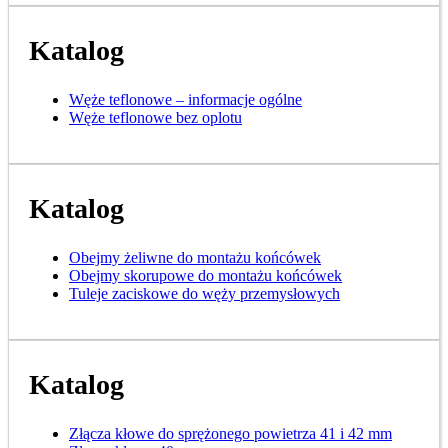
Katalog
Węże teflonowe – informacje ogólne
Węże teflonowe bez oplotu
Katalog
Obejmy żeliwne do montażu końcówek
Obejmy skorupowe do montażu końcówek
Tuleje zaciskowe do węży przemysłowych
Katalog
Złącza kłowe do sprężonego powietrza 41 i 42 mm