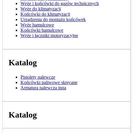
Węże i końcówki do gazów technicznych
Węże do klimatyzacji
Końcówki do klimatyzacji
Urządzenia do montażu końcówek
Węże hamulcowe
Końcówki hamulcowe
Węże i łączniki motoryzacyjne
Katalog
Pistolety nalewcze
Końcówki paliwowe skręcane
Armatura nalewcza inna
Katalog