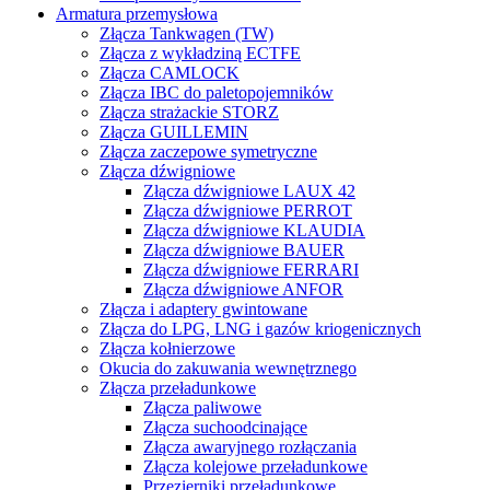
Armatura przemysłowa
Złącza Tankwagen (TW)
Złącza z wykładziną ECTFE
Złącza CAMLOCK
Złącza IBC do paletopojemników
Złącza strażackie STORZ
Złącza GUILLEMIN
Złącza zaczepowe symetryczne
Złącza dźwigniowe
Złącza dźwigniowe LAUX 42
Złącza dźwigniowe PERROT
Złącza dźwigniowe KLAUDIA
Złącza dźwigniowe BAUER
Złącza dźwigniowe FERRARI
Złącza dźwigniowe ANFOR
Złącza i adaptery gwintowane
Złącza do LPG, LNG i gazów kriogenicznych
Złącza kołnierzowe
Okucia do zakuwania wewnętrznego
Złącza przeładunkowe
Złącza paliwowe
Złącza suchoodcinające
Złącza awaryjnego rozłączania
Złącza kolejowe przeładunkowe
Przezierniki przeładunkowe