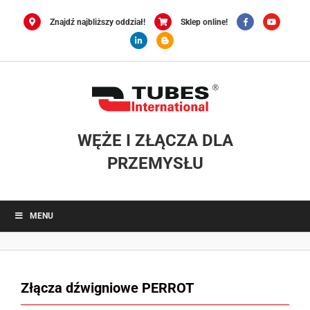
Przejdź
do
Znajdź najbliższy oddział!
Sklep online!
zawartości
WĘŻE I ZŁĄCZA DLA
PRZEMYSŁU
MENU
Złącza dźwigniowe PERROT