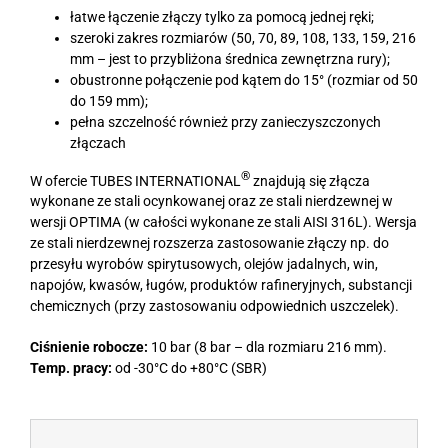
łatwe łączenie złączy tylko za pomocą jednej ręki;
szeroki zakres rozmiarów (50, 70, 89, 108, 133, 159, 216
mm – jest to przybliżona średnica zewnętrzna rury);
obustronne połączenie pod kątem do 15° (rozmiar od 50
do 159 mm);
pełna szczelność również przy zanieczyszczonych
złączach
®
W ofercie TUBES INTERNATIONAL
znajdują się złącza
wykonane ze stali ocynkowanej oraz ze stali nierdzewnej w
wersji OPTIMA (w całości wykonane ze stali AISI 316L). Wersja
ze stali nierdzewnej rozszerza zastosowanie złączy np. do
przesyłu wyrobów spirytusowych, olejów jadalnych, win,
napojów, kwasów, ługów, produktów rafineryjnych, substancji
chemicznych (przy zastosowaniu odpowiednich uszczelek).
Ciśnienie robocze:
10 bar (8 bar – dla rozmiaru 216 mm).
Temp. pracy:
od -30°C do +80°C (SBR)