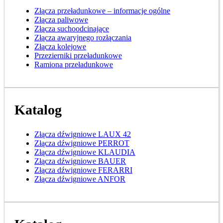
Złącza przeładunkowe – informacje ogólne
Złącza paliwowe
Złącza suchoodcinające
Złącza awaryjnego rozłączania
Złącza kolejowe
Przezierniki przeładunkowe
Ramiona przeładunkowe
Katalog
Złącza dźwigniowe LAUX 42
Złącza dźwigniowe PERROT
Złącza dźwigniowe KLAUDIA
Złącza dźwigniowe BAUER
Złącza dźwigniowe FERARRI
Złącza dźwigniowe ANFOR