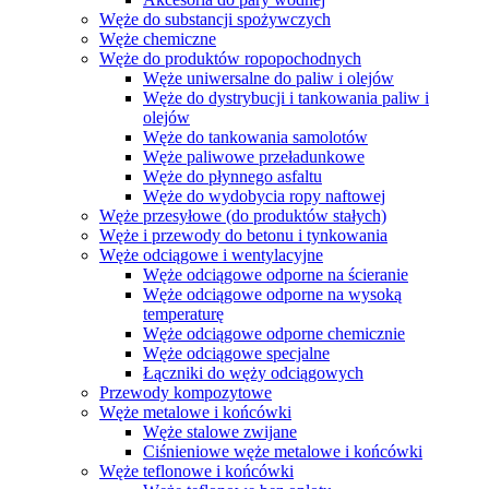
Węże do substancji spożywczych
Węże chemiczne
Węże do produktów ropopochodnych
Węże uniwersalne do paliw i olejów
Węże do dystrybucji i tankowania paliw i
olejów
Węże do tankowania samolotów
Węże paliwowe przeładunkowe
Węże do płynnego asfaltu
Węże do wydobycia ropy naftowej
Węże przesyłowe (do produktów stałych)
Węże i przewody do betonu i tynkowania
Węże odciągowe i wentylacyjne
Węże odciągowe odporne na ścieranie
Węże odciągowe odporne na wysoką
temperaturę
Węże odciągowe odporne chemicznie
Węże odciągowe specjalne
Łączniki do węży odciągowych
Przewody kompozytowe
Węże metalowe i końcówki
Węże stalowe zwijane
Ciśnieniowe węże metalowe i końcówki
Węże teflonowe i końcówki