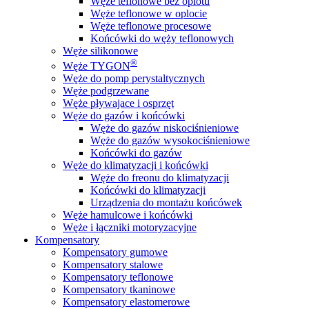
Węże teflonowe bez oplotu
Węże teflonowe w oplocie
Węże teflonowe procesowe
Końcówki do węży teflonowych
Węże silikonowe
®
Węże TYGON
Węże do pomp perystaltycznych
Węże podgrzewane
Węże pływajace i osprzęt
Węże do gazów i końcówki
Węże do gazów niskociśnieniowe
Węże do gazów wysokociśnieniowe
Końcówki do gazów
Węże do klimatyzacji i końcówki
Węże do freonu do klimatyzacji
Końcówki do klimatyzacji
Urządzenia do montażu końcówek
Węże hamulcowe i końcówki
Węże i łączniki motoryzacyjne
Kompensatory
Kompensatory gumowe
Kompensatory stalowe
Kompensatory teflonowe
Kompensatory tkaninowe
Kompensatory elastomerowe