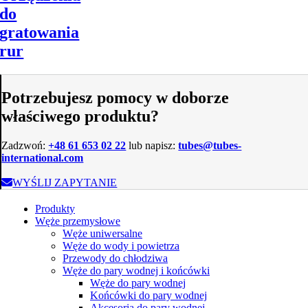
do
gratowania
rur
Potrzebujesz pomocy w doborze
właściwego produktu?
Zadzwoń:
+48 61 653 02 22
lub napisz:
tubes@tubes-
international.com
WYŚLIJ ZAPYTANIE
Produkty
Węże przemysłowe
Węże uniwersalne
Węże do wody i powietrza
Przewody do chłodziwa
Węże do pary wodnej i końcówki
Węże do pary wodnej
Końcówki do pary wodnej
Akcesoria do pary wodnej