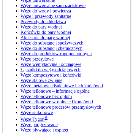
Węże uniwersalne
Węże uniwersalne samozaciskowe
Węże do wody i powietrza
Węże i przewody sanitarne
Przewody do chłodziwa
Węże do pary wodnej
Końcówki do pary wodnej
Akcesoria do pary wodnej
Węże do substancji spożywczych
Węże do substancji chemicznych
Węże do produktów ropopochodnych
Węże przesyłowe
Węże wentylacyjne i odciągowe
Łączniki do węży odciągowych
Węże kompozytowe i końcówki
Węże stalowe zwijane
Węże metalowe ciśnieniowe i ich końcówki
Węże teflonowe – informacje ogólne
Węże teflonowe bez oplotu
Węże teflonowe w oplocie i końcówki
Węże teflonowe procesów przemysłowych
Węże silikonowe
®
Węże Tygon
Węże podgrzewane
Węże pływające i osprzęt