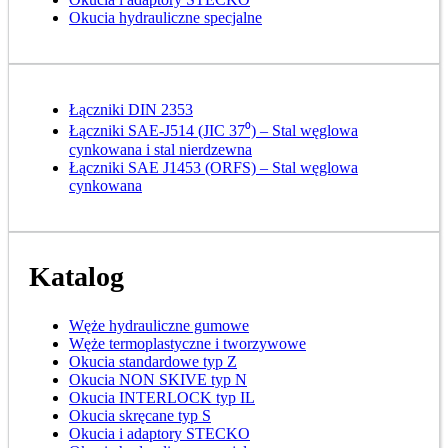
Okucia hydrauliczne specjalne
Łączniki DIN 2353
Łączniki SAE-J514 (JIC 37⁰) – Stal węglowa
cynkowana i stal nierdzewna
Łączniki SAE J1453 (ORFS) – Stal węglowa
cynkowana
Katalog
Węże hydrauliczne gumowe
Węże termoplastyczne i tworzywowe
Okucia standardowe typ Z
Okucia NON SKIVE typ N
Okucia INTERLOCK typ IL
Okucia skręcane typ S
Okucia i adaptory STECKO