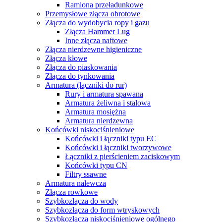
Ramiona przeładunkowe
Przemysłowe złącza obrotowe
Złącza do wydobycia ropy i gazu
Złącza Hammer Lug
Inne złącza naftowe
Złącza nierdzewne higieniczne
Złącza kłowe
Złącza do piaskowania
Złącza do tynkowania
Armatura (łączniki do rur)
Rury i armatura spawana
Armatura żeliwna i stalowa
Armatura mosiężna
Armatura nierdzewna
Końcówki niskociśnieniowe
Końcówki i łączniki typu EC
Końcówki i łączniki tworzywowe
Łączniki z pierścieniem zaciskowym
Końcówki typu CN
Filtry ssawne
Armatura nalewcza
Złącza rowkowe
Szybkozłącza do wody
Szybkozłącza do form wtryskowych
Szybkozłącza niskociśnieniowe ogólnego