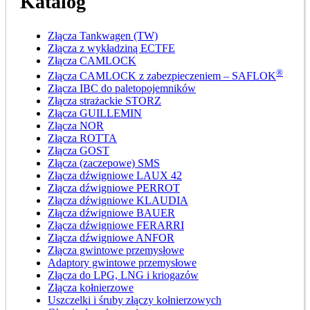
Katalog
Złącza Tankwagen (TW)
Złącza z wykładziną ECTFE
Złącza CAMLOCK
®
Złącza CAMLOCK z zabezpieczeniem – SAFLOK
Złącza IBC do paletopojemników
Złącza strażackie STORZ
Złącza GUILLEMIN
Złącza NOR
Złącza ROTTA
Złącza GOST
Złącza (zaczepowe) SMS
Złącza dźwigniowe LAUX 42
Złącza dźwigniowe PERROT
Złącza dźwigniowe KLAUDIA
Złącza dźwigniowe BAUER
Złącza dźwigniowe FERARRI
Złącza dźwigniowe ANFOR
Złącza gwintowe przemysłowe
Adaptory gwintowe przemysłowe
Złącza do LPG, LNG i kriogazów
Złącza kołnierzowe
Uszczelki i śruby złączy kołnierzowych