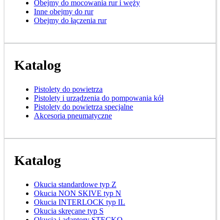
Obejmy do mocowania rur i węży
Inne obejmy do rur
Obejmy do łączenia rur
Katalog
Pistolety do powietrza
Pistolety i urządzenia do pompowania kół
Pistolety do powietrza specjalne
Akcesoria pneumatyczne
Katalog
Okucia standardowe typ Z
Okucia NON SKIVE typ N
Okucia INTERLOCK typ IL
Okucia skręcane typ S
Okucia i adaptory STECKO