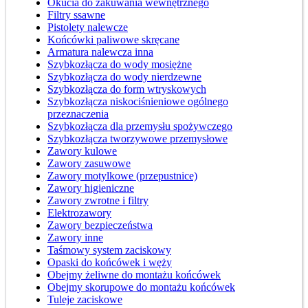
Okucia do zakuwania wewnętrznego
Filtry ssawne
Pistolety nalewcze
Końcówki paliwowe skręcane
Armatura nalewcza inna
Szybkozłącza do wody mosiężne
Szybkozłącza do wody nierdzewne
Szybkozłącza do form wtryskowych
Szybkozłącza niskociśnieniowe ogólnego
przeznaczenia
Szybkozłącza dla przemysłu spożywczego
Szybkozłącza tworzywowe przemysłowe
Zawory kulowe
Zawory zasuwowe
Zawory motylkowe (przepustnice)
Zawory higieniczne
Zawory zwrotne i filtry
Elektrozawory
Zawory bezpieczeństwa
Zawory inne
Taśmowy system zaciskowy
Opaski do końcówek i węży
Obejmy żeliwne do montażu końcówek
Obejmy skorupowe do montażu końcówek
Tuleje zaciskowe