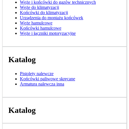
Węże i końcówki do gazów technicznych
Węże do klimatyzacji
Końcówki do klimatyzacji
Urządzenia do montażu końcówek
Węże hamulcowe
Końcówki hamulcowe
Węże i łączniki motoryzacyjne
Katalog
Pistolety nalewcze
Końcówki paliwowe skręcane
Armatura nalewcza inna
Katalog