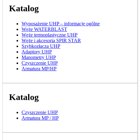
Katalog
Wyposażenie UHP – informacje ogólne
Węże WATERBLAST
Węże termoplastyczne UHP
Węże i akcesoria SPIR STAR
Szybkozłacza UHP
Adaptory UHP
Manometry UHP
Czyszczenie UHP
Armatura MP/HP
Katalog
Czyszczenie UHP
Armatura MP / HP