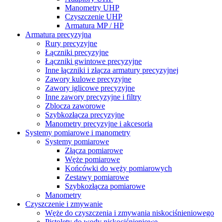
Manometry UHP
Czyszczenie UHP
Armatura MP / HP
Armatura precyzyjna
Rury precyzyjne
Łączniki precyzyjne
Łączniki gwintowe precyzyjne
Inne łączniki i złącza armatury precyzyjnej
Zawory kulowe precyzyjne
Zawory iglicowe precyzyjne
Inne zawory precyzyjne i filtry
Zblocza zaworowe
Szybkozłącza precyzyjne
Manometry precyzyjne i akcesoria
Systemy pomiarowe i manometry
Systemy pomiarowe
Złącza pomiarowe
Węże pomiarowe
Końcówki do węży pomiarowych
Zestawy pomiarowe
Szybkozłącza pomiarowe
Manometry
Czyszczenie i zmywanie
Węże do czyszczenia i zmywania niskociśnieniowego
Pistolety do wody niskociśnieniowe