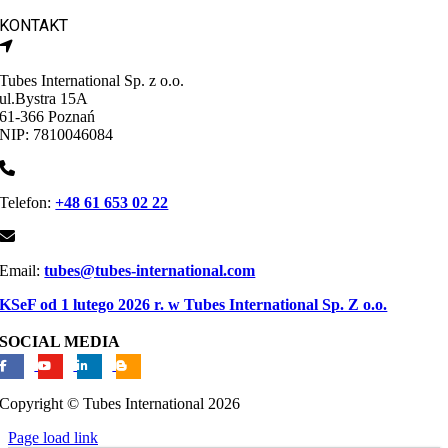
KONTAKT
Tubes International Sp. z o.o.
ul.Bystra 15A
61-366 Poznań
NIP: 7810046084
Telefon:
+48 61 653 02 22
Email:
tubes@tubes-international.com
KSeF od 1 lutego 2026 r. w Tubes International Sp. Z o.o.
SOCIAL MEDIA
Copyright © Tubes International
2026
Page load link