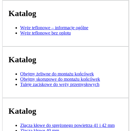
Katalog
Węże teflonowe – informacje ogólne
Węże teflonowe bez oplotu
Katalog
Obejmy żeliwne do montażu końcówek
Obejmy skorupowe do montażu końcówek
Tuleje zaciskowe do węży przemysłowych
Katalog
Złącza kłowe do sprężonego powietrza 41 i 42 mm
Złącza kłowe 40 mm