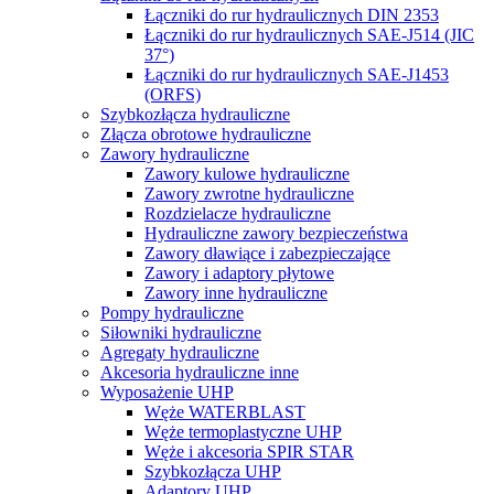
Łączniki do rur hydraulicznych DIN 2353
Łączniki do rur hydraulicznych SAE-J514 (JIC
37°)
Łączniki do rur hydraulicznych SAE-J1453
(ORFS)
Szybkozłącza hydrauliczne
Złącza obrotowe hydrauliczne
Zawory hydrauliczne
Zawory kulowe hydrauliczne
Zawory zwrotne hydrauliczne
Rozdzielacze hydrauliczne
Hydrauliczne zawory bezpieczeństwa
Zawory dławiące i zabezpieczające
Zawory i adaptory płytowe
Zawory inne hydrauliczne
Pompy hydrauliczne
Siłowniki hydrauliczne
Agregaty hydrauliczne
Akcesoria hydrauliczne inne
Wyposażenie UHP
Węże WATERBLAST
Węże termoplastyczne UHP
Węże i akcesoria SPIR STAR
Szybkozłącza UHP
Adaptory UHP