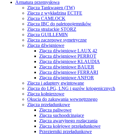
Armatura przemysłowa
Złącza Tankwagen (TW)
Złącza z wykładziną ECTFE
Złącza CAMLOCK
Złącza IBC do paletopojemników
Złącza strażackie STORZ
Złącza GUILLEMIN
Złącza zaczepowe symetryczne
Złącza dźwigniowe
Złącza dźwigniowe LAUX 42
Złącza dźwigniowe PERROT
Złącza dźwigniowe KLAUDIA
Złącza dźwigniowe BAUER
Złącza dźwigniowe FERRARI
Złącza dźwigniowe ANFOR
Złącza i adaptery gwintowane
Złącza do LPG, LNG i gazów kriogenicznych
Złącza kołnierzowe
Okucia do zakuwania wewnętrznego
Złącza przeładunkowe
Złącza paliwowe
Złącza suchoodcinające
Złącza awaryjnego rozłączania
Złącza kolejowe przeładunkowe
Przezierniki przeładunkowe