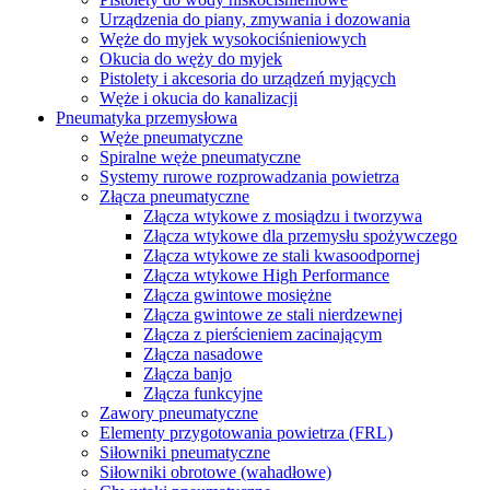
Urządzenia do piany, zmywania i dozowania
Węże do myjek wysokociśnieniowych
Okucia do węży do myjek
Pistolety i akcesoria do urządzeń myjących
Węże i okucia do kanalizacji
Pneumatyka przemysłowa
Węże pneumatyczne
Spiralne węże pneumatyczne
Systemy rurowe rozprowadzania powietrza
Złącza pneumatyczne
Złącza wtykowe z mosiądzu i tworzywa
Złącza wtykowe dla przemysłu spożywczego
Złącza wtykowe ze stali kwasoodpornej
Złącza wtykowe High Performance
Złącza gwintowe mosiężne
Złącza gwintowe ze stali nierdzewnej
Złącza z pierścieniem zacinającym
Złącza nasadowe
Złącza banjo
Złącza funkcyjne
Zawory pneumatyczne
Elementy przygotowania powietrza (FRL)
Siłowniki pneumatyczne
Siłowniki obrotowe (wahadłowe)