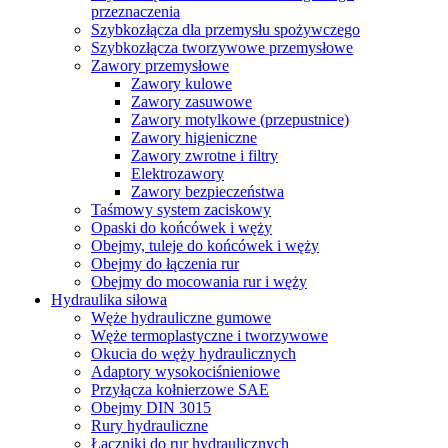
przeznaczenia
Szybkozłącza dla przemysłu spożywczego
Szybkozłącza tworzywowe przemysłowe
Zawory przemysłowe
Zawory kulowe
Zawory zasuwowe
Zawory motylkowe (przepustnice)
Zawory higieniczne
Zawory zwrotne i filtry
Elektrozawory
Zawory bezpieczeństwa
Taśmowy system zaciskowy
Opaski do końcówek i węży
Obejmy, tuleje do końcówek i węży
Obejmy do łączenia rur
Obejmy do mocowania rur i węży
Hydraulika siłowa
Węże hydrauliczne gumowe
Węże termoplastyczne i tworzywowe
Okucia do węży hydraulicznych
Adaptory wysokociśnieniowe
Przyłącza kołnierzowe SAE
Obejmy DIN 3015
Rury hydrauliczne
Łączniki do rur hydraulicznych