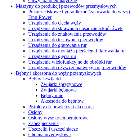
Chwytaki pneumatyczne
Maszyny do produkcji przewodów przemysłowych
Prasy zaciskowe hydrauliczne (zakuwarki do węży)
Finn-Power
Urządzenia do cięcia węży
Urządzenia do skrawania i osadzania końcówek
Urządzenia do znakowania przewodów
Urządzenia do testowania przewodów
Urządzenia do gratowania rur
Urządzenia do montażu pierścieni i flarowania rur
Urządzenia do gięcia rur
Urządzenia wielofunkcyjne do obróbki rur
Urządzenia do czyszczenia węży, rur, przewodów
Bębny i akcesoria do węży przemysłowych
Bębny i zwijarki
Zwijarki sprężynowe
Zwijarki bębnowe
Bębny inne
Akcesoria do bębnów
Pistolety do powietrza i akcesoria
Osłony
Osłony wysokotemperaturowe
Zabezpieczenia
Uszczelki i uszczelniacze
Chemia przemysłowa