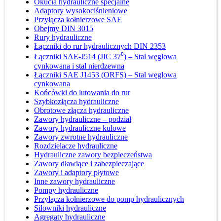
Okucia hydrauliczne specjalne
Adaptory wysokociśnieniowe
Przyłącza kołnierzowe SAE
Obejmy DIN 3015
Rury hydrauliczne
Łączniki do rur hydraulicznych DIN 2353
Łączniki SAE-J514 (JIC 37⁰) – Stal węglowa
cynkowana i stal nierdzewna
Łączniki SAE J1453 (ORFS) – Stal węglowa
cynkowana
Końcówki do lutowania do rur
Szybkozłącza hydrauliczne
Obrotowe złącza hydrauliczne
Zawory hydrauliczne – podział
Zawory hydrauliczne kulowe
Zawory zwrotne hydrauliczne
Rozdzielacze hydrauliczne
Hydrauliczne zawory bezpieczeństwa
Zawory dławiące i zabezpieczające
Zawory i adaptory płytowe
Inne zawory hydrauliczne
Pompy hydrauliczne
Przyłącza kołnierzowe do pomp hydraulicznych
Siłowniki hydrauliczne
Agregaty hydrauliczne