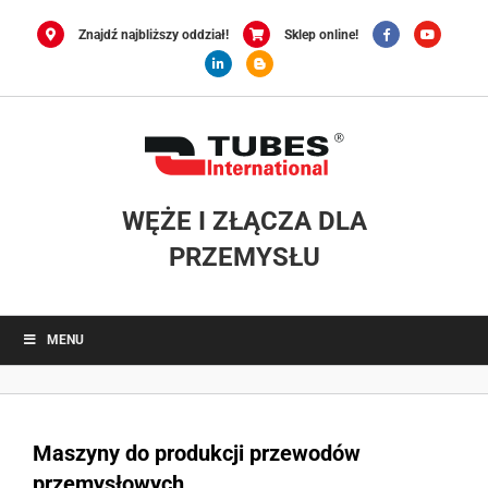
Przejdź
do
Znajdź najbliższy oddział!
Sklep online!
zawartości
WĘŻE I ZŁĄCZA DLA
PRZEMYSŁU
MENU
Maszyny do produkcji przewodów
przemysłowych