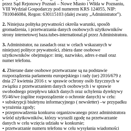
przez Sąd Rejonowy Poznań – Nowe Miasto i Wilda w Poznaniu,
VIII Wydział Gospodarczy pod numerem KRS 124055, NIP:
7810046084, Regon: 630115103 (dalej zwany „Administrator”).
2.
Niniejsza polityka prywatności określa warunki, sposób
gromadzenia, i przetwarzania danych osobowych użytkowników
strony internetowej baza.tubes-international.pl przez Administratora.
3.
Administrator, na zasadach oraz w celach wskazanych w
niniejszej polityce prywatności, zbiera dane osobowe
użytkowników obejmujące: imię, nazwisko, adres e-mail oraz
numer telefonu.
4.
Zbierane dane osobowe przetwarzane są na podstawie
rozporządzenia parlamentu europejskiego i rady (ue) 2016/679 z
dnia 27 kwietnia 2016 r. w sprawie ochrony osób fizycznych w
związku z przetwarzaniem danych osobowych i w sprawie
swobodnego przepływu takich danych oraz uchylenia dyrektywy
95/46/we (ogólne rozporządzenie o ochronie danych) w celu:
• subskrypcji biuletynu informacyjnego ( newsletter) –w przypadku
wyrażenia zgody;
• przeprowadzenia konkursu organizowanego przez administratora
wśród użytkowników, którzy wyrazili zgodę na przetwarzanie
danych w celu wzięcia udziału w konkursie;
• przetwarzanie numeru telefonu w celu wysyłania wiadomości