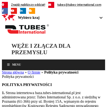
Przejdź
Znajdź najbliższy oddział!
tubes@tubes-international.com
do
zawartości
Wybierz kraj
WĘŻE I ZŁĄCZA DLA
PRZEMYSŁU
MENU
Strona główna
»
O firmie
»
Polityka prywatności
Polityka prywatności
POLITYKA PRYWATNOŚCI
1.
Strona internetowa baza.tubes-international.pl jest
administrowana przez: Tubes International Sp. z o.o. z siedzibą w
Poznaniu (61-366) przy ul. Bystrej 15A, wpisanym do rejestru
przedsiębiorców Krajowego Rejestru Sądowego prowadzonego