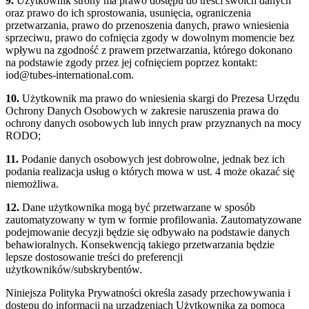
9.
Użytkownik strony ma prawo dostępu do treści swoich danych
oraz prawo do ich sprostowania, usunięcia, ograniczenia
przetwarzania, prawo do przenoszenia danych, prawo wniesienia
sprzeciwu, prawo do cofnięcia zgody w dowolnym momencie bez
wpływu na zgodność z prawem przetwarzania, którego dokonano
na podstawie zgody przez jej cofnięciem poprzez kontakt:
iod@tubes-international.com.
10.
Użytkownik ma prawo do wniesienia skargi do Prezesa Urzędu
Ochrony Danych Osobowych w zakresie naruszenia prawa do
ochrony danych osobowych lub innych praw przyznanych na mocy
RODO;
11.
Podanie danych osobowych jest dobrowolne, jednak bez ich
podania realizacja usług o których mowa w ust. 4 może okazać się
niemożliwa.
12.
Dane użytkownika mogą być przetwarzane w sposób
zautomatyzowany w tym w formie profilowania. Zautomatyzowane
podejmowanie decyzji będzie się odbywało na podstawie danych
behawioralnych. Konsekwencją takiego przetwarzania będzie
lepsze dostosowanie treści do preferencji
użytkowników/subskrybentów.
Niniejsza Polityka Prywatności określa zasady przechowywania i
dostępu do informacji na urządzeniach Użytkownika za pomocą