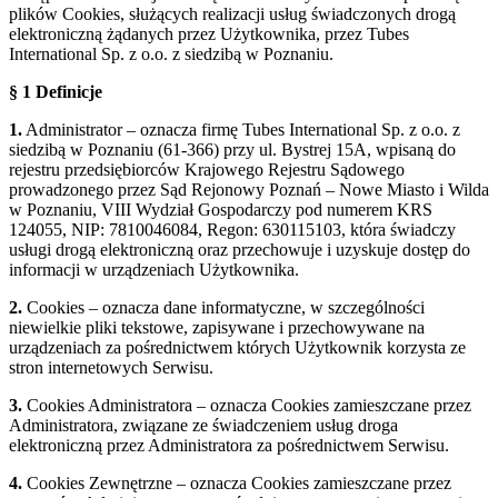
plików Cookies, służących realizacji usług świadczonych drogą
elektroniczną żądanych przez Użytkownika, przez Tubes
International Sp. z o.o. z siedzibą w Poznaniu.
§ 1 Definicje
1.
Administrator – oznacza firmę Tubes International Sp. z o.o. z
siedzibą w Poznaniu (61-366) przy ul. Bystrej 15A, wpisaną do
rejestru przedsiębiorców Krajowego Rejestru Sądowego
prowadzonego przez Sąd Rejonowy Poznań – Nowe Miasto i Wilda
w Poznaniu, VIII Wydział Gospodarczy pod numerem KRS
124055, NIP: 7810046084, Regon: 630115103, która świadczy
usługi drogą elektroniczną oraz przechowuje i uzyskuje dostęp do
informacji w urządzeniach Użytkownika.
2.
Cookies – oznacza dane informatyczne, w szczególności
niewielkie pliki tekstowe, zapisywane i przechowywane na
urządzeniach za pośrednictwem których Użytkownik korzysta ze
stron internetowych Serwisu.
3.
Cookies Administratora – oznacza Cookies zamieszczane przez
Administratora, związane ze świadczeniem usług droga
elektroniczną przez Administratora za pośrednictwem Serwisu.
4.
Cookies Zewnętrzne – oznacza Cookies zamieszczane przez