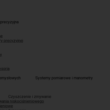
 precyzyjna
ne
ry precyzyjnej
ry
esoria
Systemy pomiarowe i manometry
Czyszczenie i zmywanie
wania niskociśnieniowego
nieniowe