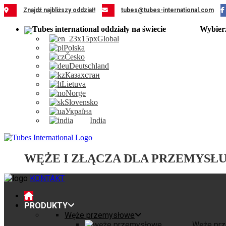
Przejdź
Znajdź najbliższy oddział!
tubes@tubes-international.com
do
zawartości
Wybier
Global
Polska
Česko
Deutschland
Казахстан
Lietuva
Norge
Slovensko
Україна
India
WĘŻE I ZŁĄCZA DLA PRZEMYSŁ
KONTAKT
PRODUKTY
Węże przemysłowe
Węże pr