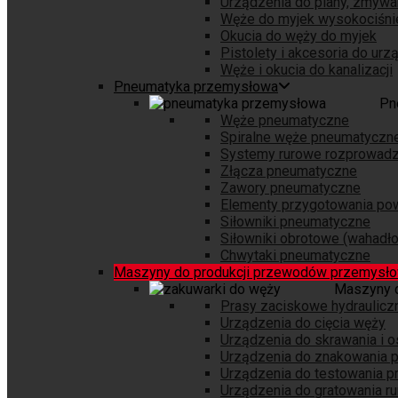
Urządzenia do piany, zmywa
Węże do myjek wysokociśni
Okucia do węży do myjek
Pistolety i akcesoria do ur
Węże i okucia do kanalizacji
Pneumatyka przemysłowa
Pn
Węże pneumatyczne
Spiralne węże pneumatyczn
Systemy rurowe rozprowadz
Złącza pneumatyczne
Zawory pneumatyczne
Elementy przygotowania pow
Siłowniki pneumatyczne
Siłowniki obrotowe (wahadł
Chwytaki pneumatyczne
Maszyny do produkcji przewodów przemysł
Maszyny 
Prasy zaciskowe hydraulicz
Urządzenia do cięcia węży
Urządzenia do skrawania i 
Urządzenia do znakowania
Urządzenia do testowania 
Urządzenia do gratowania ru