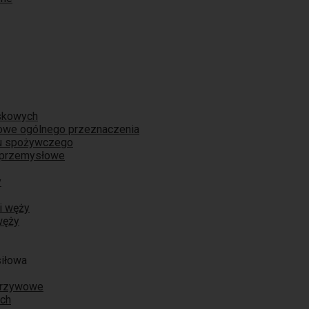
skowych
iowe ogólnego przeznaczenia
łu spożywczego
 przemysłowe
y
i węży
węży
siłowa
orzywowe
ych