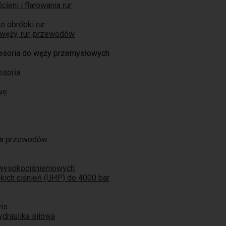
ieni i flarowania rur
o obróbki rur
węży, rur, przewodów
cesoria do węży przemysłowych
esoria
we
ja przewodów
 wysokociśnieniowych
ich ciśnień (UHP) do 4000 bar
is
ydraulika siłowa