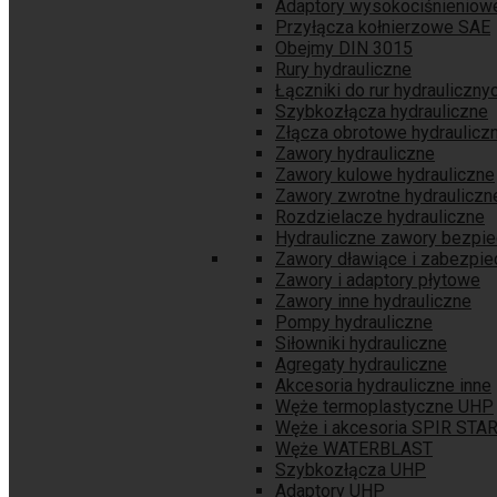
Adaptory wysokociśnieniow
Przyłącza kołnierzowe SAE
Obejmy DIN 3015
Rury hydrauliczne
Łączniki do rur hydrauliczny
Szybkozłącza hydrauliczne
Złącza obrotowe hydraulicz
Zawory hydrauliczne
Zawory kulowe hydrauliczne
Zawory zwrotne hydrauliczn
Rozdzielacze hydrauliczne
Hydrauliczne zawory bezpi
Zawory dławiące i zabezpie
Zawory i adaptory płytowe
Zawory inne hydrauliczne
Pompy hydrauliczne
Siłowniki hydrauliczne
Agregaty hydrauliczne
Akcesoria hydrauliczne inne
Węże termoplastyczne UHP
Węże i akcesoria SPIR STA
Węże WATERBLAST
Szybkozłącza UHP
Adaptory UHP