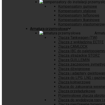
Kompensatory gumowe
Kompensatory stalowe
Kompensatory teflonowe
Kompensatory tkaninowe
Kompensatory elastomerow
Armatura przemysłowa
Armat
Złącza Tankwagen (TW)
Złącza z wykładziną ECTFE
Złącza CAMLOCK
Złącza IBC do paletopojem
Złącza strażackie STORZ
Złącza GUILLEMIN
Złącza zaczepowe symetry
Złącza dźwigniowe
Złącza i adaptery gwintowa
Złącza do LPG, LNG i gazów
Złącza kołnierzowe
Okucia do zakuwania wewnę
Złącza przeładunkowe
Przemysłowe złącza obrot
Złącza do wydobycia ropy i
Złącza nierdzewne higienic