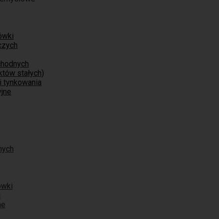
ówki
czych
chodnych
tów stałych)
i tynkowania
jne
nych
ówki
i
ne