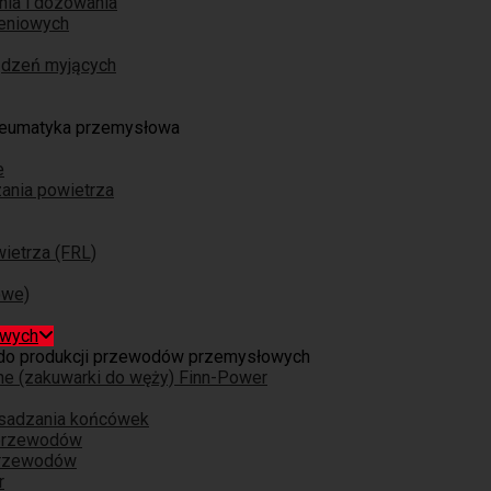
nia i dozowania
eniowych
ządzeń myjących
eumatyka przemysłowa
e
ania powietrza
ietrza (FRL)
owe)
owych
do produkcji przewodów przemysłowych
ne (zakuwarki do węży) Finn-Power
osadzania końcówek
 przewodów
przewodów
r