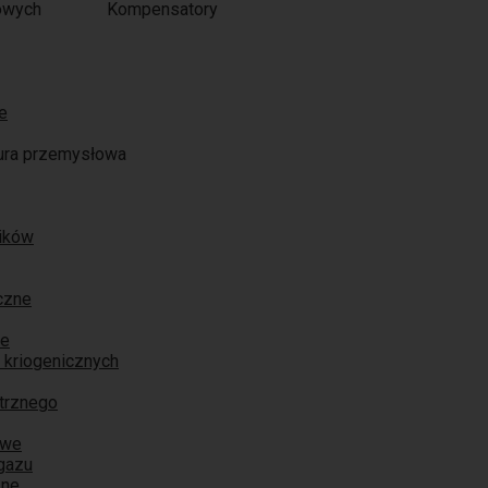
Kompensatory
e
ura przemysłowa
ników
czne
ne
 kriogenicznych
trznego
owe
 gazu
zne