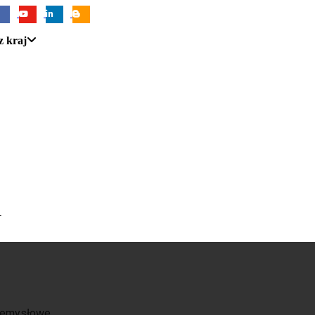
z kraj
U
zemysłowe