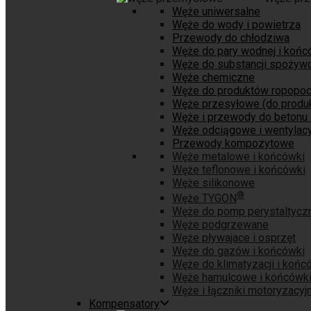
Węże uniwersalne
Węże do wody i powietrza
Przewody do chłodziwa
Węże do pary wodnej i końc
Węże do substancji spożyw
Węże chemiczne
Węże do produktów ropopo
Węże przesyłowe (do produk
Węże i przewody do betonu 
Węże odciągowe i wentylacy
Przewody kompozytowe
Węże metalowe i końcówki
Węże teflonowe i końcówki
Węże silikonowe
®
Węże TYGON
Węże do pomp perystaltycz
Węże podgrzewane
Węże pływajace i osprzęt
Węże do gazów i końcówki
Węże do klimatyzacji i końc
Węże hamulcowe i końcówk
Węże i łączniki motoryzacyj
Kompensatory