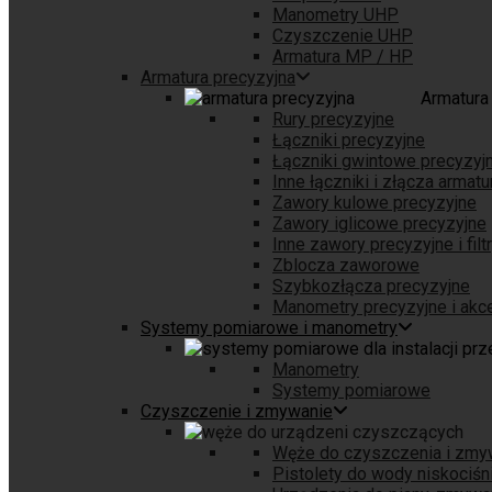
Manometry UHP
Czyszczenie UHP
Armatura MP / HP
Armatura precyzyjna
Armatura
Rury precyzyjne
Łączniki precyzyjne
Łączniki gwintowe precyzyj
Inne łączniki i złącza armatu
Zawory kulowe precyzyjne
Zawory iglicowe precyzyjne
Inne zawory precyzyjne i filt
Zblocza zaworowe
Szybkozłącza precyzyjne
Manometry precyzyjne i akc
Systemy pomiarowe i manometry
Manometry
Systemy pomiarowe
Czyszczenie i zmywanie
Węże do czyszczenia i zmy
Pistolety do wody niskociś