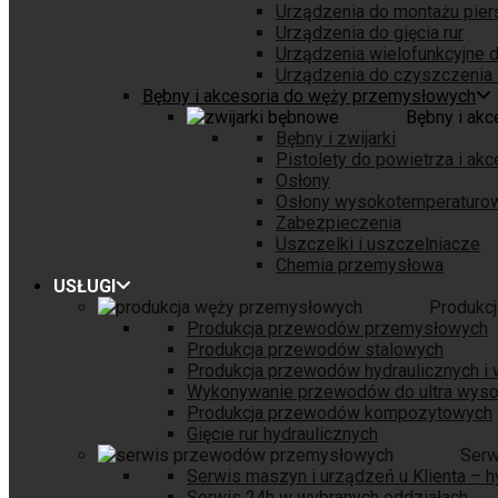
Urządzenia do montażu pierśc
Urządzenia do gięcia rur
Urządzenia wielofunkcyjne d
Urządzenia do czyszczenia 
Bębny i akcesoria do węży przemysłowych
Bębny i ak
Bębny i zwijarki
Pistolety do powietrza i akc
Osłony
Osłony wysokotemperaturo
Zabezpieczenia
Uszczelki i uszczelniacze
Chemia przemysłowa
USŁUGI
Produkc
Produkcja przewodów przemysłowych
Produkcja przewodów stalowych
Produkcja przewodów hydraulicznych i
Wykonywanie przewodów do ultra wysok
Produkcja przewodów kompozytowych
Gięcie rur hydraulicznych
Serw
Serwis maszyn i urządzeń u Klienta – h
Serwis 24h w wybranych oddziałach