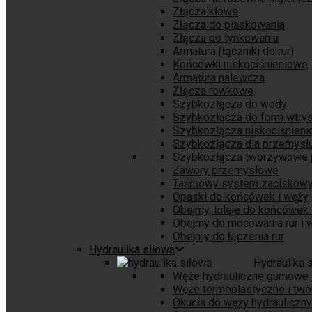
Złącza kłowe
Złącza do piaskowania
Złącza do tynkowania
Armatura (łączniki do rur)
Końcówki niskociśnieniowe
Armatura nalewcza
Złącza rowkowe
Szybkozłącza do wody
Szybkozłącza do form wtry
Szybkozłącza niskociśnien
Szybkozłącza dla przemys
Szybkozłącza tworzywowe
Zawory przemysłowe
Taśmowy system zaciskow
Opaski do końcówek i węży
Obejmy, tuleje do końcówek 
Obejmy do mocowania rur i 
Obejmy do łączenia rur
Hydraulika siłowa
Hydraulika 
Węże hydrauliczne gumowe
Węże termoplastyczne i tw
Okucia do węży hydrauliczn