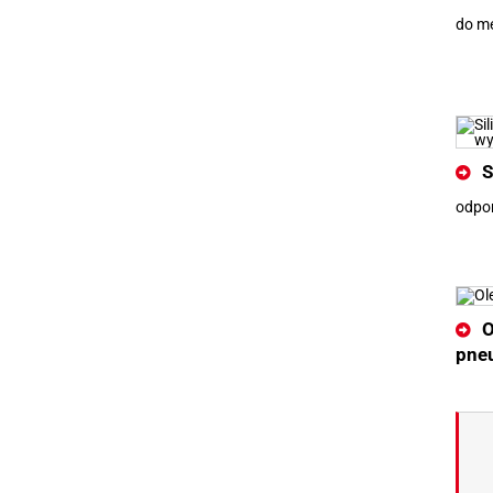
do me
S
odpor
O
pne