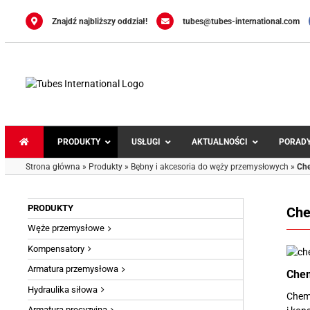
Przejdź
do
Znajdź najbliższy oddział!
tubes@tubes-international.com
zawartości
PRODUKTY
USŁUGI
AKTUALNOŚCI
PORAD
Strona główna
»
Produkty
»
Bębny i akcesoria do węży przemysłowych
»
Che
PRODUKTY
Che
Węże przemysłowe
Kompensatory
Armatura przemysłowa
Chem
Hydraulika siłowa
Chem
Armatura precyzyjna