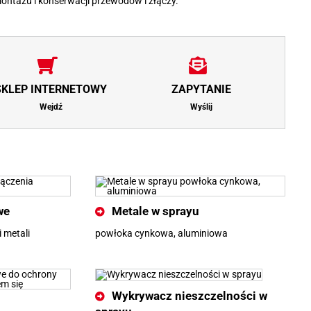
montażu i konserwacji przewodów i złączy.
SKLEP INTERNETOWY
ZAPYTANIE
Wejdź
Wyślij
we
Metale w sprayu
 metali
powłoka cynkowa, aluminiowa
Wykrywacz nieszczelności w