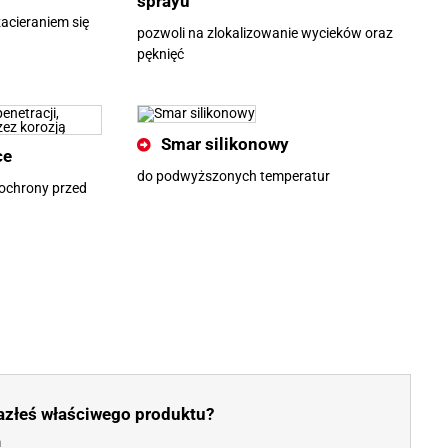
sprayu
zacieraniem się
pozwoli na zlokalizowanie wycieków oraz
pęknięć
Smar silikonowy
ce
do podwyższonych temperatur
 ochrony przed
azłeś właściwego produktu?
m