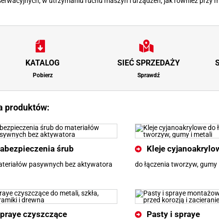
serwacyjnych, w utrzymaniu ruchu maszyn i urządzeń, jak również przy 
KATALOG
SIEĆ SPRZEDAŻY
Pobierz
Sprawdź
ta produktów:
abezpieczenia śrub
Kleje cyjanoakrylo
ateriałów pasywnych bez aktywatora
do łączenia tworzyw, gumy i
praye czyszczące
Pasty i spraye