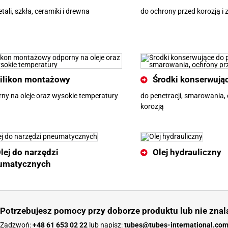
tali, szkła, ceramiki i drewna
do ochrony przed korozją i 
ilikon montażowy
Środki konserwują
ny na oleje oraz wysokie temperatury
do penetracji, smarowania,
korozją
lej do narzędzi
Olej hydrauliczny
umatycznych
Potrzebujesz pomocy przy doborze produktu lub nie znal
Zadzwoń:
+48 61 653 02 22
lub napisz:
tubes@tubes-international.co