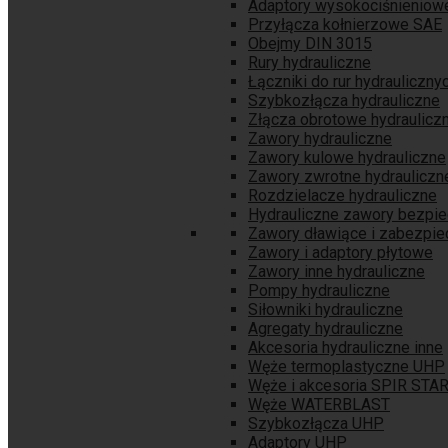
Adaptory wysokociśnieniow
Przyłącza kołnierzowe SAE
Obejmy DIN 3015
Rury hydrauliczne
Łączniki do rur hydrauliczny
Szybkozłącza hydrauliczne
Złącza obrotowe hydraulicz
Zawory hydrauliczne
Zawory kulowe hydrauliczne
Zawory zwrotne hydrauliczn
Rozdzielacze hydrauliczne
Hydrauliczne zawory bezpi
Zawory dławiące i zabezpie
Zawory i adaptory płytowe
Zawory inne hydrauliczne
Pompy hydrauliczne
Siłowniki hydrauliczne
Agregaty hydrauliczne
Akcesoria hydrauliczne inne
Węże termoplastyczne UHP
Węże i akcesoria SPIR STA
Węże WATERBLAST
Szybkozłącza UHP
Adaptory UHP