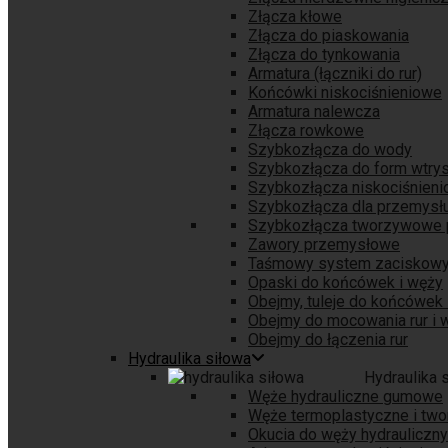
Złącza kłowe
Złącza do piaskowania
Złącza do tynkowania
Armatura (łączniki do rur)
Końcówki niskociśnieniowe
Armatura nalewcza
Złącza rowkowe
Szybkozłącza do wody
Szybkozłącza do form wtry
Szybkozłącza niskociśnien
Szybkozłącza dla przemys
Szybkozłącza tworzywowe
Zawory przemysłowe
Taśmowy system zaciskow
Opaski do końcówek i węży
Obejmy, tuleje do końcówek 
Obejmy do mocowania rur i 
Obejmy do łączenia rur
Hydraulika siłowa
Hydraulika 
Węże hydrauliczne gumowe
Węże termoplastyczne i tw
Okucia do węży hydrauliczn