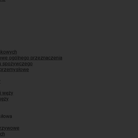
skowych
iowe ogólnego przeznaczenia
łu spożywczego
 przemysłowe
y
i węży
węży
siłowa
orzywowe
ych