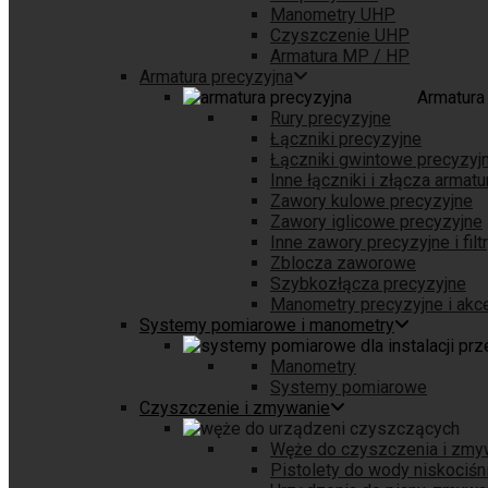
Manometry UHP
Czyszczenie UHP
Armatura MP / HP
Armatura precyzyjna
Armatura
Rury precyzyjne
Łączniki precyzyjne
Łączniki gwintowe precyzyj
Inne łączniki i złącza armatu
Zawory kulowe precyzyjne
Zawory iglicowe precyzyjne
Inne zawory precyzyjne i filt
Zblocza zaworowe
Szybkozłącza precyzyjne
Manometry precyzyjne i akc
Systemy pomiarowe i manometry
Manometry
Systemy pomiarowe
Czyszczenie i zmywanie
Węże do czyszczenia i zmy
Pistolety do wody niskociś