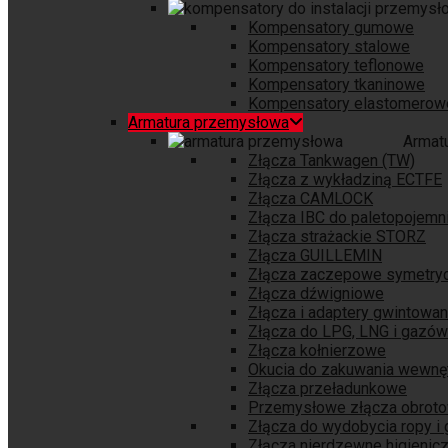
Kompensatory gumowe
Kompensatory stalowe
Kompensatory teflonowe
Kompensatory tkaninowe
Kompensatory elastomerow
Armatura przemysłowa
Armat
Złącza Tankwagen (TW)
Złącza z wykładziną ECTFE
Złącza CAMLOCK
Złącza IBC do paletopojem
Złącza strażackie STORZ
Złącza GUILLEMIN
Złącza zaczepowe symetry
Złącza dźwigniowe
Złącza i adaptery gwintowa
Złącza do LPG, LNG i gazów
Złącza kołnierzowe
Okucia do zakuwania wewnę
Złącza przeładunkowe
Przemysłowe złącza obrot
Złącza do wydobycia ropy i
Złącza nierdzewne higienic