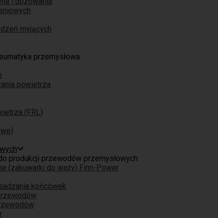
nia i dozowania
eniowych
ządzeń myjących
eumatyka przemysłowa
e
ania powietrza
ietrza (FRL)
owe)
owych
do produkcji przewodów przemysłowych
ne (zakuwarki do węży) Finn-Power
osadzania końcówek
 przewodów
przewodów
r