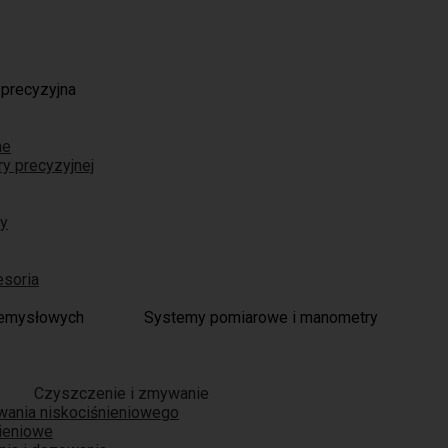
 precyzyjna
ne
ry precyzyjnej
ry
esoria
Systemy pomiarowe i manometry
Czyszczenie i zmywanie
wania niskociśnieniowego
nieniowe