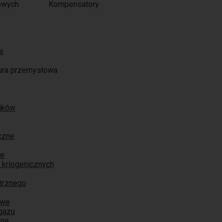
Kompensatory
e
ura przemysłowa
ników
czne
ne
 kriogenicznych
trznego
owe
 gazu
zne