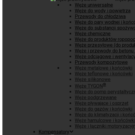
Węże uniwersalne
Węże do wody i powietrza
Przewody do chłodziwa
Węże do pary wodnej i końc
Węże do substancji spożyw
Węże chemiczne
Węże do produktów ropopo
Węże przesyłowe (do produk
Węże i przewody do betonu 
Węże odciągowe i wentylacy
Przewody kompozytowe
Węże metalowe i końcówki
Węże teflonowe i końcówki
Węże silikonowe
®
Węże TYGON
Węże do pomp perystaltycz
Węże podgrzewane
Węże pływajace i osprzęt
Węże do gazów i końcówki
Węże do klimatyzacji i końc
Węże hamulcowe i końcówk
Węże i łączniki motoryzacyj
Kompensatory