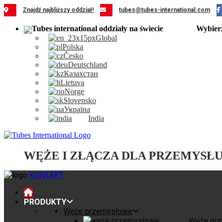
Przejdź
Znajdź najbliższy oddział!
tubes@tubes-international.com
do
zawartości
Wybier
Global
Polska
Česko
Deutschland
Казахстан
Lietuva
Norge
Slovensko
Україна
India
WĘŻE I ZŁĄCZA DLA PRZEMYSŁ
KONTAKT
PRODUKTY
Węże przemysłowe
Węże pr