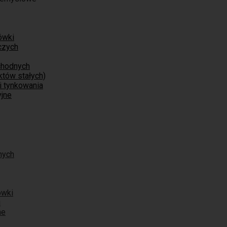
ówki
czych
chodnych
tów stałych)
i tynkowania
jne
nych
ówki
i
ne