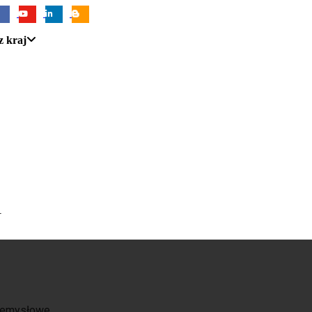
z kraj
U
zemysłowe