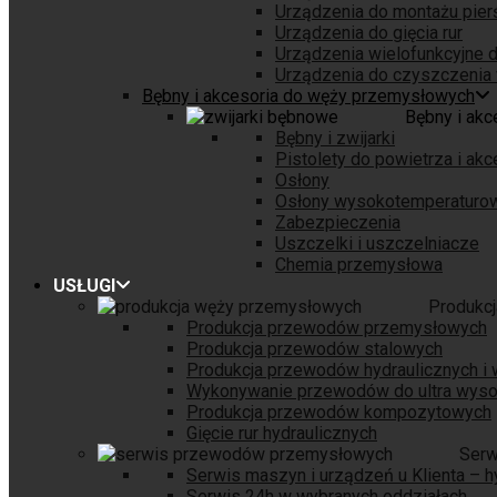
Urządzenia do montażu pierśc
Urządzenia do gięcia rur
Urządzenia wielofunkcyjne d
Urządzenia do czyszczenia 
Bębny i akcesoria do węży przemysłowych
Bębny i ak
Bębny i zwijarki
Pistolety do powietrza i akc
Osłony
Osłony wysokotemperaturo
Zabezpieczenia
Uszczelki i uszczelniacze
Chemia przemysłowa
USŁUGI
Produkc
Produkcja przewodów przemysłowych
Produkcja przewodów stalowych
Produkcja przewodów hydraulicznych i
Wykonywanie przewodów do ultra wysok
Produkcja przewodów kompozytowych
Gięcie rur hydraulicznych
Serw
Serwis maszyn i urządzeń u Klienta – h
Serwis 24h w wybranych oddziałach