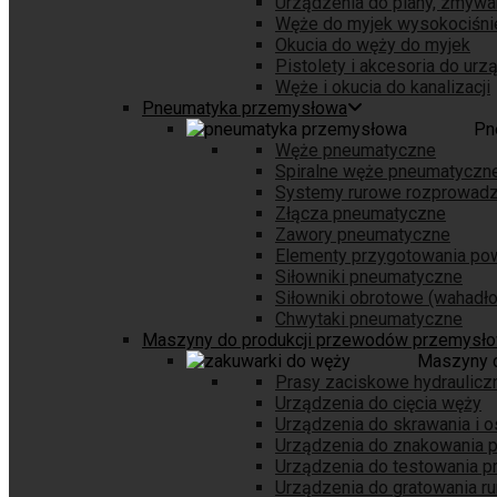
Urządzenia do piany, zmywa
Węże do myjek wysokociśni
Okucia do węży do myjek
Pistolety i akcesoria do ur
Węże i okucia do kanalizacji
Pneumatyka przemysłowa
Pn
Węże pneumatyczne
Spiralne węże pneumatyczn
Systemy rurowe rozprowadz
Złącza pneumatyczne
Zawory pneumatyczne
Elementy przygotowania pow
Siłowniki pneumatyczne
Siłowniki obrotowe (wahadł
Chwytaki pneumatyczne
Maszyny do produkcji przewodów przemysł
Maszyny 
Prasy zaciskowe hydraulicz
Urządzenia do cięcia węży
Urządzenia do skrawania i 
Urządzenia do znakowania
Urządzenia do testowania 
Urządzenia do gratowania ru