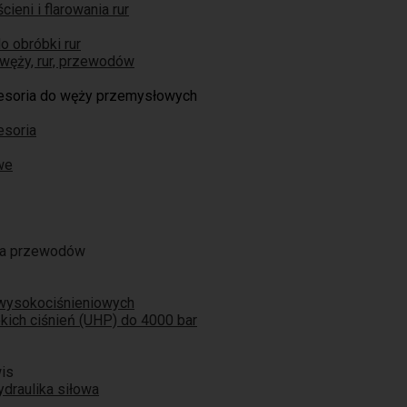
ieni i flarowania rur
o obróbki rur
węży, rur, przewodów
cesoria do węży przemysłowych
esoria
we
ja przewodów
 wysokociśnieniowych
ich ciśnień (UHP) do 4000 bar
is
ydraulika siłowa