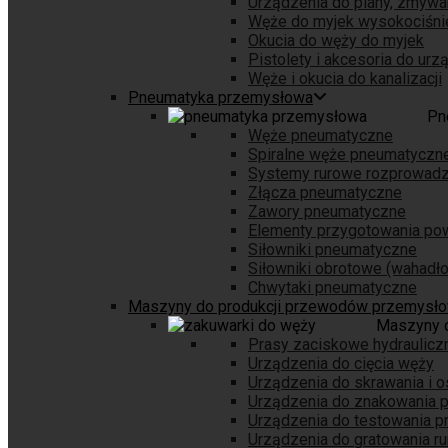
Urządzenia do piany, zmywa
Węże do myjek wysokociśni
Okucia do węży do myjek
Pistolety i akcesoria do ur
Węże i okucia do kanalizacji
Pneumatyka przemysłowa
Pn
Węże pneumatyczne
Spiralne węże pneumatyczn
Systemy rurowe rozprowadz
Złącza pneumatyczne
Zawory pneumatyczne
Elementy przygotowania pow
Siłowniki pneumatyczne
Siłowniki obrotowe (wahadł
Chwytaki pneumatyczne
Maszyny do produkcji przewodów przemysł
Maszyny 
Prasy zaciskowe hydraulicz
Urządzenia do cięcia węży
Urządzenia do skrawania i 
Urządzenia do znakowania
Urządzenia do testowania 
Urządzenia do gratowania ru