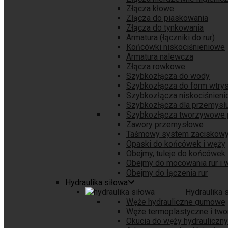
Złącza kłowe
Złącza do piaskowania
Złącza do tynkowania
Armatura (łączniki do rur)
Końcówki niskociśnieniowe
Armatura nalewcza
Złącza rowkowe
Szybkozłącza do wody
Szybkozłącza do form wtry
Szybkozłącza niskociśnien
Szybkozłącza dla przemys
Szybkozłącza tworzywowe
Zawory przemysłowe
Taśmowy system zaciskow
Opaski do końcówek i węży
Obejmy, tuleje do końcówek 
Obejmy do mocowania rur i 
Obejmy do łączenia rur
Hydraulika siłowa
Hydraulika 
Węże hydrauliczne gumowe
Węże termoplastyczne i tw
Okucia do węży hydrauliczn