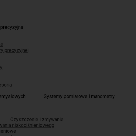
 precyzyjna
ne
ry precyzyjnej
ry
esoria
Systemy pomiarowe i manometry
Czyszczenie i zmywanie
wania niskociśnieniowego
nieniowe