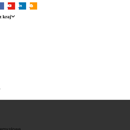
z kraj
U
zemysłowe