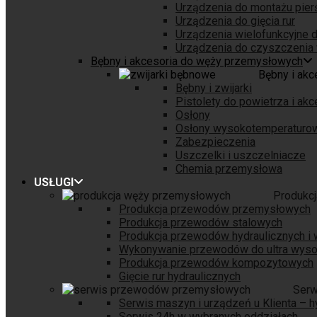
Urządzenia do montażu pierśc
Urządzenia do gięcia rur
Urządzenia wielofunkcyjne d
Urządzenia do czyszczenia 
Bębny i akcesoria do węży przemysłowych
Bębny i ak
Bębny i zwijarki
Pistolety do powietrza i akc
Osłony
Osłony wysokotemperaturo
Zabezpieczenia
Uszczelki i uszczelniacze
Chemia przemysłowa
USŁUGI
Produkc
Produkcja przewodów przemysłowych
Produkcja przewodów stalowych
Produkcja przewodów hydraulicznych i
Wykonywanie przewodów do ultra wysok
Produkcja przewodów kompozytowych
Gięcie rur hydraulicznych
Serw
Serwis maszyn i urządzeń u Klienta – h
Serwis 24h w wybranych oddziałach