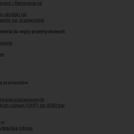
ieni i flarowania rur
o obróbki rur
węży, rur, przewodów
cesoria do węży przemysłowych
esoria
we
ja przewodów
 wysokociśnieniowych
ich ciśnień (UHP) do 4000 bar
is
ydraulika siłowa