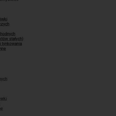
ówki
czych
chodnych
tów stałych)
i tynkowania
jne
nych
ówki
i
ne