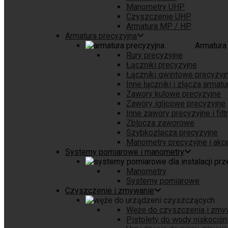
Manometry UHP
Czyszczenie UHP
Armatura MP / HP
Armatura precyzyjna
Armatura
Rury precyzyjne
Łączniki precyzyjne
Łączniki gwintowe precyzyj
Inne łączniki i złącza armatu
Zawory kulowe precyzyjne
Zawory iglicowe precyzyjne
Inne zawory precyzyjne i filt
Zblocza zaworowe
Szybkozłącza precyzyjne
Manometry precyzyjne i akc
Systemy pomiarowe i manometry
Manometry
Systemy pomiarowe
Czyszczenie i zmywanie
Węże do czyszczenia i zmy
Pistolety do wody niskociś