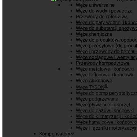
Węże uniwersalne
Węże do wody i powietrza
Przewody do chłodziwa
Węże do pary wodnej i końc
Węże do substancji spożyw
Węże chemiczne
Węże do produktów ropopo
Węże przesyłowe (do produk
Węże i przewody do betonu 
Węże odciągowe i wentylacy
Przewody kompozytowe
Węże metalowe i końcówki
Węże teflonowe i końcówki
Węże silikonowe
®
Węże TYGON
Węże do pomp perystaltycz
Węże podgrzewane
Węże pływajace i osprzęt
Węże do gazów i końcówki
Węże do klimatyzacji i końc
Węże hamulcowe i końcówk
Węże i łączniki motoryzacyj
Kompensatory