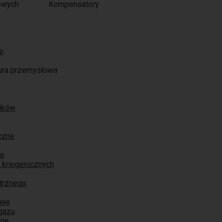
Kompensatory
e
ura przemysłowa
ników
czne
ne
 kriogenicznych
trznego
owe
 gazu
zne