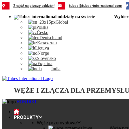
Przejdź
Znajdź najbliższy oddział!
tubes@tubes-international.com
do
zawartości
Wybier
Global
Polska
Česko
Deutschland
Казахстан
Lietuva
Norge
Slovensko
Україна
India
WĘŻE I ZŁĄCZA DLA PRZEMYSŁ
KONTAKT
PRODUKTY
Węże przemysłowe
Węże pr