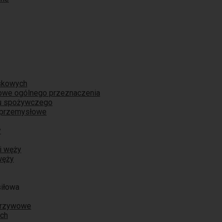
skowych
iowe ogólnego przeznaczenia
łu spożywczego
 przemysłowe
y
i węży
węży
siłowa
orzywowe
ych