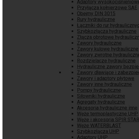
Adaptory wysokociśnieniow
Przyłącza kołnierzowe SAE
Obejmy DIN 3015
Rury hydrauliczne
Łączniki do rur hydrauliczny
Szybkozłącza hydrauliczne
Złącza obrotowe hydraulicz
Zawory hydrauliczne
Zawory kulowe hydrauliczne
Zawory zwrotne hydrauliczn
Rozdzielacze hydrauliczne
Hydrauliczne zawory bezpi
Zawory dławiące i zabezpie
Zawory i adaptory płytowe
Zawory inne hydrauliczne
Pompy hydrauliczne
Siłowniki hydrauliczne
Agregaty hydrauliczne
Akcesoria hydrauliczne inne
Węże termoplastyczne UHP
Węże i akcesoria SPIR STA
Węże WATERBLAST
Szybkozłącza UHP
Adaptory UHP