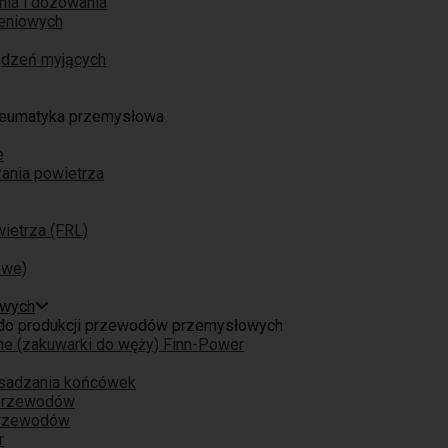
nia i dozowania
eniowych
ządzeń myjących
eumatyka przemysłowa
e
ania powietrza
ietrza (FRL)
owe)
owych
do produkcji przewodów przemysłowych
ne (zakuwarki do węży) Finn-Power
osadzania końcówek
 przewodów
przewodów
r