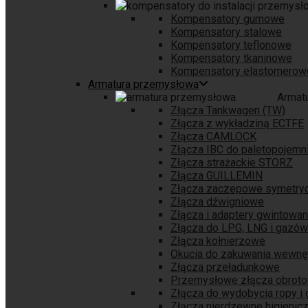
Kompensatory gumowe
Kompensatory stalowe
Kompensatory teflonowe
Kompensatory tkaninowe
Kompensatory elastomerow
Armatura przemysłowa
Armat
Złącza Tankwagen (TW)
Złącza z wykładziną ECTFE
Złącza CAMLOCK
Złącza IBC do paletopojem
Złącza strażackie STORZ
Złącza GUILLEMIN
Złącza zaczepowe symetry
Złącza dźwigniowe
Złącza i adaptery gwintowa
Złącza do LPG, LNG i gazów
Złącza kołnierzowe
Okucia do zakuwania wewnę
Złącza przeładunkowe
Przemysłowe złącza obrot
Złącza do wydobycia ropy i
Złącza nierdzewne higienic