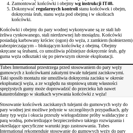
Zamontować końcówki i obejmy
wg instrukcji IT40.
Dokonywać
regularnych kontroli
stanu końcówek i obejm,
dokręcenia śrub, stanu węża pod obejmą i w okolicach
końcówki.
Końcówki i obejmy do pary wodnej wykonywane są ze stali lub
żeliwa cynkowanego, stali nierdzewnej lub mosiądzu. Końcówki
posiadają karbowany króciec (ogon) do węża, z zamkiem (kołnierzem)
zabezpieczającym – blokującym końcówkę z obejmą. Obejmy
skręcane są śrubami, co umożliwia późniejsze dokręcenie śrub, gdy
guma węża odkształci się po pierwszym okresie eksploatacji.
Tubes International przestrzega przed stosowaniem do pary węży
gumowych z końcówkami zakutymi trwale tulejami zaciskowymi.
Taki sposób montażu nie umożliwia dokręcenia zacisku w okresie
eksploatacji węża, a ze względu na stopniową utratę własności
sprężystych gumy może doprowadzić do przecieku lub nawet
katastrofalnego w skutkach wyrwania końcówki z węża!
Stosowanie końcówek zaciskanych tulejami do gumowych węży do
pary wodnej jest możliwe jedynie w szczególnych przypadkach, gdy
dany typ węża i okucia przeszły wielogodzinne próby walidacyjne z
parą wodną, potwierdzające bezpieczeństwo takiego rozwiązania i
określające specyficzne warunki jego zastosowania. Tubes
International rekomenduje stosowanie do gumowych węży do pary