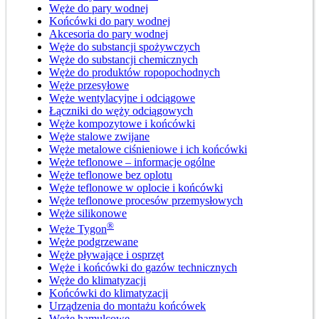
Węże do pary wodnej
Końcówki do pary wodnej
Akcesoria do pary wodnej
Węże do substancji spożywczych
Węże do substancji chemicznych
Węże do produktów ropopochodnych
Węże przesyłowe
Węże wentylacyjne i odciągowe
Łączniki do węży odciągowych
Węże kompozytowe i końcówki
Węże stalowe zwijane
Węże metalowe ciśnieniowe i ich końcówki
Węże teflonowe – informacje ogólne
Węże teflonowe bez oplotu
Węże teflonowe w oplocie i końcówki
Węże teflonowe procesów przemysłowych
Węże silikonowe
®
Węże Tygon
Węże podgrzewane
Węże pływające i osprzęt
Węże i końcówki do gazów technicznych
Węże do klimatyzacji
Końcówki do klimatyzacji
Urządzenia do montażu końcówek
Węże hamulcowe