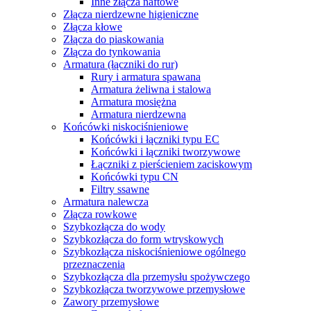
Inne złącza naftowe
Złącza nierdzewne higieniczne
Złącza kłowe
Złącza do piaskowania
Złącza do tynkowania
Armatura (łączniki do rur)
Rury i armatura spawana
Armatura żeliwna i stalowa
Armatura mosiężna
Armatura nierdzewna
Końcówki niskociśnieniowe
Końcówki i łączniki typu EC
Końcówki i łączniki tworzywowe
Łączniki z pierścieniem zaciskowym
Końcówki typu CN
Filtry ssawne
Armatura nalewcza
Złącza rowkowe
Szybkozłącza do wody
Szybkozłącza do form wtryskowych
Szybkozłącza niskociśnieniowe ogólnego
przeznaczenia
Szybkozłącza dla przemysłu spożywczego
Szybkozłącza tworzywowe przemysłowe
Zawory przemysłowe