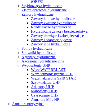
(ORFS)
Szybkozłącza hydrauliczne
Złącza obrotowe hydrauliczne
Zawory hydrauliczne
Zawory kulowe hydrauliczne
Zawory zwrotne hydrauliczne
Rozdzielacze hydrauliczne
Hydrauliczne zawory bezpieczeństwa
Zawory dławiące i zabezpieczające
Zawory i adaptory płytowe
Zawory inne hydrauliczne
Pompy hydrauliczne
Siłowniki hydrauliczne
Agregaty hydrauliczne
Akcesoria hydrauliczne inne
Wyposażenie UHP
Węże WATERBLAST
Węże termoplastyczne UHP
Węże i akcesoria SPIR STAR
Szybkozłącza UHP
Adaptory UHP
Manometry UHP
Czyszczenie UHP
Armatura MP / HP
Armatura precyzyjna