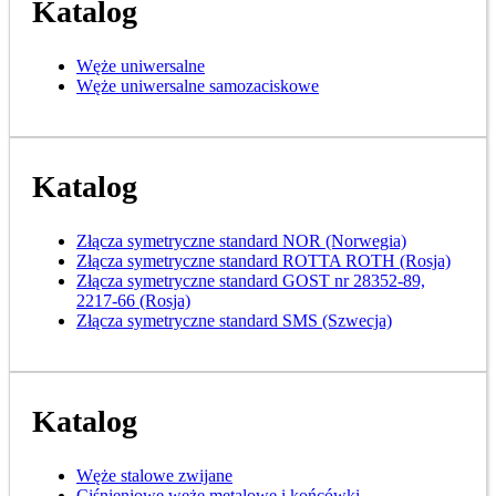
Katalog
Węże uniwersalne
Węże uniwersalne samozaciskowe
Katalog
Złącza symetryczne standard NOR (Norwegia)
Złącza symetryczne standard ROTTA ROTH (Rosja)
Złącza symetryczne standard GOST nr 28352-89,
2217-66 (Rosja)
Złącza symetryczne standard SMS (Szwecja)
Katalog
Węże stalowe zwijane
Ciśnieniowe węże metalowe i końcówki