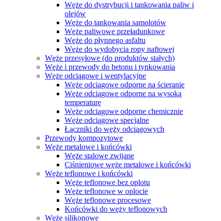
Węże do dystrybucji i tankowania paliw i
olejów
Węże do tankowania samolotów
Węże paliwowe przeładunkowe
Węże do płynnego asfaltu
Węże do wydobycia ropy naftowej
Węże przesyłowe (do produktów stałych)
Węże i przewody do betonu i tynkowania
Węże odciągowe i wentylacyjne
Węże odciągowe odporne na ścieranie
Węże odciągowe odporne na wysoką
temperaturę
Węże odciągowe odporne chemicznie
Węże odciągowe specjalne
Łączniki do węży odciągowych
Przewody kompozytowe
Węże metalowe i końcówki
Węże stalowe zwijane
Ciśnieniowe węże metalowe i końcówki
Węże teflonowe i końcówki
Węże teflonowe bez oplotu
Węże teflonowe w oplocie
Węże teflonowe procesowe
Końcówki do węży teflonowych
Węże silikonowe