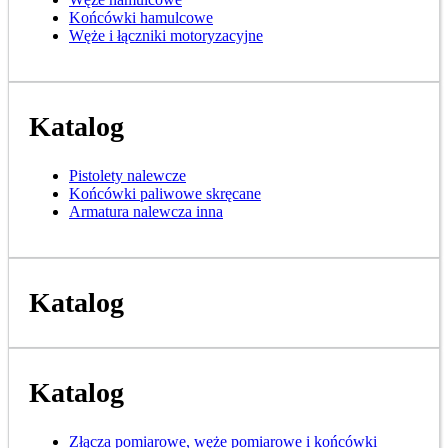
Końcówki hamulcowe
Węże i łączniki motoryzacyjne
Katalog
Pistolety nalewcze
Końcówki paliwowe skręcane
Armatura nalewcza inna
Katalog
Katalog
Złącza pomiarowe, węże pomiarowe i końcówki