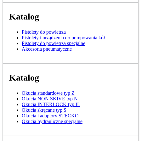
Katalog
Pistolety do powietrza
Pistolety i urządzenia do pompowania kół
Pistolety do powietrza specjalne
Akcesoria pneumatyczne
Katalog
Okucia standardowe typ Z
Okucia NON SKIVE typ N
Okucia INTERLOCK typ IL
Okucia skręcane typ S
Okucia i adaptory STECKO
Okucia hydrauliczne specjalne