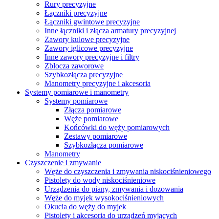
Rury precyzyjne
Łączniki precyzyjne
Łączniki gwintowe precyzyjne
Inne łączniki i złącza armatury precyzyjnej
Zawory kulowe precyzyjne
Zawory iglicowe precyzyjne
Inne zawory precyzyjne i filtry
Zblocza zaworowe
Szybkozłącza precyzyjne
Manometry precyzyjne i akcesoria
Systemy pomiarowe i manometry
Systemy pomiarowe
Złącza pomiarowe
Węże pomiarowe
Końcówki do węży pomiarowych
Zestawy pomiarowe
Szybkozłącza pomiarowe
Manometry
Czyszczenie i zmywanie
Węże do czyszczenia i zmywania niskociśnieniowego
Pistolety do wody niskociśnieniowe
Urządzenia do piany, zmywania i dozowania
Węże do myjek wysokociśnieniowych
Okucia do węży do myjek
Pistolety i akcesoria do urządzeń myjących