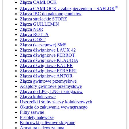
Złącza CAMLOCK
®
Złącza CAMLOCK z zabezpieczeniem – SAFLOK
Złącza IBC do paletopojemników
Złącza strażackie STORZ
Złącza GUILLEMIN
Złącza NOR
Złącza ROTTA
Złącza GOST
Złącza (zaczepowe) SMS
Złącza dźwigniowe LAUX 42
Złącza dźwigniowe PERROT
Złącza dźwigniowe KLAUDIA
Złącza dźwigniowe BAUER
Złącza dźwigniowe FERARRI
Złącza dźwigniowe ANFOR
Złącza gwintowe przemysłowe
Adaptory gwintowe przemysłowe
Złącza do LPG, LNG i kriogazów
Złącza kołnierzowe
Uszczelki i śruby złączy kołnierzowych
Okucia do zakuwania wewnętrznego
Filtry ssawne
Pistolety nalewcze
Końcówki paliwowe skręcane
Armatura nalewcza inna