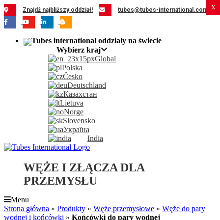
Przejdź
X
X
X
X
X
X
X
X
X
X
X
X
X
X
X
X
X
X
X
X
X
X
X
X
X
X
X
X
X
X
X
X
X
X
X
X
X
X
X
X
X
X
Znajdź najbliższy oddział!
tubes@tubes-international.com
do
zawartości
Wybierz kraj
Global
Polska
Česko
Deutschland
Казахстан
Lietuva
Norge
Slovensko
Україна
India
WĘŻE I ZŁĄCZA DLA
PRZEMYSŁU
Menu
Strona główna
»
Produkty
»
Węże przemysłowe
»
Węże do pary
wodnej i końcówki
»
Końcówki do pary wodnej