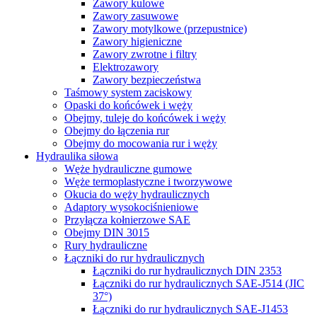
Zawory kulowe
Zawory zasuwowe
Zawory motylkowe (przepustnice)
Zawory higieniczne
Zawory zwrotne i filtry
Elektrozawory
Zawory bezpieczeństwa
Taśmowy system zaciskowy
Opaski do końcówek i węży
Obejmy, tuleje do końcówek i węży
Obejmy do łączenia rur
Obejmy do mocowania rur i węży
Hydraulika siłowa
Węże hydrauliczne gumowe
Węże termoplastyczne i tworzywowe
Okucia do węży hydraulicznych
Adaptory wysokociśnieniowe
Przyłącza kołnierzowe SAE
Obejmy DIN 3015
Rury hydrauliczne
Łączniki do rur hydraulicznych
Łączniki do rur hydraulicznych DIN 2353
Łączniki do rur hydraulicznych SAE-J514 (JIC
37°)
Łączniki do rur hydraulicznych SAE-J1453