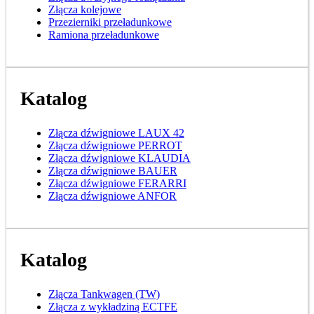
Złącza kolejowe
Przezierniki przeładunkowe
Ramiona przeładunkowe
Katalog
Złącza dźwigniowe LAUX 42
Złącza dźwigniowe PERROT
Złącza dźwigniowe KLAUDIA
Złącza dźwigniowe BAUER
Złącza dźwigniowe FERARRI
Złącza dźwigniowe ANFOR
Katalog
Złącza Tankwagen (TW)
Złącza z wykładziną ECTFE