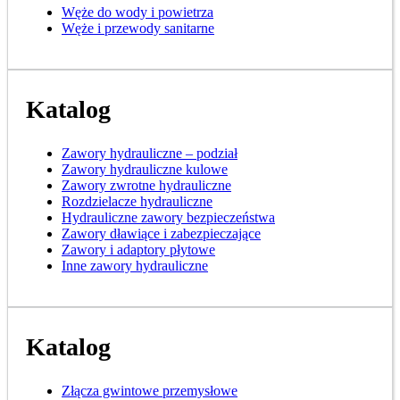
Węże do wody i powietrza
Węże i przewody sanitarne
Katalog
Zawory hydrauliczne – podział
Zawory hydrauliczne kulowe
Zawory zwrotne hydrauliczne
Rozdzielacze hydrauliczne
Hydrauliczne zawory bezpieczeństwa
Zawory dławiące i zabezpieczające
Zawory i adaptory płytowe
Inne zawory hydrauliczne
Katalog
Złącza gwintowe przemysłowe