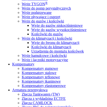
®
Węże TYGON
Węże do pomp perystaltycznych
Węże podgrzewane
Węże pływajace i osprzęt
Węże do gazów i końcówki
Węże do gazów niskociśnieniowe
Węże do gazów wysokociśnieniowe
Końcówki do gazów
Węże do klimatyzacji i końcówki
Węże do freonu do klimatyzacji
Końcówki do klimatyzacji
Urządzenia do montażu końcówek
Węże hamulcowe i końcówki
Węże i łączniki motoryzacyjne
Kompensatory
Kompensatory gumowe
Kompensatory stalowe
Kompensatory teflonowe
Kompensatory tkaninowe
Kompensatory elastomerowe
Armatura przemysłowa
Złącza Tankwagen (TW)
Złącza z wykładziną ECTFE
Złącza CAMLOCK