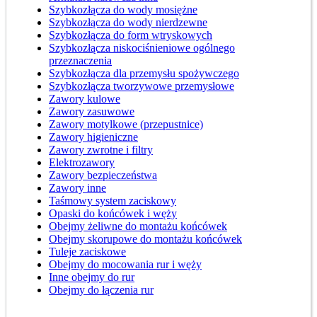
Szybkozłącza do wody mosiężne
Szybkozłącza do wody nierdzewne
Szybkozłącza do form wtryskowych
Szybkozłącza niskociśnieniowe ogólnego
przeznaczenia
Szybkozłącza dla przemysłu spożywczego
Szybkozłącza tworzywowe przemysłowe
Zawory kulowe
Zawory zasuwowe
Zawory motylkowe (przepustnice)
Zawory higieniczne
Zawory zwrotne i filtry
Elektrozawory
Zawory bezpieczeństwa
Zawory inne
Taśmowy system zaciskowy
Opaski do końcówek i węży
Obejmy żeliwne do montażu końcówek
Obejmy skorupowe do montażu końcówek
Tuleje zaciskowe
Obejmy do mocowania rur i węży
Inne obejmy do rur
Obejmy do łączenia rur