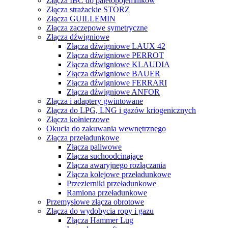
Złącza IBC do paletopojemników
Złącza strażackie STORZ
Złącza GUILLEMIN
Złącza zaczepowe symetryczne
Złącza dźwigniowe
Złącza dźwigniowe LAUX 42
Złącza dźwigniowe PERROT
Złącza dźwigniowe KLAUDIA
Złącza dźwigniowe BAUER
Złącza dźwigniowe FERRARI
Złącza dźwigniowe ANFOR
Złącza i adaptery gwintowane
Złącza do LPG, LNG i gazów kriogenicznych
Złącza kołnierzowe
Okucia do zakuwania wewnętrznego
Złącza przeładunkowe
Złącza paliwowe
Złącza suchoodcinające
Złącza awaryjnego rozłączania
Złącza kolejowe przeładunkowe
Przezierniki przeładunkowe
Ramiona przeładunkowe
Przemysłowe złącza obrotowe
Złącza do wydobycia ropy i gazu
Złącza Hammer Lug