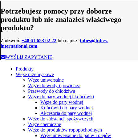
Potrzebujesz pomocy przy doborze
produktu lub nie znalazłeś właściwego
produktu?
Zadzwoń:
+48 61 653 02 22
lub napisz:
tubes@tubes-
international.com
WYŚLIJ ZAPYTANIE
Produkty
Węże przemysłowe
Węże uniwersalne
Węże do wody i powietrza
Przewody do chłodziwa
Węże do pary wodnej i końcówki
Węże do pary wodnej
Końcówki do pary wodnej
Akcesoria do pary wodnej
Węże do substancji spożywczych
Węże chemiczne
Węże do produktów ropopochodnych
Węże uniwersalne do paliw i olejów