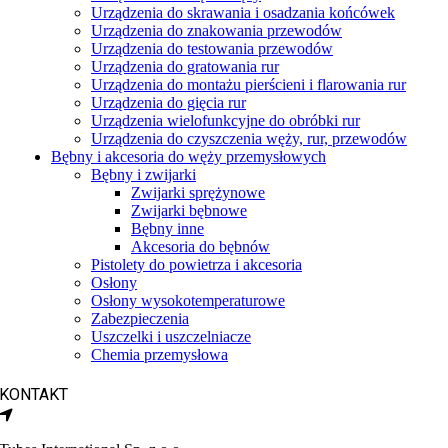
Urządzenia do skrawania i osadzania końcówek
Urządzenia do znakowania przewodów
Urządzenia do testowania przewodów
Urządzenia do gratowania rur
Urządzenia do montażu pierścieni i flarowania rur
Urządzenia do gięcia rur
Urządzenia wielofunkcyjne do obróbki rur
Urządzenia do czyszczenia węży, rur, przewodów
Bębny i akcesoria do węży przemysłowych
Bębny i zwijarki
Zwijarki sprężynowe
Zwijarki bębnowe
Bębny inne
Akcesoria do bębnów
Pistolety do powietrza i akcesoria
Osłony
Osłony wysokotemperaturowe
Zabezpieczenia
Uszczelki i uszczelniacze
Chemia przemysłowa
KONTAKT