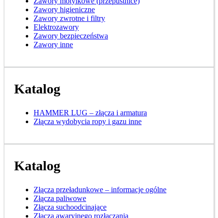
Zawory motylkowe (przepustnice)
Zawory higieniczne
Zawory zwrotne i filtry
Elektrozawory
Zawory bezpieczeństwa
Zawory inne
Katalog
HAMMER LUG – złącza i armatura
Złącza wydobycia ropy i gazu inne
Katalog
Złącza przeładunkowe – informacje ogólne
Złącza paliwowe
Złącza suchoodcinające
Złącza awaryjnego rozłączania