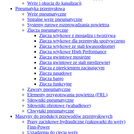
Węże i okucia do kanalizacji
Pneumatyka przemysłowa
Węże pneumatyczne
Spiralne węże pneumatyczne
Systemy rurowe rozprowadzania powietrza
Złącza pneumatyczne
Złącza wtykowe z mosiądzu i tworzywa
Złącza wtykowe dla przemysłu spożywczego
Złącza wtykowe ze stali kwasoodpornej
Złącza wtykowe High Performance
Złącza gwintowe mosiężne
Złącza gwintowe ze stali nierdzewnej
Złącza z pierścieniem zacinającym
Złącza nasadowe
Złącza banjo
Złącza funkcyjne
Zawory pneumatyczne
Elementy przygotowania powietrza (FRL)
Siłowniki pneumatyczne
Siłowniki obrotowe (wahadłowe)
Chwytaki pneumatyczne
Maszyny do produkcji przewodów przemysłowych
Prasy zaciskowe hydrauliczne (zakuwarki do węży)
Finn-Power
Urządzenia do cięcia węży