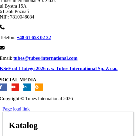
Tubes International Sp. z o.o.
ul.Bystra 15A
61-366 Poznań
NIP: 7810046084
Telefon:
+48 61 653 02 22
Email:
tubes@tubes-international.com
KSeF od 1 lutego 2026 r. w Tubes International Sp. Z o.o.
SOCIAL MEDIA
Copyright © Tubes International
2026
Page load link
Katalog