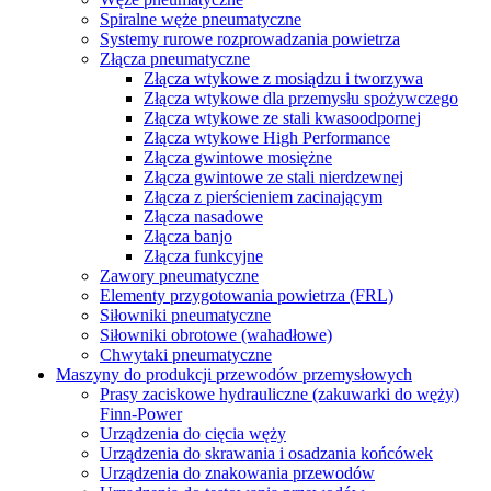
Spiralne węże pneumatyczne
Systemy rurowe rozprowadzania powietrza
Złącza pneumatyczne
Złącza wtykowe z mosiądzu i tworzywa
Złącza wtykowe dla przemysłu spożywczego
Złącza wtykowe ze stali kwasoodpornej
Złącza wtykowe High Performance
Złącza gwintowe mosiężne
Złącza gwintowe ze stali nierdzewnej
Złącza z pierścieniem zacinającym
Złącza nasadowe
Złącza banjo
Złącza funkcyjne
Zawory pneumatyczne
Elementy przygotowania powietrza (FRL)
Siłowniki pneumatyczne
Siłowniki obrotowe (wahadłowe)
Chwytaki pneumatyczne
Maszyny do produkcji przewodów przemysłowych
Prasy zaciskowe hydrauliczne (zakuwarki do węży)
Finn-Power
Urządzenia do cięcia węży
Urządzenia do skrawania i osadzania końcówek
Urządzenia do znakowania przewodów