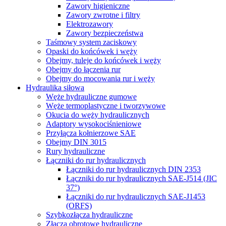
Zawory higieniczne
Zawory zwrotne i filtry
Elektrozawory
Zawory bezpieczeństwa
Taśmowy system zaciskowy
Opaski do końcówek i węży
Obejmy, tuleje do końcówek i węży
Obejmy do łączenia rur
Obejmy do mocowania rur i węży
Hydraulika siłowa
Węże hydrauliczne gumowe
Węże termoplastyczne i tworzywowe
Okucia do węży hydraulicznych
Adaptory wysokociśnieniowe
Przyłącza kołnierzowe SAE
Obejmy DIN 3015
Rury hydrauliczne
Łączniki do rur hydraulicznych
Łączniki do rur hydraulicznych DIN 2353
Łączniki do rur hydraulicznych SAE-J514 (JIC
37°)
Łączniki do rur hydraulicznych SAE-J1453
(ORFS)
Szybkozłącza hydrauliczne
Złącza obrotowe hydrauliczne