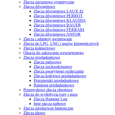
Złącza zaczepowe symetryczne
Złącza dźwigniowe
Złącza dźwigniowe LAUX 42
Złącza dźwigniowe PERROT
Złącza dźwigniowe KLAUDIA
Złącza dźwigniowe BAUER
Złącza dźwigniowe FERRARI
Złącza dźwigniowe ANFOR
Złącza i adaptery gwintowane
Złącza do LPG, LNG i gazów kriogenicznych
Złącza kołnierzowe
Okucia do zakuwania wewnętrznego
Złącza przeładunkowe
Złącza paliwowe
Złącza suchoodcinające
Złącza awaryjnego rozłączania
Złącza kolejowe przeładunkowe
Przezierniki przeładunkowe
Ramiona przeładunkowe
Przemysłowe złącza obrotowe
Złącza do wydobycia ropy i gazu
Złącza Hammer Lug
Inne złącza naftowe
Złącza nierdzewne higieniczne
Złącza kłowe