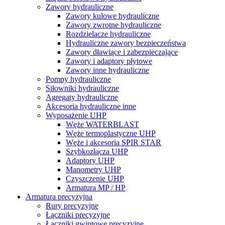
Zawory hydrauliczne
Zawory kulowe hydrauliczne
Zawory zwrotne hydrauliczne
Rozdzielacze hydrauliczne
Hydrauliczne zawory bezpieczeństwa
Zawory dławiące i zabezpieczające
Zawory i adaptory płytowe
Zawory inne hydrauliczne
Pompy hydrauliczne
Siłowniki hydrauliczne
Agregaty hydrauliczne
Akcesoria hydrauliczne inne
Wyposażenie UHP
Węże WATERBLAST
Węże termoplastyczne UHP
Węże i akcesoria SPIR STAR
Szybkozłącza UHP
Adaptory UHP
Manometry UHP
Czyszczenie UHP
Armatura MP / HP
Armatura precyzyjna
Rury precyzyjne
Łączniki precyzyjne
Łączniki gwintowe precyzyjne