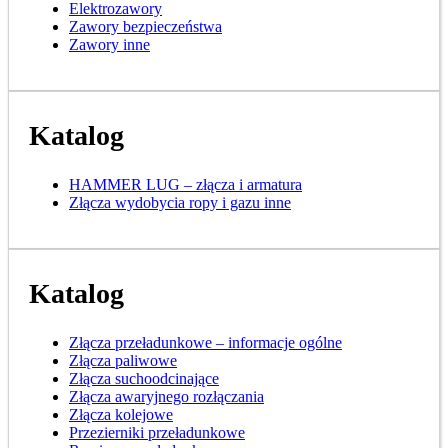
Elektrozawory
Zawory bezpieczeństwa
Zawory inne
Katalog
HAMMER LUG – złącza i armatura
Złącza wydobycia ropy i gazu inne
Katalog
Złącza przeładunkowe – informacje ogólne
Złącza paliwowe
Złącza suchoodcinające
Złącza awaryjnego rozłączania
Złącza kolejowe
Przezierniki przeładunkowe