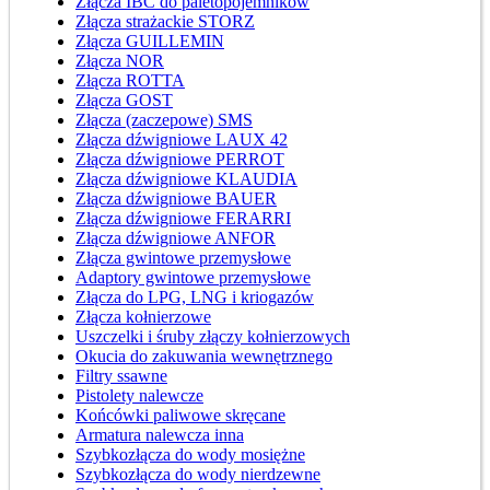
Złącza IBC do paletopojemników
Złącza strażackie STORZ
Złącza GUILLEMIN
Złącza NOR
Złącza ROTTA
Złącza GOST
Złącza (zaczepowe) SMS
Złącza dźwigniowe LAUX 42
Złącza dźwigniowe PERROT
Złącza dźwigniowe KLAUDIA
Złącza dźwigniowe BAUER
Złącza dźwigniowe FERARRI
Złącza dźwigniowe ANFOR
Złącza gwintowe przemysłowe
Adaptory gwintowe przemysłowe
Złącza do LPG, LNG i kriogazów
Złącza kołnierzowe
Uszczelki i śruby złączy kołnierzowych
Okucia do zakuwania wewnętrznego
Filtry ssawne
Pistolety nalewcze
Końcówki paliwowe skręcane
Armatura nalewcza inna
Szybkozłącza do wody mosiężne
Szybkozłącza do wody nierdzewne