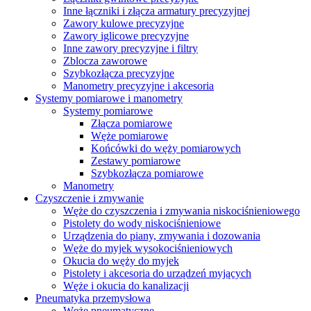
Inne łączniki i złącza armatury precyzyjnej
Zawory kulowe precyzyjne
Zawory iglicowe precyzyjne
Inne zawory precyzyjne i filtry
Zblocza zaworowe
Szybkozłącza precyzyjne
Manometry precyzyjne i akcesoria
Systemy pomiarowe i manometry
Systemy pomiarowe
Złącza pomiarowe
Węże pomiarowe
Końcówki do węży pomiarowych
Zestawy pomiarowe
Szybkozłącza pomiarowe
Manometry
Czyszczenie i zmywanie
Węże do czyszczenia i zmywania niskociśnieniowego
Pistolety do wody niskociśnieniowe
Urządzenia do piany, zmywania i dozowania
Węże do myjek wysokociśnieniowych
Okucia do węży do myjek
Pistolety i akcesoria do urządzeń myjących
Węże i okucia do kanalizacji
Pneumatyka przemysłowa
Węże pneumatyczne