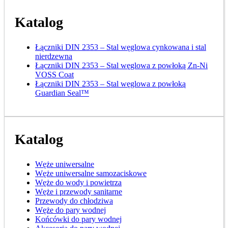
Katalog
Łączniki DIN 2353 – Stal węglowa cynkowana i stal
nierdzewna
Łączniki DIN 2353 – Stal węglowa z powłoką Zn-Ni
VOSS Coat
Łączniki DIN 2353 – Stal węglowa z powłoką
Guardian Seal™
Katalog
Węże uniwersalne
Węże uniwersalne samozaciskowe
Węże do wody i powietrza
Węże i przewody sanitarne
Przewody do chłodziwa
Węże do pary wodnej
Końcówki do pary wodnej