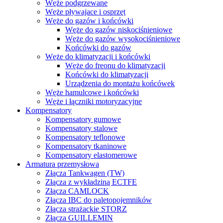
Węże podgrzewane
Węże pływajace i osprzęt
Węże do gazów i końcówki
Węże do gazów niskociśnieniowe
Węże do gazów wysokociśnieniowe
Końcówki do gazów
Węże do klimatyzacji i końcówki
Węże do freonu do klimatyzacji
Końcówki do klimatyzacji
Urządzenia do montażu końcówek
Węże hamulcowe i końcówki
Węże i łączniki motoryzacyjne
Kompensatory
Kompensatory gumowe
Kompensatory stalowe
Kompensatory teflonowe
Kompensatory tkaninowe
Kompensatory elastomerowe
Armatura przemysłowa
Złącza Tankwagen (TW)
Złącza z wykładziną ECTFE
Złącza CAMLOCK
Złącza IBC do paletopojemników
Złącza strażackie STORZ
Złącza GUILLEMIN