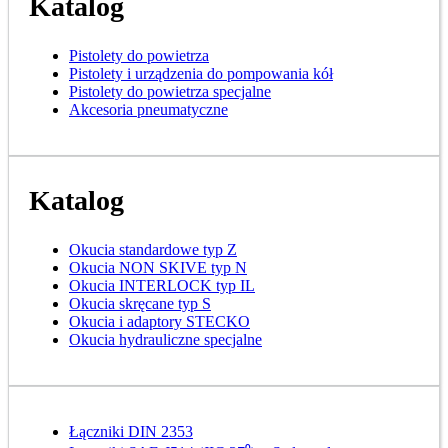
Katalog
Pistolety do powietrza
Pistolety i urządzenia do pompowania kół
Pistolety do powietrza specjalne
Akcesoria pneumatyczne
Katalog
Okucia standardowe typ Z
Okucia NON SKIVE typ N
Okucia INTERLOCK typ IL
Okucia skręcane typ S
Okucia i adaptory STECKO
Okucia hydrauliczne specjalne
Łączniki DIN 2353