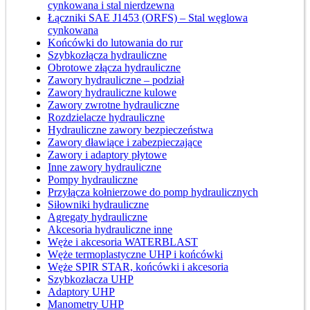
cynkowana i stal nierdzewna
Łączniki SAE J1453 (ORFS) – Stal węglowa
cynkowana
Końcówki do lutowania do rur
Szybkozłącza hydrauliczne
Obrotowe złącza hydrauliczne
Zawory hydrauliczne – podział
Zawory hydrauliczne kulowe
Zawory zwrotne hydrauliczne
Rozdzielacze hydrauliczne
Hydrauliczne zawory bezpieczeństwa
Zawory dławiące i zabezpieczające
Zawory i adaptory płytowe
Inne zawory hydrauliczne
Pompy hydrauliczne
Przyłącza kołnierzowe do pomp hydraulicznych
Siłowniki hydrauliczne
Agregaty hydrauliczne
Akcesoria hydrauliczne inne
Węże i akcesoria WATERBLAST
Węże termoplastyczne UHP i końcówki
Węże SPIR STAR, końcówki i akcesoria
Szybkozłacza UHP
Adaptory UHP
Manometry UHP