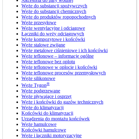
Akcesoria do pary wodnej
Węże do substancji spożywczych
Węże do substancji chemicznych
Węże do produktów ropopochodnych
Węże przesyłowe
Węże wentylacyjne i odciągowe
Łączniki do węży odciągowych
Węże kompozytowe i końcówki
Węże stalowe zwijane
Węże metalowe ciśnieniowe i ich końcówki
Węże teflonowe – informacje ogólne
Węże teflonowe bez oplotu
Węże teflonowe w oplocie i końcówki
Węże teflonowe procesów przemysłowych
Węże silikonowe
®
Węże Tygon
Węże podgrzewane
Węże pływające i osprzęt
Węże i końcówki do gazów technicznych
Węże do klimatyzacji
Końcówki do klimatyzacji
Urządzenia do montażu końcówek
Węże hamulcowe
Końcówki hamulcowe
Węże i łączniki motoryzacyjne