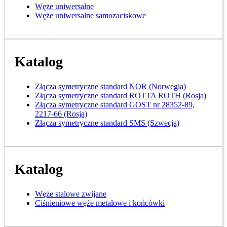
Węże uniwersalne
Węże uniwersalne samozaciskowe
Katalog
Złącza symetryczne standard NOR (Norwegia)
Złącza symetryczne standard ROTTA ROTH (Rosja)
Złącza symetryczne standard GOST nr 28352-89,
2217-66 (Rosja)
Złącza symetryczne standard SMS (Szwecja)
Katalog
Węże stalowe zwijane
Ciśnieniowe węże metalowe i końcówki