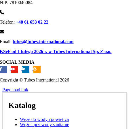
NIP: 7810046084
Telefon:
+48 61 653 02 22
Email:
tubes@tubes-international.com
KSeF od 1 lutego 2026 r. w Tubes International Sp. Z o.o.
SOCIAL MEDIA
Copyright © Tubes International
2026
Page load link
Katalog
Węże do wody i powietrza
Węże i przewody sanitarne