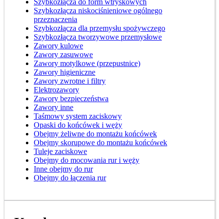
Szybkozłącza do form wtryskowych
Szybkozłącza niskociśnieniowe ogólnego
przeznaczenia
Szybkozłącza dla przemysłu spożywczego
Szybkozłącza tworzywowe przemysłowe
Zawory kulowe
Zawory zasuwowe
Zawory motylkowe (przepustnice)
Zawory higieniczne
Zawory zwrotne i filtry
Elektrozawory
Zawory bezpieczeństwa
Zawory inne
Taśmowy system zaciskowy
Opaski do końcówek i węży
Obejmy żeliwne do montażu końcówek
Obejmy skorupowe do montażu końcówek
Tuleje zaciskowe
Obejmy do mocowania rur i węży
Inne obejmy do rur
Obejmy do łączenia rur