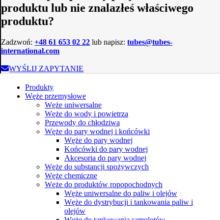
produktu lub nie znalazłeś właściwego
produktu?
Zadzwoń:
+48 61 653 02 22
lub napisz:
tubes@tubes-
international.com
WYŚLIJ ZAPYTANIE
Produkty
Węże przemysłowe
Węże uniwersalne
Węże do wody i powietrza
Przewody do chłodziwa
Węże do pary wodnej i końcówki
Węże do pary wodnej
Końcówki do pary wodnej
Akcesoria do pary wodnej
Węże do substancji spożywczych
Węże chemiczne
Węże do produktów ropopochodnych
Węże uniwersalne do paliw i olejów
Węże do dystrybucji i tankowania paliw i
olejów
Węże do tankowania samolotów