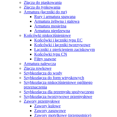
Złącza do piaskowania
Złącza do tynkowania
Armatura (łączniki do rur)
Rury i armatura spawana
Armatura żeliwna i stalowa
Armatura mosiężna
Armatura nierdzewna
Końcówki niskociśnieniowe
Końcówki i łączniki typu EC
Końcówki i łączniki tworzywowe
Łączniki z pierścieniem zaciskowym
Końcówki typu CN
Filtry ssawne
Armatura nalewcza
Złącza rowkowe
Szybkozłącza do wody
Szybkozłącza do form wtryskowych
Szybkozłącza niskociśnieniowe ogólnego
przeznaczenia
Szybkozłącza dla przemysłu spożywczego
Szybkozłącza tworzywowe przemysłowe
Zawory przemysłowe
Zawory kulowe
Zawory zasuwowe
Zawory motylkowe (przepustnice)