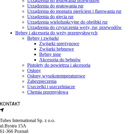
Urządzenia do testowania przewodów
Urządzenia do gratowania rur
Urządzenia do montażu pierścieni i flarowania rur
Urządzenia do gięcia rur
Urządzenia wielofunkcyjne do obróbki rur
Urządzenia do czyszczenia węży, rur, przewodów
Bębny i akcesoria do węży przemysłowych
Bębny i zwijarki
Zwijarki sprężynowe
Zwijarki bębnowe
Bębny inne
Akcesoria do bębnów
Pistolety do powietrza i akcesoria
Osłony
Osłony wysokotemperaturowe
Zabezpieczenia
Uszczelki i uszczelniacze
Chemia przemysłowa
KONTAKT
Tubes International Sp. z o.o.
ul.Bystra 15A
61-366 Poznań