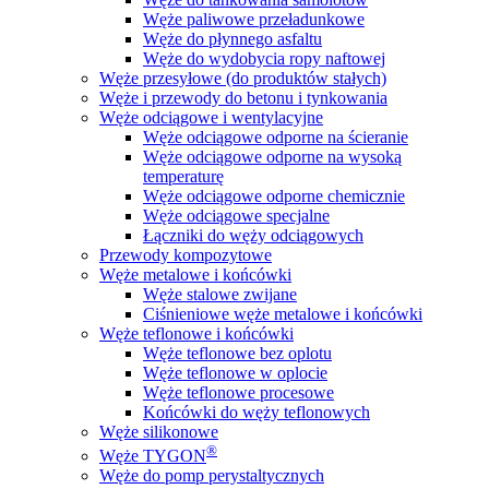
Węże paliwowe przeładunkowe
Węże do płynnego asfaltu
Węże do wydobycia ropy naftowej
Węże przesyłowe (do produktów stałych)
Węże i przewody do betonu i tynkowania
Węże odciągowe i wentylacyjne
Węże odciągowe odporne na ścieranie
Węże odciągowe odporne na wysoką
temperaturę
Węże odciągowe odporne chemicznie
Węże odciągowe specjalne
Łączniki do węży odciągowych
Przewody kompozytowe
Węże metalowe i końcówki
Węże stalowe zwijane
Ciśnieniowe węże metalowe i końcówki
Węże teflonowe i końcówki
Węże teflonowe bez oplotu
Węże teflonowe w oplocie
Węże teflonowe procesowe
Końcówki do węży teflonowych
Węże silikonowe
®
Węże TYGON
Węże do pomp perystaltycznych