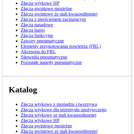
Złącza wtykowe HP
Złącza gwintowe mosiężne
Złącza gwintowe ze stali kwasoodpornej
Złącza z pierścieniem zacinającym
Złącza nasadowe
Złącza banjo
Złącza funkcyjne
Zawory pneumatyczne
Elementy przygotowania powietrza (FRL)
Akcesoria do FRL
Siłowniki pneumatyczne
Pozostałe napędy pneumatyczne
Katalog
Złącza wtykowe z mosiądzu i tworzywa
Złącza wtykowe dla przemysłu spożywczego
Złącza wtykowe ze stali kwasoodpornej
Złącza wtykowe HP
Złącza gwintowe mosiężne
Złącza gwintowe ze stali kwasoodpornej