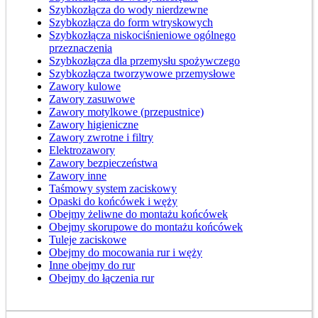
Szybkozłącza do wody nierdzewne
Szybkozłącza do form wtryskowych
Szybkozłącza niskociśnieniowe ogólnego
przeznaczenia
Szybkozłącza dla przemysłu spożywczego
Szybkozłącza tworzywowe przemysłowe
Zawory kulowe
Zawory zasuwowe
Zawory motylkowe (przepustnice)
Zawory higieniczne
Zawory zwrotne i filtry
Elektrozawory
Zawory bezpieczeństwa
Zawory inne
Taśmowy system zaciskowy
Opaski do końcówek i węży
Obejmy żeliwne do montażu końcówek
Obejmy skorupowe do montażu końcówek
Tuleje zaciskowe
Obejmy do mocowania rur i węży
Inne obejmy do rur
Obejmy do łączenia rur