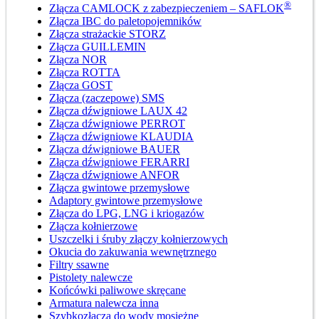
®
Złącza CAMLOCK z zabezpieczeniem – SAFLOK
Złącza IBC do paletopojemników
Złącza strażackie STORZ
Złącza GUILLEMIN
Złącza NOR
Złącza ROTTA
Złącza GOST
Złącza (zaczepowe) SMS
Złącza dźwigniowe LAUX 42
Złącza dźwigniowe PERROT
Złącza dźwigniowe KLAUDIA
Złącza dźwigniowe BAUER
Złącza dźwigniowe FERARRI
Złącza dźwigniowe ANFOR
Złącza gwintowe przemysłowe
Adaptory gwintowe przemysłowe
Złącza do LPG, LNG i kriogazów
Złącza kołnierzowe
Uszczelki i śruby złączy kołnierzowych
Okucia do zakuwania wewnętrznego
Filtry ssawne
Pistolety nalewcze
Końcówki paliwowe skręcane
Armatura nalewcza inna
Szybkozłącza do wody mosiężne