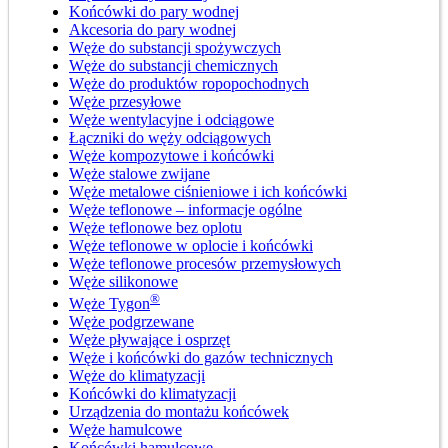
Końcówki do pary wodnej
Akcesoria do pary wodnej
Węże do substancji spożywczych
Węże do substancji chemicznych
Węże do produktów ropopochodnych
Węże przesyłowe
Węże wentylacyjne i odciągowe
Łączniki do węży odciągowych
Węże kompozytowe i końcówki
Węże stalowe zwijane
Węże metalowe ciśnieniowe i ich końcówki
Węże teflonowe – informacje ogólne
Węże teflonowe bez oplotu
Węże teflonowe w oplocie i końcówki
Węże teflonowe procesów przemysłowych
Węże silikonowe
®
Węże Tygon
Węże podgrzewane
Węże pływające i osprzęt
Węże i końcówki do gazów technicznych
Węże do klimatyzacji
Końcówki do klimatyzacji
Urządzenia do montażu końcówek
Węże hamulcowe
Końcówki hamulcowe