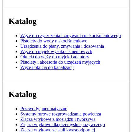
Katalog
Węże do czyszczenia i zmywania niskociśnieniowego
Pistolety do wody niskociśnieniowe
Urządzenia do piany, zmywania i dozowania
Węże do myjek wysokociśnieniowych
Okucia do węży do myjek i adaptory
Pistolety i akcesoria do urządzeń myjących
Węże i okucia do kanalizacji
Katalog
Przewody pneumatyczne
Systemy rurowe rozprowadzania powietrza
Złącza wtykowe z mosiądzu i tworzywa
Złącza wtykowe dla przemysłu spożywczego
Złącza wtykowe ze stali kwasoodpornej