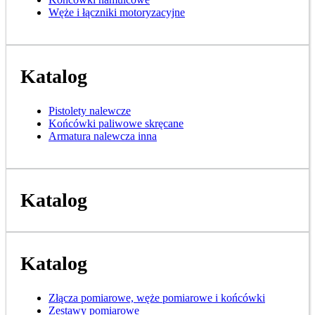
Węże i łączniki motoryzacyjne
Katalog
Pistolety nalewcze
Końcówki paliwowe skręcane
Armatura nalewcza inna
Katalog
Katalog
Złącza pomiarowe, węże pomiarowe i końcówki
Zestawy pomiarowe