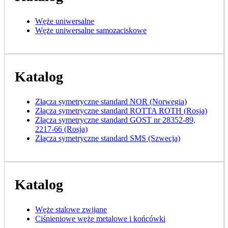
Węże uniwersalne
Węże uniwersalne samozaciskowe
Katalog
Złącza symetryczne standard NOR (Norwegia)
Złącza symetryczne standard ROTTA ROTH (Rosja)
Złącza symetryczne standard GOST nr 28352-89,
2217-66 (Rosja)
Złącza symetryczne standard SMS (Szwecja)
Katalog
Węże stalowe zwijane
Ciśnieniowe węże metalowe i końcówki