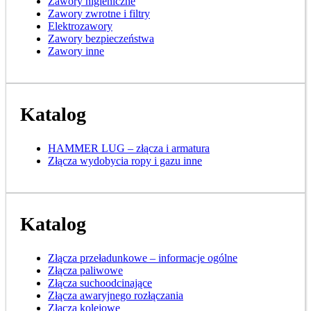
Zawory higieniczne
Zawory zwrotne i filtry
Elektrozawory
Zawory bezpieczeństwa
Zawory inne
Katalog
HAMMER LUG – złącza i armatura
Złącza wydobycia ropy i gazu inne
Katalog
Złącza przeładunkowe – informacje ogólne
Złącza paliwowe
Złącza suchoodcinające
Złącza awaryjnego rozłączania
Złącza kolejowe