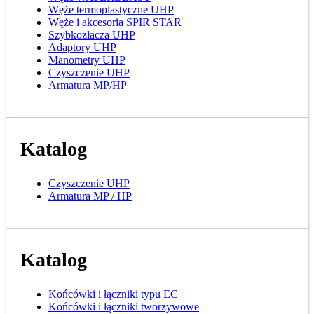
Węże termoplastyczne UHP
Węże i akcesoria SPIR STAR
Szybkozłacza UHP
Adaptory UHP
Manometry UHP
Czyszczenie UHP
Armatura MP/HP
Katalog
Czyszczenie UHP
Armatura MP / HP
Katalog
Końcówki i łączniki typu EC
Końcówki i łączniki tworzywowe