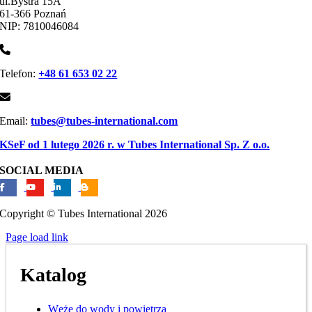
ul.Bystra 15A
61-366 Poznań
NIP: 7810046084
Telefon:
+48 61 653 02 22
Email:
tubes@tubes-international.com
KSeF od 1 lutego 2026 r. w Tubes International Sp. Z o.o.
SOCIAL MEDIA
Copyright © Tubes International
2026
Page load link
Katalog
Węże do wody i powietrza