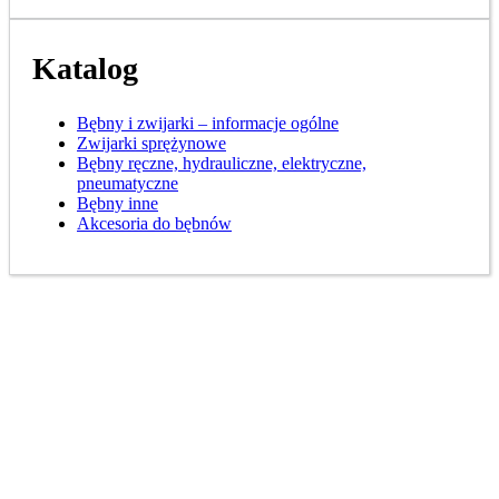
Katalog
Bębny i zwijarki – informacje ogólne
Zwijarki sprężynowe
Bębny ręczne, hydrauliczne, elektryczne,
pneumatyczne
Bębny inne
Akcesoria do bębnów