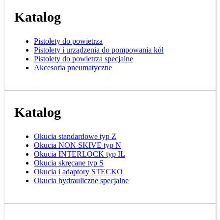
Katalog
Pistolety do powietrza
Pistolety i urządzenia do pompowania kół
Pistolety do powietrza specjalne
Akcesoria pneumatyczne
Katalog
Okucia standardowe typ Z
Okucia NON SKIVE typ N
Okucia INTERLOCK typ IL
Okucia skręcane typ S
Okucia i adaptory STECKO
Okucia hydrauliczne specjalne