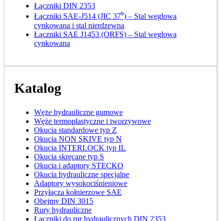
Łączniki DIN 2353
Łączniki SAE-J514 (JIC 37⁰) – Stal węglowa
cynkowana i stal nierdzewna
Łączniki SAE J1453 (ORFS) – Stal węglowa
cynkowana
Katalog
Węże hydrauliczne gumowe
Węże termoplastyczne i tworzywowe
Okucia standardowe typ Z
Okucia NON SKIVE typ N
Okucia INTERLOCK typ IL
Okucia skręcane typ S
Okucia i adaptory STECKO
Okucia hydrauliczne specjalne
Adaptory wysokociśnieniowe
Przyłącza kołnierzowe SAE
Obejmy DIN 3015
Rury hydrauliczne
Łączniki do rur hydraulicznych DIN 2353