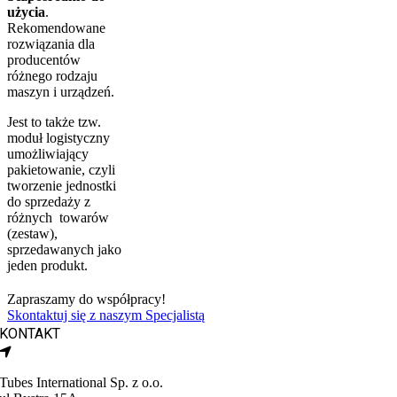
użycia
.
Rekomendowane
rozwiązania dla
producentów
różnego rodzaju
maszyn i urządzeń.
Jest to także tzw.
moduł logistyczny
umożliwiający
pakietowanie, czyli
tworzenie jednostki
do sprzedaży z
różnych towarów
(zestaw),
sprzedawanych jako
jeden produkt.
Zapraszamy do współpracy!
Skontaktuj się z naszym Specjalistą
KONTAKT
Tubes International Sp. z o.o.