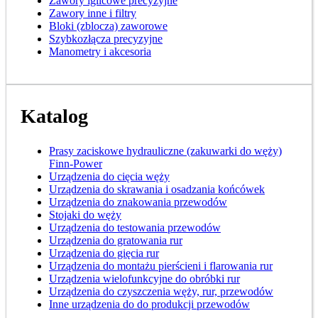
Zawory iglicowe precyzyjne
Zawory inne i filtry
Bloki (zblocza) zaworowe
Szybkozłącza precyzyjne
Manometry i akcesoria
Katalog
Prasy zaciskowe hydrauliczne (zakuwarki do węży)
Finn-Power
Urządzenia do cięcia węży
Urządzenia do skrawania i osadzania końcówek
Urządzenia do znakowania przewodów
Stojaki do węży
Urządzenia do testowania przewodów
Urządzenia do gratowania rur
Urządzenia do gięcia rur
Urządzenia do montażu pierścieni i flarowania rur
Urządzenia wielofunkcyjne do obróbki rur
Urządzenia do czyszczenia węży, rur, przewodów
Inne urządzenia do do produkcji przewodów