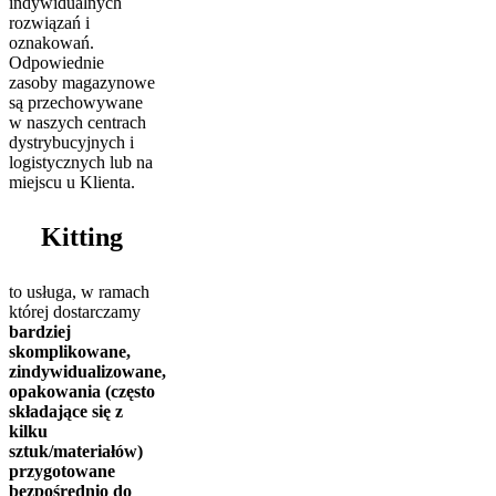
indywidualnych
rozwiązań i
oznakowań.
Odpowiednie
zasoby magazynowe
są przechowywane
w naszych centrach
dystrybucyjnych i
logistycznych lub na
miejscu u Klienta.
Kitting
to usługa, w ramach
której dostarczamy
bardziej
skomplikowane,
zindywidualizowane,
opakowania (często
składające się z
kilku
sztuk/materiałów)
przygotowane
bezpośrednio do