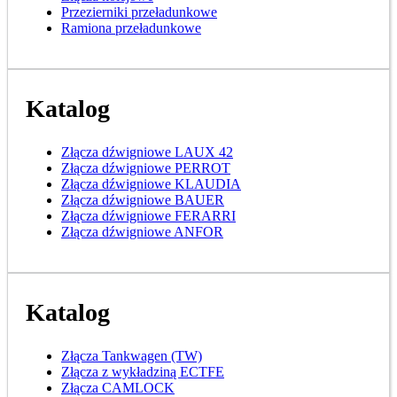
Przezierniki przeładunkowe
Ramiona przeładunkowe
Katalog
Złącza dźwigniowe LAUX 42
Złącza dźwigniowe PERROT
Złącza dźwigniowe KLAUDIA
Złącza dźwigniowe BAUER
Złącza dźwigniowe FERARRI
Złącza dźwigniowe ANFOR
Katalog
Złącza Tankwagen (TW)
Złącza z wykładziną ECTFE
Złącza CAMLOCK