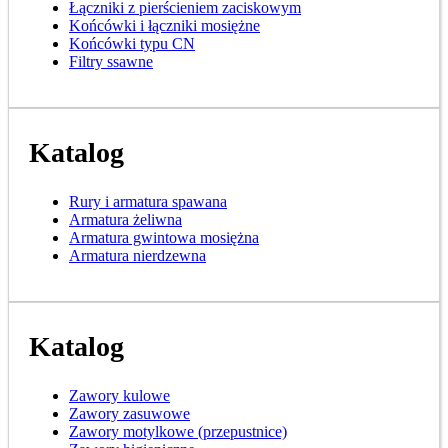
Łączniki z pierścieniem zaciskowym
Końcówki i łączniki mosiężne
Końcówki typu CN
Filtry ssawne
Katalog
Rury i armatura spawana
Armatura żeliwna
Armatura gwintowa mosiężna
Armatura nierdzewna
Katalog
Zawory kulowe
Zawory zasuwowe
Zawory motylkowe (przepustnice)