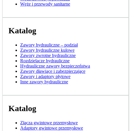
Węże i przewody sanitarne
Katalog
Zawory hydrauliczne – podział
Zawory hydrauliczne kulowe
Zawory zwrotne hydrauliczne
Rozdzielacze hydrauliczne
Hydrauliczne zawory bezpieczeństwa
Zawory dławiące i zabezpieczające
Zawory i adaptory płytowe
Inne zawory hydrauliczne
Katalog
Złącza gwintowe przemysłowe
Adaptory gwintowe przemysłowe