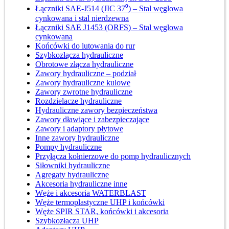
Łączniki SAE-J514 (JIC 37⁰) – Stal węglowa
cynkowana i stal nierdzewna
Łączniki SAE J1453 (ORFS) – Stal węglowa
cynkowana
Końcówki do lutowania do rur
Szybkozłącza hydrauliczne
Obrotowe złącza hydrauliczne
Zawory hydrauliczne – podział
Zawory hydrauliczne kulowe
Zawory zwrotne hydrauliczne
Rozdzielacze hydrauliczne
Hydrauliczne zawory bezpieczeństwa
Zawory dławiące i zabezpieczające
Zawory i adaptory płytowe
Inne zawory hydrauliczne
Pompy hydrauliczne
Przyłącza kołnierzowe do pomp hydraulicznych
Siłowniki hydrauliczne
Agregaty hydrauliczne
Akcesoria hydrauliczne inne
Węże i akcesoria WATERBLAST
Węże termoplastyczne UHP i końcówki
Węże SPIR STAR, końcówki i akcesoria
Szybkozłacza UHP