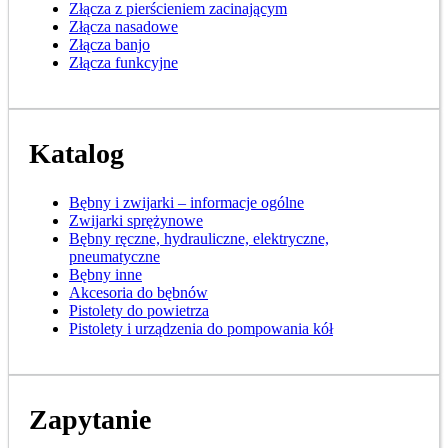
Złącza z pierścieniem zacinającym
Złącza nasadowe
Złącza banjo
Złącza funkcyjne
Katalog
Bębny i zwijarki – informacje ogólne
Zwijarki sprężynowe
Bębny ręczne, hydrauliczne, elektryczne,
pneumatyczne
Bębny inne
Akcesoria do bębnów
Pistolety do powietrza
Pistolety i urządzenia do pompowania kół
Zapytanie