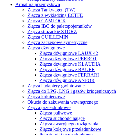
Armatura przemysłowa
Złącza Tankwagen (TW)
Złącza z wykładziną ECTFE
Złącza CAMLOCK
Złącza IBC do paletopojemników
Złącza strażackie STORZ
Złącza GUILLEMIN
Złącza zaczepowe symetryczne
Złącza dźwigniowe
Złącza dźwigniowe LAUX 42
Złącza dźwigniowe PERROT
Złącza dźwigniowe KLAUDIA
Złącza dźwigniowe BAUER
Złącza dźwigniowe FERRARI
Złącza dźwigniowe ANFOR
Złącza i adaptery gwintowane
Złącza do LPG, LNG i gazów kriogenicznych
Złącza kołnierzowe
Okucia do zakuwania wewnętrznego
Złącza przeładunkowe
Złącza paliwowe
Złącza suchoodcinające
Złącza awaryjnego rozłączania
Złącza kolejowe przeładunkowe
Przezierniki przeładunkowe