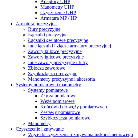
Adaptory UHP
Manometry UHP
Czyszczenie UHP
Armatura MP / HP
Armatura precyzyjna
Rury precyzyjne
Łączniki precyzyjne
Łączniki gwintowe precyzyjne
Inne łączniki i złącza armatury precyzyjnej
Zawory kulowe precyzyjne
Zawory iglicowe precyzyjne
Inne zawory precyzyjne i filtry
Zblocza zaworowe
Szybkozłącza precyzyjne
Manometry precyzyjne i akcesoria
Systemy pomiarowe i manometry
Systemy pomiarowe
Złącza pomiarowe
Węże pomiarowe
Końcówki do węży pomiarowych
Zestawy pomiarowe
Szybkozłącza pomiarowe
Manometry
Czyszczenie i zmywanie
Węże do czyszczenia i zmywania niskociśnieniowego