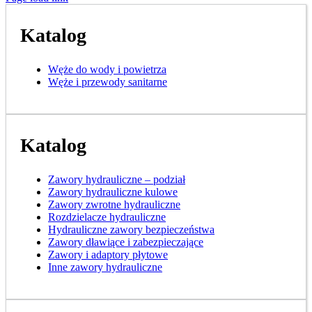
Katalog
Węże do wody i powietrza
Węże i przewody sanitarne
Katalog
Zawory hydrauliczne – podział
Zawory hydrauliczne kulowe
Zawory zwrotne hydrauliczne
Rozdzielacze hydrauliczne
Hydrauliczne zawory bezpieczeństwa
Zawory dławiące i zabezpieczające
Zawory i adaptory płytowe
Inne zawory hydrauliczne