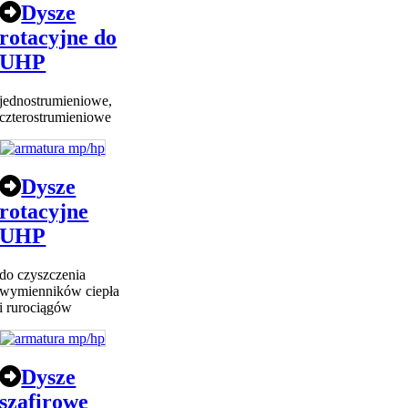
Dysze
rotacyjne do
UHP
jednostrumieniowe,
czterostrumieniowe
Dysze
rotacyjne
UHP
do czyszczenia
wymienników ciepła
i rurociągów
Dysze
szafirowe