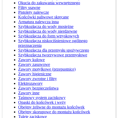
Okucia do zakuwania wewnętrznego
Filtry ssawne
Pistolety nalewcze
Końcówki paliwowe skręcane
Armatura nalewcza inna
Szybkozłącza do wody mosiężne
Szybkozłącza do wody nierdzewne
Szybkozłącza do form wtryskowych
Szybkozłącza niskociśnieniowe ogólnego
przeznaczenia
Szybkozłącza dla przemysłu spożywczego
Szybkozłącza tworzywowe przemysłowe
Zawory kulowe
Zawory zasuwowe
Zawory motylkowe (przepustnice)
Zawory higieniczne
Zawory zwrotne i filtry
Elektrozawory
Zawory bezpieczeństwa
Zawory inne
Taśmowy system zaciskowy
Opaski do końcówek i węży
Obejmy żeliwne do montażu końcówek
Obejmy skorupowe do montażu końcówek
Tuleje zaciskowe