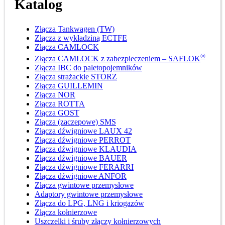
Katalog
Złącza Tankwagen (TW)
Złącza z wykładziną ECTFE
Złącza CAMLOCK
®
Złącza CAMLOCK z zabezpieczeniem – SAFLOK
Złącza IBC do paletopojemników
Złącza strażackie STORZ
Złącza GUILLEMIN
Złącza NOR
Złącza ROTTA
Złącza GOST
Złącza (zaczepowe) SMS
Złącza dźwigniowe LAUX 42
Złącza dźwigniowe PERROT
Złącza dźwigniowe KLAUDIA
Złącza dźwigniowe BAUER
Złącza dźwigniowe FERARRI
Złącza dźwigniowe ANFOR
Złącza gwintowe przemysłowe
Adaptory gwintowe przemysłowe
Złącza do LPG, LNG i kriogazów
Złącza kołnierzowe
Uszczelki i śruby złączy kołnierzowych