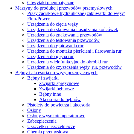
Chwytaki pneumatyczne
Maszyny do produkcji przewodów przemysłowych
Prasy zaciskowe hydrauliczne (zakuwarki do węży)
Finn-Power
Urządzenia do cięcia węży
Urządzenia do skrawania i osadzania końcówek
Urządzenia do znakowania przewodów
Urządzenia do testowania przewodów
Urządzenia do gratowania rur
Urządzenia do montażu pierścieni i flarowania rur
Urządzenia do gięcia rur
Urządzenia wielofunkcyjne do obróbki rur
Urządzenia do czyszczenia węży, rur, przewodów
Bębny i akcesoria do węży przemysłowych
Bębny i zwijarki
Zwijarki sprężynowe
Zwijarki bębnowe
Bębny inne
Akcesoria do bębnów
Pistolety do powietrza i akcesoria
Osłony
Osłony wysokotemperaturowe
Zabezpieczenia
Uszczelki i uszczelniacze
Chemia przemysłowa