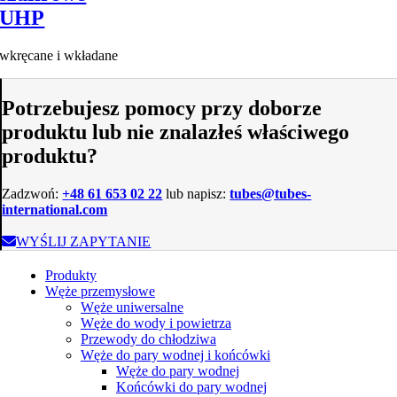
UHP
wkręcane i wkładane
Potrzebujesz pomocy przy doborze
produktu lub nie znalazłeś właściwego
produktu?
Zadzwoń:
+48 61 653 02 22
lub napisz:
tubes@tubes-
international.com
WYŚLIJ ZAPYTANIE
Produkty
Węże przemysłowe
Węże uniwersalne
Węże do wody i powietrza
Przewody do chłodziwa
Węże do pary wodnej i końcówki
Węże do pary wodnej
Końcówki do pary wodnej