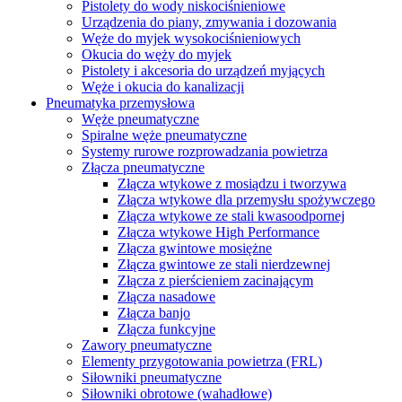
Pistolety do wody niskociśnieniowe
Urządzenia do piany, zmywania i dozowania
Węże do myjek wysokociśnieniowych
Okucia do węży do myjek
Pistolety i akcesoria do urządzeń myjących
Węże i okucia do kanalizacji
Pneumatyka przemysłowa
Węże pneumatyczne
Spiralne węże pneumatyczne
Systemy rurowe rozprowadzania powietrza
Złącza pneumatyczne
Złącza wtykowe z mosiądzu i tworzywa
Złącza wtykowe dla przemysłu spożywczego
Złącza wtykowe ze stali kwasoodpornej
Złącza wtykowe High Performance
Złącza gwintowe mosiężne
Złącza gwintowe ze stali nierdzewnej
Złącza z pierścieniem zacinającym
Złącza nasadowe
Złącza banjo
Złącza funkcyjne
Zawory pneumatyczne
Elementy przygotowania powietrza (FRL)
Siłowniki pneumatyczne
Siłowniki obrotowe (wahadłowe)