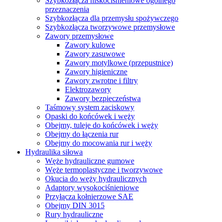
Szybkozłącza niskociśnieniowe ogólnego
przeznaczenia
Szybkozłącza dla przemysłu spożywczego
Szybkozłącza tworzywowe przemysłowe
Zawory przemysłowe
Zawory kulowe
Zawory zasuwowe
Zawory motylkowe (przepustnice)
Zawory higieniczne
Zawory zwrotne i filtry
Elektrozawory
Zawory bezpieczeństwa
Taśmowy system zaciskowy
Opaski do końcówek i węży
Obejmy, tuleje do końcówek i węży
Obejmy do łączenia rur
Obejmy do mocowania rur i węży
Hydraulika siłowa
Węże hydrauliczne gumowe
Węże termoplastyczne i tworzywowe
Okucia do węży hydraulicznych
Adaptory wysokociśnieniowe
Przyłącza kołnierzowe SAE
Obejmy DIN 3015
Rury hydrauliczne