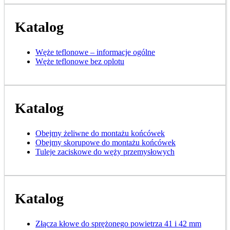
Katalog
Węże teflonowe – informacje ogólne
Węże teflonowe bez oplotu
Katalog
Obejmy żeliwne do montażu końcówek
Obejmy skorupowe do montażu końcówek
Tuleje zaciskowe do węży przemysłowych
Katalog
Złącza kłowe do sprężonego powietrza 41 i 42 mm