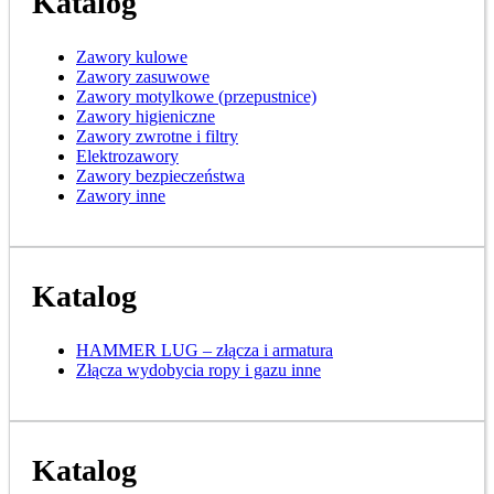
Katalog
Zawory kulowe
Zawory zasuwowe
Zawory motylkowe (przepustnice)
Zawory higieniczne
Zawory zwrotne i filtry
Elektrozawory
Zawory bezpieczeństwa
Zawory inne
Katalog
HAMMER LUG – złącza i armatura
Złącza wydobycia ropy i gazu inne
Katalog