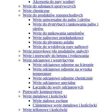
Akcesoria do pary wodnej
Węże do substancji spożywczych
Węże chemiczne
Węże do produktów ropopochodnych
Węże uniwersalne do paliw i olejów
Węże do dystrybucji i tankowania paliw i
olejów
Węże do tankowania samolotów
Węże paliwowe przeładunkowe
Węże do płynnego asfaltu
Węże do wydobycia ropy naftowej
Węże przesyłowe (do produktów stałych)
Węże i przewody do betonu i tynkowania
Węże odciągowe i wentylacyjne
Węże odciągowe odporne na ścieranie
Węże odciągowe odporne na wysoką
temperaturę
Węże odciągowe odporne chemicznie
Węże odciągowe specjalne
Łączniki do węży odciągowych
Przewody kompozytowe
Węże metalowe i końcówki
Węże stalowe zwijane
Ciśnieniowe węże metalowe i końcówki
Węże teflonowe i końcówki