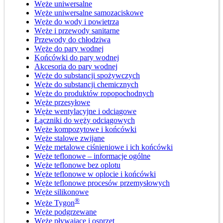
Węże uniwersalne
Węże uniwersalne samozaciskowe
Węże do wody i powietrza
Węże i przewody sanitarne
Przewody do chłodziwa
Węże do pary wodnej
Końcówki do pary wodnej
Akcesoria do pary wodnej
Węże do substancji spożywczych
Węże do substancji chemicznych
Węże do produktów ropopochodnych
Węże przesyłowe
Węże wentylacyjne i odciągowe
Łączniki do węży odciągowych
Węże kompozytowe i końcówki
Węże stalowe zwijane
Węże metalowe ciśnieniowe i ich końcówki
Węże teflonowe – informacje ogólne
Węże teflonowe bez oplotu
Węże teflonowe w oplocie i końcówki
Węże teflonowe procesów przemysłowych
Węże silikonowe
®
Węże Tygon
Węże podgrzewane
Węże pływające i osprzęt