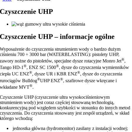
Czyszczenie UHP
Czyszczenie UHP – informacje ogólne
Wyposażenie do czyszczenia strumieniem wody o bardzo dużym
ciśnieniu 700 ÷ 3000 bar (WATERBLASTING): pistolety UHP,
®
zawory nożne do pistoletów, specjalne dysze rotacyjne Monro Jet
,
®
®
Tango HD-1
, ENZ SC 1500
, dysze do czyszczenia wymienników
®
®
ciepła UC ENZ
, dysze UR i KBR ENZ
, dysze do czyszczenia
®
®
rurociągów Bulldog
UHP ENZ
, szafirowe dysze wkręcane i
®
wkładane MVT
.
Czyszczenie UHP (czyszczenie ultra wysokociśnieniowym
strumieniem wody) jest coraz częściej stosowaną technologią,
konkurencyjną pod względem szybkości w stosunku do innych metod
czyszczenia. Do czyszczenia stosowany jest zespół urządzeń, w skład
którego wchodzą:
jednostka główna (hydromonitor) zasilany z instalacji wodnej;