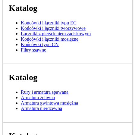
Katalog
Końcówki i łączniki typu EC
Końcówki i łączniki tworzywowe
Łączniki z pierścieniem zaciskowym
Końcówki i łączniki mosiężne
Końcówki typu CN
Filtry ssawne
Katalog
Rury i armatura spawana
Armatura żeliwna
Armatura gwintowa mosiężna
Armatura nierdzewna