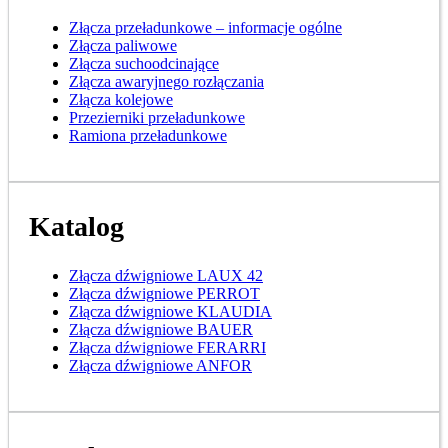
Złącza przeładunkowe – informacje ogólne
Złącza paliwowe
Złącza suchoodcinające
Złącza awaryjnego rozłączania
Złącza kolejowe
Przezierniki przeładunkowe
Ramiona przeładunkowe
Katalog
Złącza dźwigniowe LAUX 42
Złącza dźwigniowe PERROT
Złącza dźwigniowe KLAUDIA
Złącza dźwigniowe BAUER
Złącza dźwigniowe FERARRI
Złącza dźwigniowe ANFOR