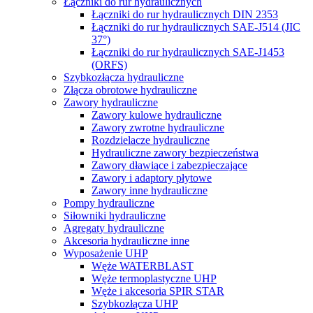
Łączniki do rur hydraulicznych
Łączniki do rur hydraulicznych DIN 2353
Łączniki do rur hydraulicznych SAE-J514 (JIC
37°)
Łączniki do rur hydraulicznych SAE-J1453
(ORFS)
Szybkozłącza hydrauliczne
Złącza obrotowe hydrauliczne
Zawory hydrauliczne
Zawory kulowe hydrauliczne
Zawory zwrotne hydrauliczne
Rozdzielacze hydrauliczne
Hydrauliczne zawory bezpieczeństwa
Zawory dławiące i zabezpieczające
Zawory i adaptory płytowe
Zawory inne hydrauliczne
Pompy hydrauliczne
Siłowniki hydrauliczne
Agregaty hydrauliczne
Akcesoria hydrauliczne inne
Wyposażenie UHP
Węże WATERBLAST
Węże termoplastyczne UHP
Węże i akcesoria SPIR STAR
Szybkozłącza UHP