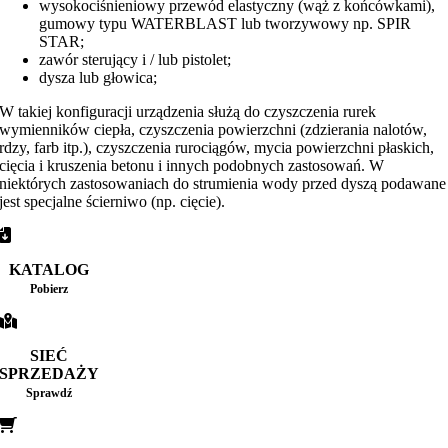
wysokociśnieniowy przewód elastyczny (wąż z końcówkami),
gumowy typu WATERBLAST lub tworzywowy np. SPIR
STAR;
zawór sterujący i / lub pistolet;
dysza lub głowica;
W takiej konfiguracji urządzenia służą do czyszczenia rurek
wymienników ciepła, czyszczenia powierzchni (zdzierania nalotów,
rdzy, farb itp.), czyszczenia rurociągów, mycia powierzchni płaskich,
cięcia i kruszenia betonu i innych podobnych zastosowań. W
niektórych zastosowaniach do strumienia wody przed dyszą podawane
jest specjalne ścierniwo (np. cięcie).
KATALOG
Pobierz
SIEĆ
SPRZEDAŻY
Sprawdź