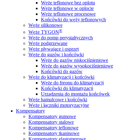
Węże teflonowe bez oplotu
Węże teflonowe w oplocie
Węże teflonowe procesowe
Końcówki do węży teflonowych
Węże silikonowe
®
Węże TYGON
Węże do pomp perystaltycznych
Węże podgrzewane
Węże pływajace i osprzęt
Węże do gazów i końcówki
Węże do gazów niskociśnieniowe
Węże do gazów wysokociśnieniowe
Końcówki do gazów
Węże do klimatyzacji i końcówki
Węże do freonu do klimatyzacji
Końcówki do klimatyzacji
Urządzenia do montażu końcówek
Węże hamulcowe i końcówki
Węże i łączniki motoryzacyjne
Kompensatory
Kompensatory gumowe
Kompensatory stalowe
Kompensatory teflonowe
Kompensatory tkaninowe
Kompensatory elastomerowe