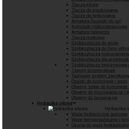
Złącza kłowe
Złącza do piaskowania
Złącza do tynkowania
Armatura (łączniki do rur)
Końcówki niskociśnieniowe
Armatura nalewcza
Złącza rowkowe
Szybkozłącza do wody
Szybkozłącza do form wtry
Szybkozłącza niskociśnien
Szybkozłącza dla przemys
Szybkozłącza tworzywowe
Zawory przemysłowe
Taśmowy system zaciskow
Opaski do końcówek i węży
Obejmy, tuleje do końcówek 
Obejmy do mocowania rur i 
Obejmy do łączenia rur
Hydraulika siłowa
Hydraulika 
Węże hydrauliczne gumowe
Węże termoplastyczne i tw
Okucia do węży hydrauliczn