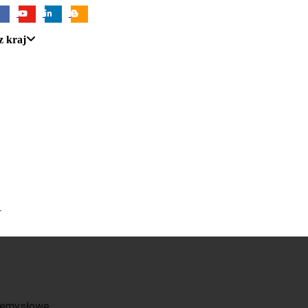
z kraj
U
zemysłowe