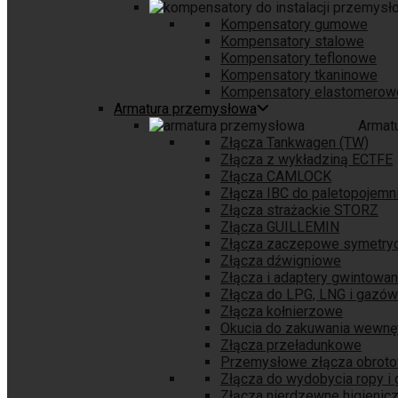
Kompensatory gumowe
Kompensatory stalowe
Kompensatory teflonowe
Kompensatory tkaninowe
Kompensatory elastomerow
Armatura przemysłowa
Armat
Złącza Tankwagen (TW)
Złącza z wykładziną ECTFE
Złącza CAMLOCK
Złącza IBC do paletopojem
Złącza strażackie STORZ
Złącza GUILLEMIN
Złącza zaczepowe symetry
Złącza dźwigniowe
Złącza i adaptery gwintowa
Złącza do LPG, LNG i gazów
Złącza kołnierzowe
Okucia do zakuwania wewnę
Złącza przeładunkowe
Przemysłowe złącza obrot
Złącza do wydobycia ropy i
Złącza nierdzewne higienic