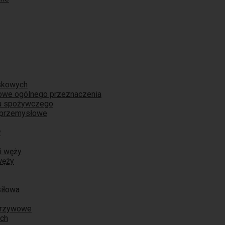
skowych
iowe ogólnego przeznaczenia
łu spożywczego
 przemysłowe
y
i węży
węży
siłowa
orzywowe
ych