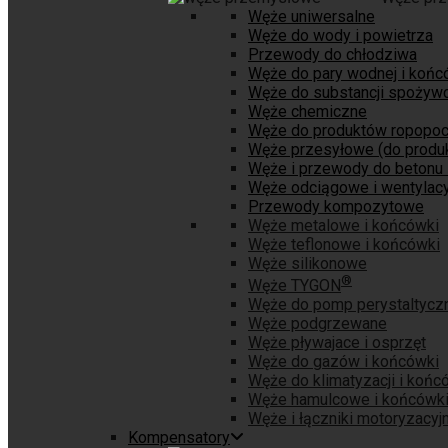
Węże uniwersalne
Węże do wody i powietrza
Przewody do chłodziwa
Węże do pary wodnej i końc
Węże do substancji spożyw
Węże chemiczne
Węże do produktów ropopo
Węże przesyłowe (do produk
Węże i przewody do betonu 
Węże odciągowe i wentylacy
Przewody kompozytowe
Węże metalowe i końcówki
Węże teflonowe i końcówki
Węże silikonowe
®
Węże TYGON
Węże do pomp perystaltycz
Węże podgrzewane
Węże pływajace i osprzęt
Węże do gazów i końcówki
Węże do klimatyzacji i końc
Węże hamulcowe i końcówk
Węże i łączniki motoryzacyj
Kompensatory