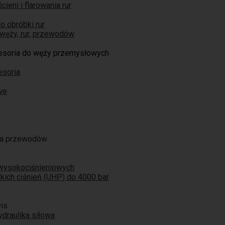
ieni i flarowania rur
o obróbki rur
węży, rur, przewodów
cesoria do węży przemysłowych
esoria
we
ja przewodów
 wysokociśnieniowych
ich ciśnień (UHP) do 4000 bar
is
ydraulika siłowa