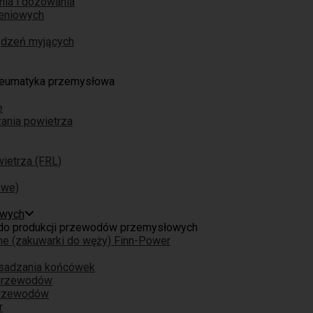
nia i dozowania
eniowych
ządzeń myjących
eumatyka przemysłowa
e
ania powietrza
ietrza (FRL)
owe)
owych
do produkcji przewodów przemysłowych
ne (zakuwarki do węży) Finn-Power
osadzania końcówek
 przewodów
przewodów
r