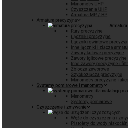
Manometry UHP
Czyszczenie UHP
Armatura MP / HP
Armatura precyzyjna
Armatura
Rury precyzyjne
Łączniki precyzyjne
Łączniki gwintowe precyzyj
Inne łączniki i złącza armatu
Zawory kulowe precyzyjne
Zawory iglicowe precyzyjne
Inne zawory precyzyjne i filt
Zblocza zaworowe
Szybkozłącza precyzyjne
Manometry precyzyjne i akc
Systemy pomiarowe i manometry
Manometry
Systemy pomiarowe
Czyszczenie i zmywanie
Węże do czyszczenia i zmy
Pistolety do wody niskociś