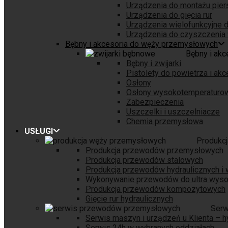
Urządzenia do montażu pierśc
Urządzenia do gięcia rur
Urządzenia wielofunkcyjne d
Urządzenia do czyszczenia 
Bębny i akcesoria do węży przemysłowych
Bębny i ak
Bębny i zwijarki
Pistolety do powietrza i akc
Osłony
Osłony wysokotemperaturo
Zabezpieczenia
Uszczelki i uszczelniacze
Chemia przemysłowa
USŁUGI
Produkc
Produkcja przewodów przemysłowych
Produkcja przewodów stalowych
Produkcja przewodów hydraulicznych i
Wykonywanie przewodów do ultra wysok
Produkcja przewodów kompozytowych
Gięcie rur hydraulicznych
Serw
Serwis maszyn i urządzeń u Klienta – h
Serwis 24h w wybranych oddziałach