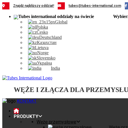
Przejdź
Znajdź najbliższy oddział!
tubes@tubes-international.com
do
zawartości
Wybier
Global
Polska
Česko
Deutschland
Казахстан
Lietuva
Norge
Slovensko
Україна
India
WĘŻE I ZŁĄCZA DLA PRZEMYSŁ
KONTAKT
PRODUKTY
Węże przemysłowe
Węże pr