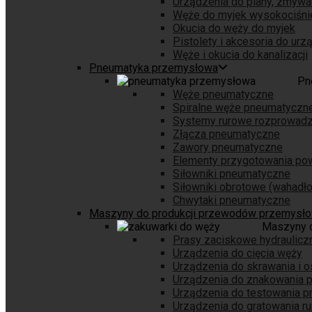
Urządzenia do piany, zmywa
Węże do myjek wysokociśni
Okucia do węży do myjek
Pistolety i akcesoria do ur
Węże i okucia do kanalizacji
Pneumatyka przemysłowa
Pn
Węże pneumatyczne
Spiralne węże pneumatyczn
Systemy rurowe rozprowadz
Złącza pneumatyczne
Zawory pneumatyczne
Elementy przygotowania pow
Siłowniki pneumatyczne
Siłowniki obrotowe (wahadł
Chwytaki pneumatyczne
Maszyny do produkcji przewodów przemysł
Maszyny 
Prasy zaciskowe hydraulicz
Urządzenia do cięcia węży
Urządzenia do skrawania i 
Urządzenia do znakowania
Urządzenia do testowania 
Urządzenia do gratowania ru