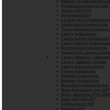
Adaptory wysokociśnieniow
Przyłącza kołnierzowe SAE
Obejmy DIN 3015
Rury hydrauliczne
Łączniki do rur hydrauliczny
Szybkozłącza hydrauliczne
Złącza obrotowe hydraulicz
Zawory hydrauliczne
Zawory kulowe hydrauliczne
Zawory zwrotne hydrauliczn
Rozdzielacze hydrauliczne
Hydrauliczne zawory bezpi
Zawory dławiące i zabezpie
Zawory i adaptory płytowe
Zawory inne hydrauliczne
Pompy hydrauliczne
Siłowniki hydrauliczne
Agregaty hydrauliczne
Akcesoria hydrauliczne inne
Węże termoplastyczne UHP
Węże i akcesoria SPIR STA
Węże WATERBLAST
Szybkozłącza UHP
Adaptory UHP