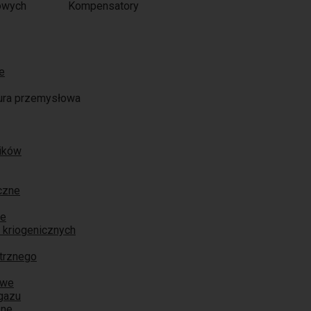
Kompensatory
e
ura przemysłowa
ników
czne
ne
 kriogenicznych
trznego
owe
 gazu
zne