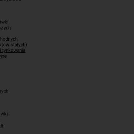
ówki
czych
chodnych
tów stałych)
i tynkowania
jne
nych
ówki
i
ne