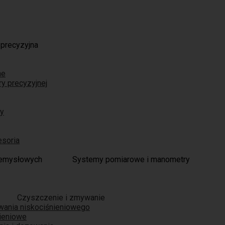
 precyzyjna
ne
ry precyzyjnej
ry
esoria
Systemy pomiarowe i manometry
Czyszczenie i zmywanie
wania niskociśnieniowego
nieniowe