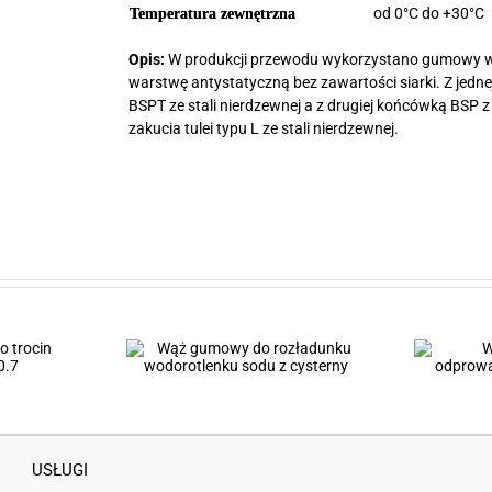
od 0°C do +30°C
Temperatura zewnętrzna
Opis:
W produkcji przewodu wykorzystano gumowy wą
warstwę antystatyczną bez zawartości siarki. Z je
BSPT ze stali nierdzewnej a z drugiej końcówką BSP
zakucia tulei typu L ze stali nierdzewnej.
Wąż teflonowy do
do rozładunku
odprowadzania skroplin pary
sodu z cysterny
wodnej
USŁUGI