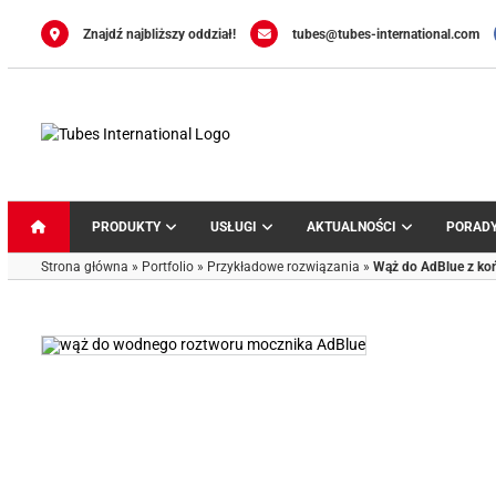
Przejdź
do
Znajdź najbliższy oddział!
tubes@tubes-international.com
zawartości
PRODUKTY
USŁUGI
AKTUALNOŚCI
PORAD
Strona główna
»
Portfolio
»
Przykładowe rozwiązania
»
Wąż do AdBlue z k