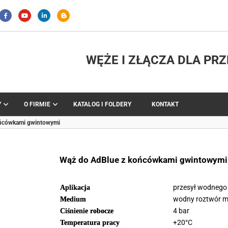
WĘŻE I ZŁĄCZA DLA PR
Y
O FIRMIE
KATALOG I FOLDERY
KONTAKT
ońcówkami gwintowymi
Wąż do AdBlue z końcówkami gwintowymi
przesył wodnego
Aplikacja
wodny roztwór m
Medium
4 bar
Ciśnienie robocze
+20°C
Temperatura pracy