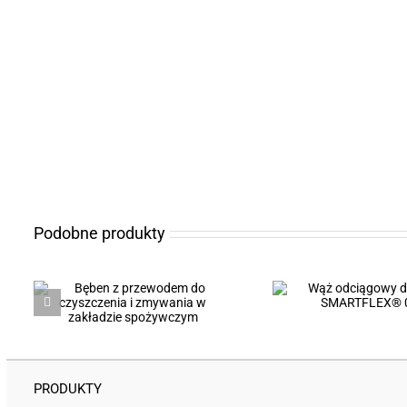
Podobne produkty
Wąż odciągowy do trocin
Wąż gumowy 
w
SMARTFLEX® 0.7
wodorotlenku 
PRODUKTY