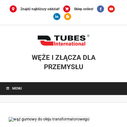
Przejdź
do
Znajdź najbliższy oddział!
Sklep online!
zawartości
WĘŻE I ZŁĄCZA DLA
PRZEMYSŁU
MENU