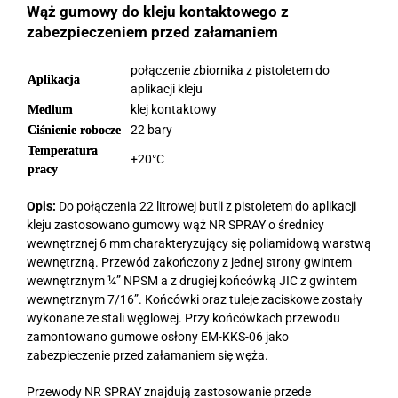
Wąż gumowy do kleju kontaktowego z
zabezpieczeniem przed załamaniem
połączenie zbiornika z pistoletem do
Aplikacja
aplikacji kleju
klej kontaktowy
Medium
22 bary
Ciśnienie robocze
Temperatura
+20°C
pracy
Opis:
Do połączenia 22 litrowej butli z pistoletem do aplikacji
kleju zastosowano gumowy wąż NR SPRAY o średnicy
wewnętrznej 6 mm charakteryzujący się poliamidową warstwą
wewnętrzną. Przewód zakończony z jednej strony gwintem
wewnętrznym ¼” NPSM a z drugiej końcówką JIC z gwintem
wewnętrznym 7/16”. Końcówki oraz tuleje zaciskowe zostały
wykonane ze stali węglowej. Przy końcówkach przewodu
zamontowano gumowe osłony EM-KKS-06 jako
zabezpieczenie przed załamaniem się węża.
Przewody NR SPRAY znajdują zastosowanie przede