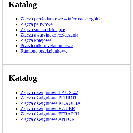
Katalog
Złącza przeładunkowe – informacje ogólne
Złącza paliwowe
Złącza suchoodcinające
Złącza awaryjnego rozłączania
Złącza kolejowe
Przezierniki przeładunkowe
Ramiona przeładunkowe
Katalog
Złącza dźwigniowe LAUX 42
Złącza dźwigniowe PERROT
Złącza dźwigniowe KLAUDIA
Złącza dźwigniowe BAUER
Złącza dźwigniowe FERARRI
Złącza dźwigniowe ANFOR