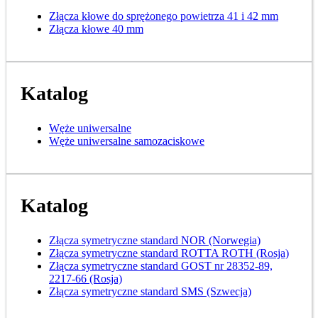
Złącza kłowe do sprężonego powietrza 41 i 42 mm
Złącza kłowe 40 mm
Katalog
Węże uniwersalne
Węże uniwersalne samozaciskowe
Katalog
Złącza symetryczne standard NOR (Norwegia)
Złącza symetryczne standard ROTTA ROTH (Rosja)
Złącza symetryczne standard GOST nr 28352-89,
2217-66 (Rosja)
Złącza symetryczne standard SMS (Szwecja)