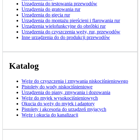
Urządzenia do testowania przewodów
Urządzenia do gratowania rur
Urządzenia do gięcia rur
Urządzenia do montażu pierścieni i flarowania rur
Urządzenia wielofunkcyjne do obróbki rur
Urządzenia do czyszczenia węży, rur, przewodów
Inne urządzenia do do produkcji przewodów
Katalog
Węże do czyszczenia i zmywania niskociśnieniowego
Pistolety do wody niskociśnieniowe
Urządzenia do piany, zmywania i dozowania
Węże do myjek wysokociśnieniowych
Okucia do węży do myjek i adaptory
Pistolety i akcesoria do urządzeń myjących
Węże i okucia do kanalizacji