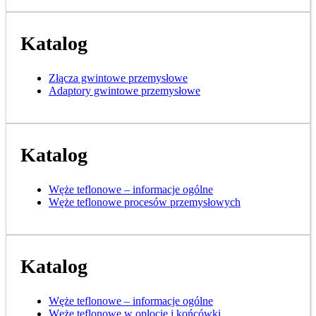
Katalog
Złącza gwintowe przemysłowe
Adaptory gwintowe przemysłowe
Katalog
Węże teflonowe – informacje ogólne
Węże teflonowe procesów przemysłowych
Katalog
Węże teflonowe – informacje ogólne
Węże teflonowe w oplocie i końcówki