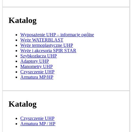
Katalog
Wyposażenie UHP – informacje ogólne
Węże WATERBLAST
Węże termoplastyczne UHP
Węże i akcesoria SPIR STAR
Szybkozłacza UHP
Adaptory UHP
Manometry UHP
Czyszczenie UHP
Armatura MP/HP
Katalog
Czyszczenie UHP
Armatura MP / HP