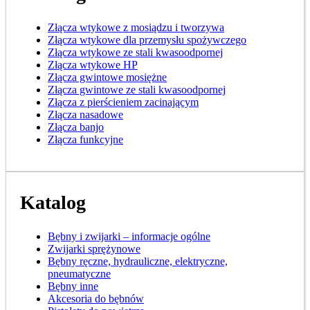
Złącza wtykowe z mosiądzu i tworzywa
Złącza wtykowe dla przemysłu spożywczego
Złącza wtykowe ze stali kwasoodpornej
Złącza wtykowe HP
Złącza gwintowe mosiężne
Złącza gwintowe ze stali kwasoodpornej
Złącza z pierścieniem zacinającym
Złącza nasadowe
Złącza banjo
Złącza funkcyjne
Katalog
Bębny i zwijarki – informacje ogólne
Zwijarki sprężynowe
Bębny ręczne, hydrauliczne, elektryczne,
pneumatyczne
Bębny inne
Akcesoria do bębnów