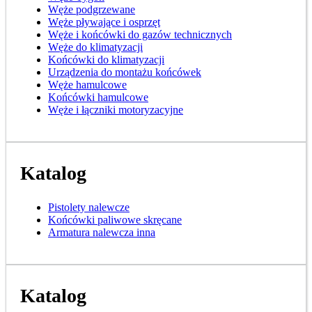
Węże podgrzewane
Węże pływające i osprzęt
Węże i końcówki do gazów technicznych
Węże do klimatyzacji
Końcówki do klimatyzacji
Urządzenia do montażu końcówek
Węże hamulcowe
Końcówki hamulcowe
Węże i łączniki motoryzacyjne
Katalog
Pistolety nalewcze
Końcówki paliwowe skręcane
Armatura nalewcza inna
Katalog