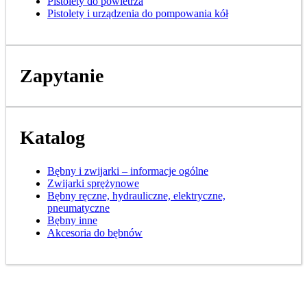
Pistolety do powietrza
Pistolety i urządzenia do pompowania kół
Zapytanie
Katalog
Bębny i zwijarki – informacje ogólne
Zwijarki sprężynowe
Bębny ręczne, hydrauliczne, elektryczne,
pneumatyczne
Bębny inne
Akcesoria do bębnów