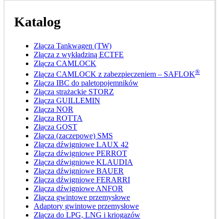
Katalog
Złącza Tankwagen (TW)
Złącza z wykładziną ECTFE
Złącza CAMLOCK
®
Złącza CAMLOCK z zabezpieczeniem – SAFLOK
Złącza IBC do paletopojemników
Złącza strażackie STORZ
Złącza GUILLEMIN
Złącza NOR
Złącza ROTTA
Złącza GOST
Złącza (zaczepowe) SMS
Złącza dźwigniowe LAUX 42
Złącza dźwigniowe PERROT
Złącza dźwigniowe KLAUDIA
Złącza dźwigniowe BAUER
Złącza dźwigniowe FERARRI
Złącza dźwigniowe ANFOR
Złącza gwintowe przemysłowe
Adaptory gwintowe przemysłowe
Złącza do LPG, LNG i kriogazów