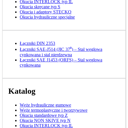
Okucia INTERLOCK typ IL
Okucia skręcane typ S
Okucia i adaptory STECKO
Okucia hydrauliczne specjalne
Łączniki DIN 2353
Łączniki SAE-J514 (JIC 37⁰) – Stal węglowa
cynkowana i stal nierdzewna
Łączniki SAE J1453 (ORFS) – Stal węglowa
cynkowana
Katalog
Węże hydrauliczne gumowe
Węże termoplastyczne i tworzywowe
Okucia standardowe typ Z
Okucia NON SKIVE typ N
Okucia INTERLOCK typ IL