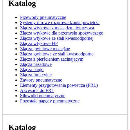
Katalog
Przewody pneumatyczne
Systemy rurowe rozprowadzania powietrza
Złącza wtykowe z mosiądzu i tworzywa
Złącza wtykowe dla przemysłu spożywczego
Złącza wtykowe ze stali kwasoodpornej
Złącza wtykowe HP
Złącza gwintowe mosiężne
Złącza gwintowe ze stali kwasoodpornej
Złącza z pierścieniem zacinającym
Złącza nasadowe
Złącza banjo
Złącza funkcyjne
Zawory pneumatyczne
Elementy przygotowania powietrza (FRL)
Akcesoria do FRL
Siłowniki pneumatyczne
Pozostałe napędy pneumatyczne
Katalog