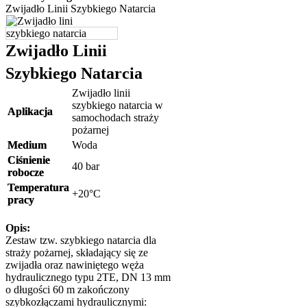
Zwijadło Linii Szybkiego Natarcia
Zwijadło Linii
Szybkiego Natarcia
Zwijadło linii
szybkiego natarcia w
Aplikacja
samochodach straży
pożarnej
Medium
Woda
Ciśnienie
40 bar
robocze
Temperatura
+20°C
pracy
Opis:
Zestaw tzw. szybkiego natarcia dla
straży pożarnej, składający się ze
zwijadła oraz nawiniętego węża
hydraulicznego typu 2TE, DN 13 mm
o długości 60 m zakończony
szybkozłączami hydraulicznymi: