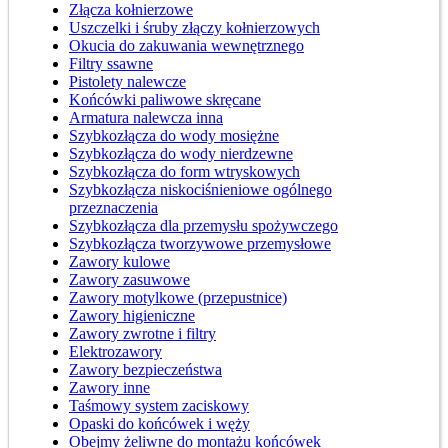
Złącza kołnierzowe
Uszczelki i śruby złączy kołnierzowych
Okucia do zakuwania wewnętrznego
Filtry ssawne
Pistolety nalewcze
Końcówki paliwowe skręcane
Armatura nalewcza inna
Szybkozłącza do wody mosiężne
Szybkozłącza do wody nierdzewne
Szybkozłącza do form wtryskowych
Szybkozłącza niskociśnieniowe ogólnego
przeznaczenia
Szybkozłącza dla przemysłu spożywczego
Szybkozłącza tworzywowe przemysłowe
Zawory kulowe
Zawory zasuwowe
Zawory motylkowe (przepustnice)
Zawory higieniczne
Zawory zwrotne i filtry
Elektrozawory
Zawory bezpieczeństwa
Zawory inne
Taśmowy system zaciskowy
Opaski do końcówek i węży
Obejmy żeliwne do montażu końcówek