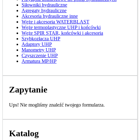
Siłowniki hydrauliczne
Agregaty hydrauliczne
Akcesoria hydrauliczne inne
Węże i akcesoria WATERBLAST
Węże termoplastyczne UHP i końcówki
Węże SPIR STAR, końcówki i akcesoria
Szybkozłacza UHP
Adaptory UHP
Manometry UHP
Czyszczenie UHP
Armatura MP/HP
Zapytanie
Ups! Nie mogliśmy znaleźć twojego formularza.
Katalog