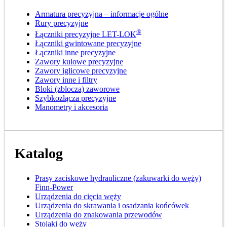
Armatura precyzyjna – informacje ogólne
Rury precyzyjne
®
Łączniki precyzyjne LET-LOK
Łączniki gwintowane precyzyjne
Łączniki inne precyzyjne
Zawory kulowe precyzyjne
Zawory iglicowe precyzyjne
Zawory inne i filtry
Bloki (zblocza) zaworowe
Szybkozłącza precyzyjne
Manometry i akcesoria
Katalog
Prasy zaciskowe hydrauliczne (zakuwarki do węży)
Finn-Power
Urządzenia do cięcia węży
Urządzenia do skrawania i osadzania końcówek
Urządzenia do znakowania przewodów
Stojaki do węży