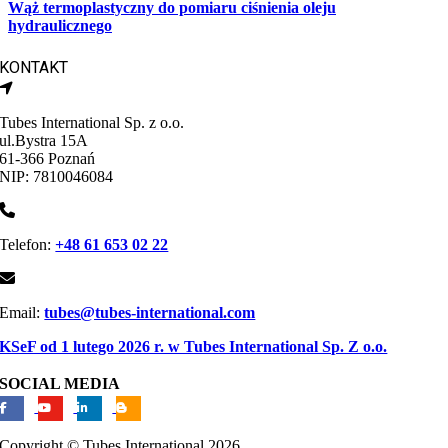
Wąż termoplastyczny do pomiaru ciśnienia oleju
hydraulicznego
KONTAKT
Tubes International Sp. z o.o.
ul.Bystra 15A
61-366 Poznań
NIP: 7810046084
Telefon:
+48 61 653 02 22
Email:
tubes@tubes-international.com
KSeF od 1 lutego 2026 r. w Tubes International Sp. Z o.o.
SOCIAL MEDIA
Copyright © Tubes International
2026