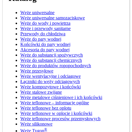
Węże uniwersalne
Węże uniwersalne samozaciskowe
Węże do wody i powietrza
Węże i przewody sanitarne
Przewody do chłodziwa
Węże do pary wodnej
Końcówki do pary wodnej
Akcesoria do pary wodnej
Węże do substancji spożywczych
Węże do substancji chemicznych
Węże do produktów ropopochodnych
Węże przesyłowe
Węże wentylacyjne i odciągowe
Łączniki do węży odciągowych
Węże kompozytowe i końcówki
Węże stalowe zwijane
Węże metalowe ciśnieniowe i ich końcówki
Węże teflonowe – informacje ogólne
Węże teflonowe bez oplotu
Węże teflonowe w oplocie i końcówki
Węże teflonowe procesów przemysłowych
Węże silikonowe
®
Węże Tygon