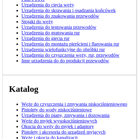
Urządzenia do cięcia węży
Urządzenia do skrawania i osadzania końcówek
Urządzenia do znakowania przewodów
Stojaki do węży
Urządzenia do testowania przewodów
Urządzenia do gratowania rur
Urządzenia do gięcia rur
Urządzenia do montażu pierścieni i flarowania rur
Urządzenia wielofunkcyjne do obróbki rur
Urządzenia do czyszczenia węży, rur, przewodów
Inne urządzenia do do produkcji przewodów
Katalog
Węże do czyszczenia i zmywania niskociśnieniowego
Pistolety do wody niskociśnieniowe
Urządzenia do piany, zmywania i dozowania
Węże do myjek wysokociśnieniowych
Okucia do węży do myjek i adaptory
Pistolety i akcesoria do urządzeń myjących
Węże i okucia do kanalizacji