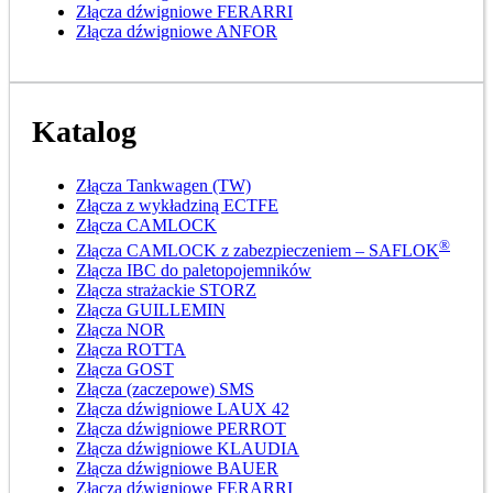
Złącza dźwigniowe FERARRI
Złącza dźwigniowe ANFOR
Katalog
Złącza Tankwagen (TW)
Złącza z wykładziną ECTFE
Złącza CAMLOCK
®
Złącza CAMLOCK z zabezpieczeniem – SAFLOK
Złącza IBC do paletopojemników
Złącza strażackie STORZ
Złącza GUILLEMIN
Złącza NOR
Złącza ROTTA
Złącza GOST
Złącza (zaczepowe) SMS
Złącza dźwigniowe LAUX 42
Złącza dźwigniowe PERROT
Złącza dźwigniowe KLAUDIA
Złącza dźwigniowe BAUER
Złącza dźwigniowe FERARRI