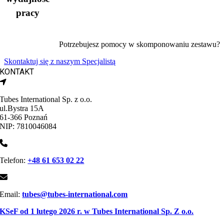
pracy
Potrzebujesz pomocy w skomponowaniu zestawu?
Skontaktuj się z naszym Specjalistą
KONTAKT
Tubes International Sp. z o.o.
ul.Bystra 15A
61-366 Poznań
NIP: 7810046084
Telefon:
+48 61 653 02 22
Email:
tubes@tubes-international.com
KSeF od 1 lutego 2026 r. w Tubes International Sp. Z o.o.