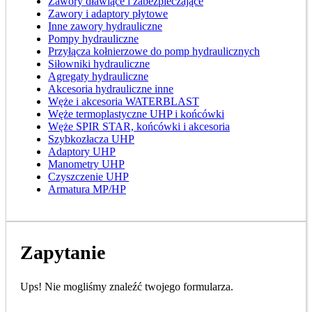
Zawory dławiące i zabezpieczające
Zawory i adaptory płytowe
Inne zawory hydrauliczne
Pompy hydrauliczne
Przyłącza kołnierzowe do pomp hydraulicznych
Siłowniki hydrauliczne
Agregaty hydrauliczne
Akcesoria hydrauliczne inne
Węże i akcesoria WATERBLAST
Węże termoplastyczne UHP i końcówki
Węże SPIR STAR, końcówki i akcesoria
Szybkozłacza UHP
Adaptory UHP
Manometry UHP
Czyszczenie UHP
Armatura MP/HP
Zapytanie
Ups! Nie mogliśmy znaleźć twojego formularza.