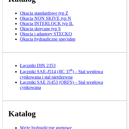
Okucia standardowe typ Z
Okucia NON SKIVE typ N
Okucia INTERLOCK typ IL
Okucia skręcane typ S
Okucia i adaptory STECKO
Okucia hydrauliczne specjalne
Łączniki DIN 2353
Łączniki SAE-J514 (JIC 37⁰) – Stal węglowa
cynkowana i stal nierdzewna
Łączniki SAE J1453 (ORFS) – Stal węglowa
cynkowana
Katalog
Węże hydrauliczne gumowe