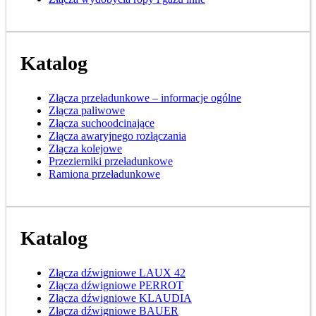
Katalog
Złącza przeładunkowe – informacje ogólne
Złącza paliwowe
Złącza suchoodcinające
Złącza awaryjnego rozłączania
Złącza kolejowe
Przezierniki przeładunkowe
Ramiona przeładunkowe
Katalog
Złącza dźwigniowe LAUX 42
Złącza dźwigniowe PERROT
Złącza dźwigniowe KLAUDIA
Złącza dźwigniowe BAUER