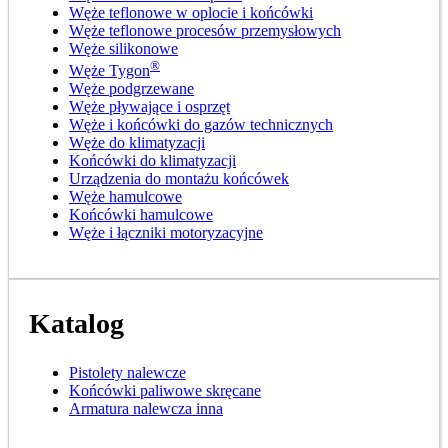
Węże teflonowe w oplocie i końcówki
Węże teflonowe procesów przemysłowych
Węże silikonowe
®
Węże Tygon
Węże podgrzewane
Węże pływające i osprzęt
Węże i końcówki do gazów technicznych
Węże do klimatyzacji
Końcówki do klimatyzacji
Urządzenia do montażu końcówek
Węże hamulcowe
Końcówki hamulcowe
Węże i łączniki motoryzacyjne
Katalog
Pistolety nalewcze
Końcówki paliwowe skręcane
Armatura nalewcza inna