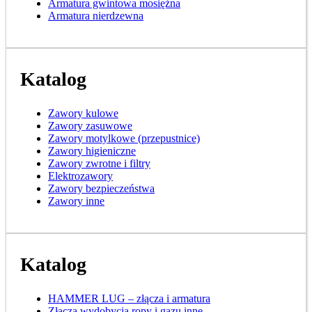
Armatura gwintowa mosiężna
Armatura nierdzewna
Katalog
Zawory kulowe
Zawory zasuwowe
Zawory motylkowe (przepustnice)
Zawory higieniczne
Zawory zwrotne i filtry
Elektrozawory
Zawory bezpieczeństwa
Zawory inne
Katalog
HAMMER LUG – złącza i armatura
Złącza wydobycia ropy i gazu inne