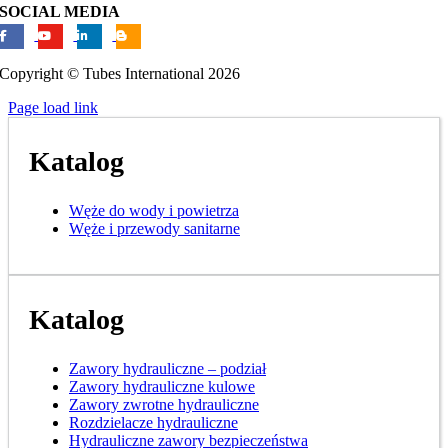
SOCIAL MEDIA
Copyright © Tubes International
2026
Page load link
Katalog
Węże do wody i powietrza
Węże i przewody sanitarne
Katalog
Zawory hydrauliczne – podział
Zawory hydrauliczne kulowe
Zawory zwrotne hydrauliczne
Rozdzielacze hydrauliczne
Hydrauliczne zawory bezpieczeństwa