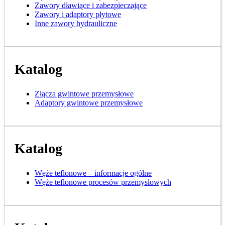
Zawory dławiące i zabezpieczające
Zawory i adaptory płytowe
Inne zawory hydrauliczne
Katalog
Złącza gwintowe przemysłowe
Adaptory gwintowe przemysłowe
Katalog
Węże teflonowe – informacje ogólne
Węże teflonowe procesów przemysłowych