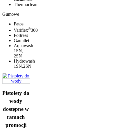
Thermoclean
Gumowe
Patos
®
Variflex
300
Fortress
Gauntlet
Aquawash
1SN,
2SN
Hydrowash
1SN,2SN
Pistolety do
wody
dostępne w
ramach
promocji