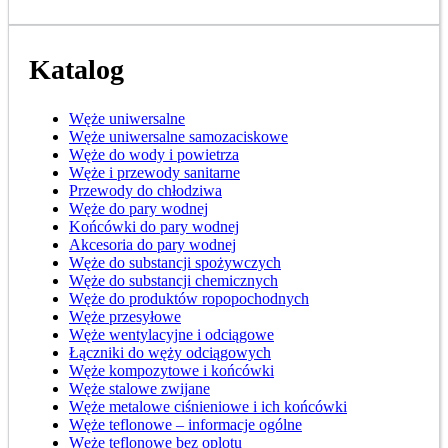
Katalog
Węże uniwersalne
Węże uniwersalne samozaciskowe
Węże do wody i powietrza
Węże i przewody sanitarne
Przewody do chłodziwa
Węże do pary wodnej
Końcówki do pary wodnej
Akcesoria do pary wodnej
Węże do substancji spożywczych
Węże do substancji chemicznych
Węże do produktów ropopochodnych
Węże przesyłowe
Węże wentylacyjne i odciągowe
Łączniki do węży odciągowych
Węże kompozytowe i końcówki
Węże stalowe zwijane
Węże metalowe ciśnieniowe i ich końcówki
Węże teflonowe – informacje ogólne
Węże teflonowe bez oplotu