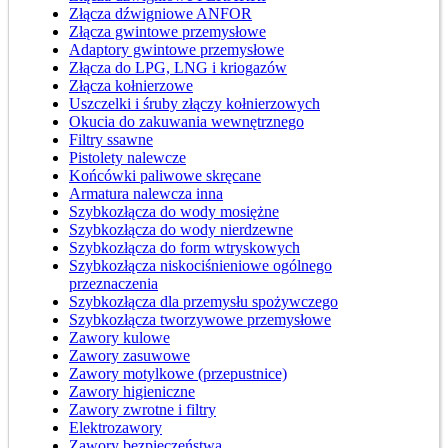
Złącza dźwigniowe ANFOR
Złącza gwintowe przemysłowe
Adaptory gwintowe przemysłowe
Złącza do LPG, LNG i kriogazów
Złącza kołnierzowe
Uszczelki i śruby złączy kołnierzowych
Okucia do zakuwania wewnętrznego
Filtry ssawne
Pistolety nalewcze
Końcówki paliwowe skręcane
Armatura nalewcza inna
Szybkozłącza do wody mosiężne
Szybkozłącza do wody nierdzewne
Szybkozłącza do form wtryskowych
Szybkozłącza niskociśnieniowe ogólnego
przeznaczenia
Szybkozłącza dla przemysłu spożywczego
Szybkozłącza tworzywowe przemysłowe
Zawory kulowe
Zawory zasuwowe
Zawory motylkowe (przepustnice)
Zawory higieniczne
Zawory zwrotne i filtry
Elektrozawory
Zawory bezpieczeństwa