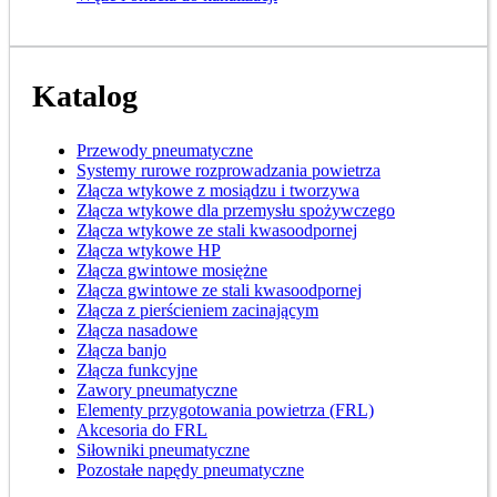
Katalog
Przewody pneumatyczne
Systemy rurowe rozprowadzania powietrza
Złącza wtykowe z mosiądzu i tworzywa
Złącza wtykowe dla przemysłu spożywczego
Złącza wtykowe ze stali kwasoodpornej
Złącza wtykowe HP
Złącza gwintowe mosiężne
Złącza gwintowe ze stali kwasoodpornej
Złącza z pierścieniem zacinającym
Złącza nasadowe
Złącza banjo
Złącza funkcyjne
Zawory pneumatyczne
Elementy przygotowania powietrza (FRL)
Akcesoria do FRL
Siłowniki pneumatyczne
Pozostałe napędy pneumatyczne