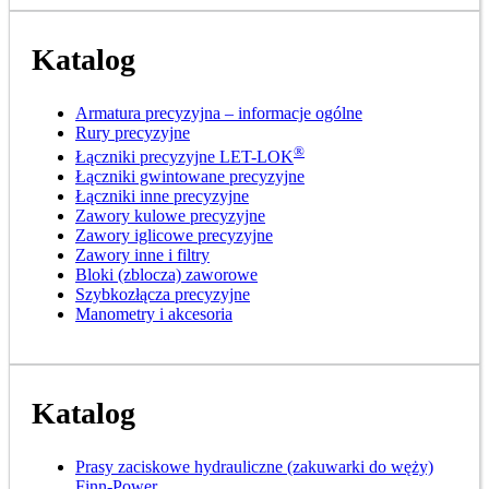
Katalog
Armatura precyzyjna – informacje ogólne
Rury precyzyjne
®
Łączniki precyzyjne LET-LOK
Łączniki gwintowane precyzyjne
Łączniki inne precyzyjne
Zawory kulowe precyzyjne
Zawory iglicowe precyzyjne
Zawory inne i filtry
Bloki (zblocza) zaworowe
Szybkozłącza precyzyjne
Manometry i akcesoria
Katalog
Prasy zaciskowe hydrauliczne (zakuwarki do węży)
Finn-Power