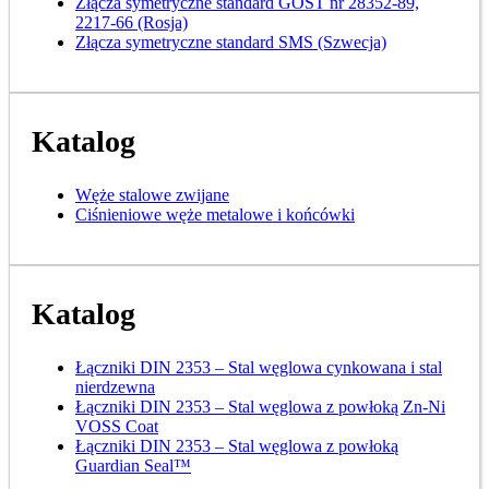
Złącza symetryczne standard GOST nr 28352-89,
2217-66 (Rosja)
Złącza symetryczne standard SMS (Szwecja)
Katalog
Węże stalowe zwijane
Ciśnieniowe węże metalowe i końcówki
Katalog
Łączniki DIN 2353 – Stal węglowa cynkowana i stal
nierdzewna
Łączniki DIN 2353 – Stal węglowa z powłoką Zn-Ni
VOSS Coat
Łączniki DIN 2353 – Stal węglowa z powłoką
Guardian Seal™