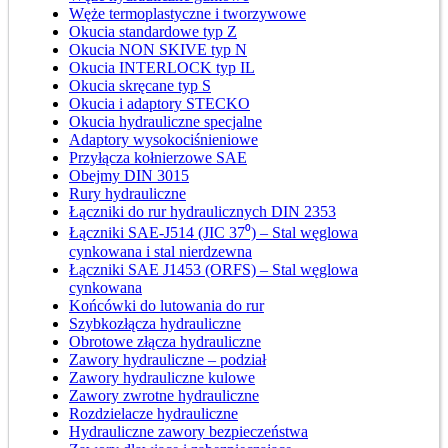
Węże termoplastyczne i tworzywowe
Okucia standardowe typ Z
Okucia NON SKIVE typ N
Okucia INTERLOCK typ IL
Okucia skręcane typ S
Okucia i adaptory STECKO
Okucia hydrauliczne specjalne
Adaptory wysokociśnieniowe
Przyłącza kołnierzowe SAE
Obejmy DIN 3015
Rury hydrauliczne
Łączniki do rur hydraulicznych DIN 2353
Łączniki SAE-J514 (JIC 37⁰) – Stal węglowa
cynkowana i stal nierdzewna
Łączniki SAE J1453 (ORFS) – Stal węglowa
cynkowana
Końcówki do lutowania do rur
Szybkozłącza hydrauliczne
Obrotowe złącza hydrauliczne
Zawory hydrauliczne – podział
Zawory hydrauliczne kulowe
Zawory zwrotne hydrauliczne
Rozdzielacze hydrauliczne
Hydrauliczne zawory bezpieczeństwa