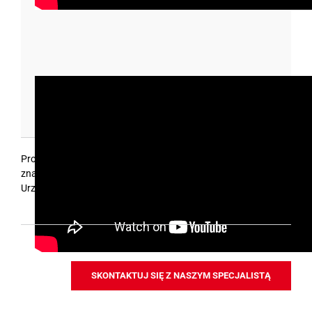
Produkty wykorzystane w filmie instruktażowym można
znaleźć w grupie
Hydraulika siłowa
(Wysokie ciśnienia) oraz
Urządzenia
.
Zapraszamy do współpracy!
SKONTAKTUJ SIĘ Z NASZYM SPECJALISTĄ