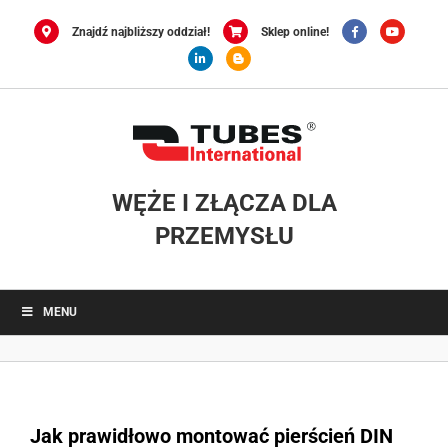
Przejdź
do
Znajdź najbliższy oddział!
Sklep online!
zawartości
WĘŻE I ZŁĄCZA DLA
PRZEMYSŁU
MENU
Jak prawidłowo montować pierścień DIN