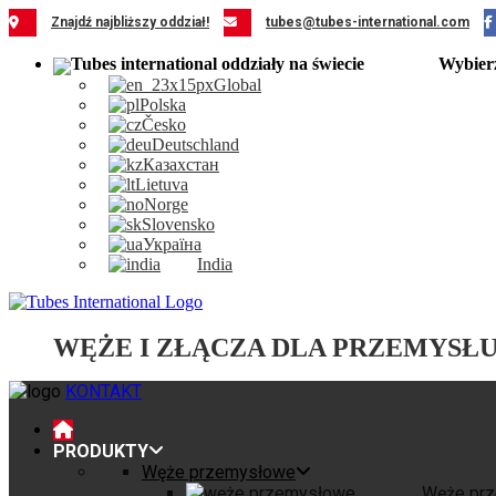
Przejdź
Znajdź najbliższy oddział!
tubes@tubes-international.com
do
zawartości
Wybier
Global
Polska
Česko
Deutschland
Казахстан
Lietuva
Norge
Slovensko
Україна
India
WĘŻE I ZŁĄCZA DLA PRZEMYSŁ
KONTAKT
PRODUKTY
Węże przemysłowe
Węże pr