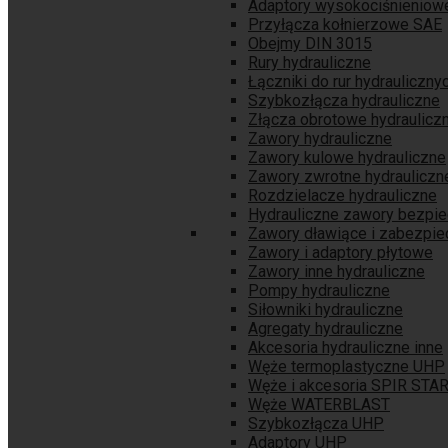
Adaptory wysokociśnieniow
Przyłącza kołnierzowe SAE
Obejmy DIN 3015
Rury hydrauliczne
Łączniki do rur hydrauliczny
Szybkozłącza hydrauliczne
Złącza obrotowe hydraulicz
Zawory hydrauliczne
Zawory kulowe hydrauliczne
Zawory zwrotne hydrauliczn
Rozdzielacze hydrauliczne
Hydrauliczne zawory bezpi
Zawory dławiące i zabezpie
Zawory i adaptory płytowe
Zawory inne hydrauliczne
Pompy hydrauliczne
Siłowniki hydrauliczne
Agregaty hydrauliczne
Akcesoria hydrauliczne inne
Węże termoplastyczne UHP
Węże i akcesoria SPIR STA
Węże WATERBLAST
Szybkozłącza UHP
Adaptory UHP