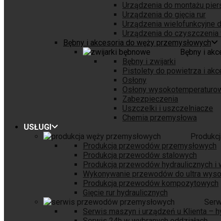
Urządzenia do montażu pierśc
Urządzenia do gięcia rur
Urządzenia wielofunkcyjne d
Urządzenia do czyszczenia 
Bębny i akcesoria do węży przemysłowych
Bębny i ak
Bębny i zwijarki
Pistolety do powietrza i akc
Osłony
Osłony wysokotemperaturo
Zabezpieczenia
Uszczelki i uszczelniacze
Chemia przemysłowa
USŁUGI
Produkc
Produkcja przewodów przemysłowych
Produkcja przewodów stalowych
Produkcja przewodów hydraulicznych i
Wykonywanie przewodów do ultra wysok
Produkcja przewodów kompozytowych
Gięcie rur hydraulicznych
Serw
Serwis maszyn i urządzeń u Klienta – h
Serwis 24h w wybranych oddziałach