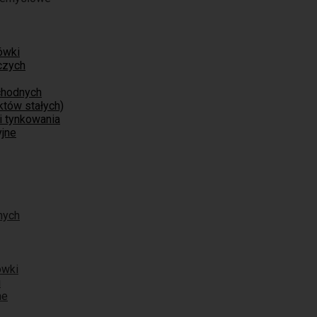
ówki
czych
chodnych
tów stałych)
i tynkowania
jne
nych
ówki
i
ne