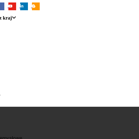
z kraj
U
zemysłowe