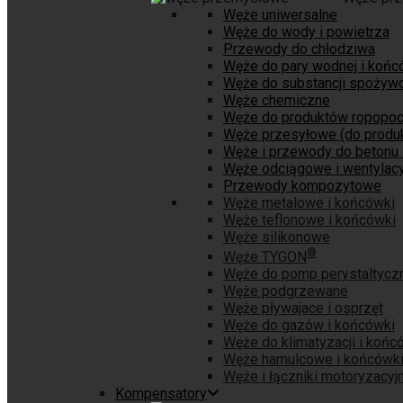
Węże uniwersalne
Węże do wody i powietrza
Przewody do chłodziwa
Węże do pary wodnej i końc
Węże do substancji spożyw
Węże chemiczne
Węże do produktów ropopo
Węże przesyłowe (do produk
Węże i przewody do betonu 
Węże odciągowe i wentylacy
Przewody kompozytowe
Węże metalowe i końcówki
Węże teflonowe i końcówki
Węże silikonowe
®
Węże TYGON
Węże do pomp perystaltycz
Węże podgrzewane
Węże pływajace i osprzęt
Węże do gazów i końcówki
Węże do klimatyzacji i końc
Węże hamulcowe i końcówk
Węże i łączniki motoryzacyj
Kompensatory