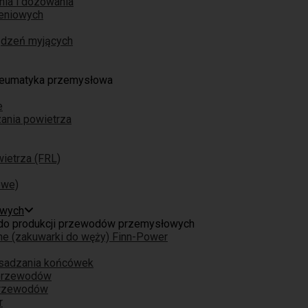
nia i dozowania
eniowych
ządzeń myjących
eumatyka przemysłowa
e
ania powietrza
ietrza (FRL)
owe)
owych
do produkcji przewodów przemysłowych
ne (zakuwarki do węży) Finn-Power
osadzania końcówek
 przewodów
przewodów
r