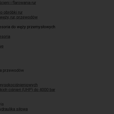
ieni i flarowania rur
o obróbki rur
węży, rur, przewodów
cesoria do węży przemysłowych
esoria
we
ja przewodów
 wysokociśnieniowych
ich ciśnień (UHP) do 4000 bar
is
ydraulika siłowa