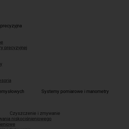
 precyzyjna
ne
ry precyzyjnej
ry
esoria
Systemy pomiarowe i manometry
Czyszczenie i zmywanie
wania niskociśnieniowego
nieniowe