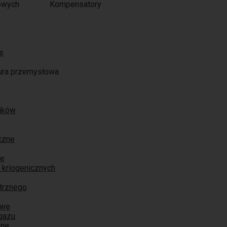
Kompensatory
e
ura przemysłowa
ników
czne
ne
 kriogenicznych
trznego
owe
 gazu
zne