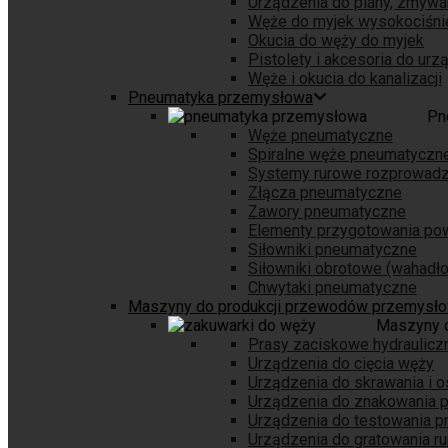
Urządzenia do piany, zmywa
Węże do myjek wysokociśni
Okucia do węży do myjek
Pistolety i akcesoria do ur
Węże i okucia do kanalizacji
Pneumatyka przemysłowa
Pn
Węże pneumatyczne
Spiralne węże pneumatyczn
Systemy rurowe rozprowadz
Złącza pneumatyczne
Zawory pneumatyczne
Elementy przygotowania pow
Siłowniki pneumatyczne
Siłowniki obrotowe (wahadł
Chwytaki pneumatyczne
Maszyny do produkcji przewodów przemysł
Maszyny 
Prasy zaciskowe hydraulicz
Urządzenia do cięcia węży
Urządzenia do skrawania i 
Urządzenia do znakowania
Urządzenia do testowania 
Urządzenia do gratowania ru