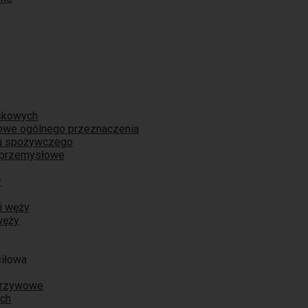
skowych
iowe ogólnego przeznaczenia
łu spożywczego
 przemysłowe
y
i węży
węży
siłowa
orzywowe
ych