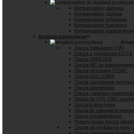
Kompensatory gumowe
Kompensatory stalowe
Kompensatory teflonowe
Kompensatory tkaninowe
Kompensatory elastomerow
Armatura przemysłowa
Armat
Złącza Tankwagen (TW)
Złącza z wykładziną ECTFE
Złącza CAMLOCK
Złącza IBC do paletopojem
Złącza strażackie STORZ
Złącza GUILLEMIN
Złącza zaczepowe symetry
Złącza dźwigniowe
Złącza i adaptery gwintowa
Złącza do LPG, LNG i gazów
Złącza kołnierzowe
Okucia do zakuwania wewnę
Złącza przeładunkowe
Przemysłowe złącza obrot
Złącza do wydobycia ropy i
Złącza nierdzewne higienic