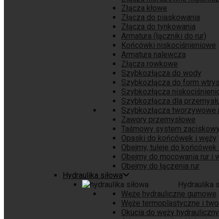
Złącza kłowe
Złącza do piaskowania
Złącza do tynkowania
Armatura (łączniki do rur)
Końcówki niskociśnieniowe
Armatura nalewcza
Złącza rowkowe
Szybkozłącza do wody
Szybkozłącza do form wtry
Szybkozłącza niskociśnien
Szybkozłącza dla przemys
Szybkozłącza tworzywowe
Zawory przemysłowe
Taśmowy system zaciskow
Opaski do końcówek i węży
Obejmy, tuleje do końcówek 
Obejmy do mocowania rur i 
Obejmy do łączenia rur
Hydraulika siłowa
Hydraulika 
Węże hydrauliczne gumowe
Węże termoplastyczne i tw
Okucia do węży hydrauliczn