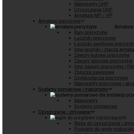
Manometry UHP
Czyszczenie UHP
Armatura MP / HP
Armatura precyzyjna
Armatura
Rury precyzyjne
Łączniki precyzyjne
Łączniki gwintowe precyzyj
Inne łączniki i złącza armatu
Zawory kulowe precyzyjne
Zawory iglicowe precyzyjne
Inne zawory precyzyjne i filt
Zblocza zaworowe
Szybkozłącza precyzyjne
Manometry precyzyjne i akc
Systemy pomiarowe i manometry
Manometry
Systemy pomiarowe
Czyszczenie i zmywanie
Węże do czyszczenia i zmy
Pistolety do wody niskociś