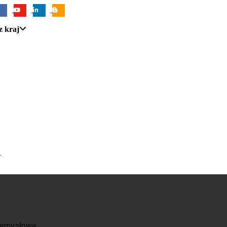
z kraj
U
zemysłowe