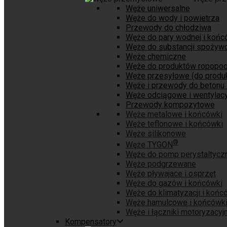
Węże uniwersalne
Węże do wody i powietrza
Przewody do chłodziwa
Węże do pary wodnej i końc
Węże do substancji spożyw
Węże chemiczne
Węże do produktów ropopo
Węże przesyłowe (do produk
Węże i przewody do betonu 
Węże odciągowe i wentylacy
Przewody kompozytowe
Węże metalowe i końcówki
Węże teflonowe i końcówki
Węże silikonowe
®
Węże TYGON
Węże do pomp perystaltycz
Węże podgrzewane
Węże pływajace i osprzęt
Węże do gazów i końcówki
Węże do klimatyzacji i końc
Węże hamulcowe i końcówk
Węże i łączniki motoryzacyj
Kompensatory