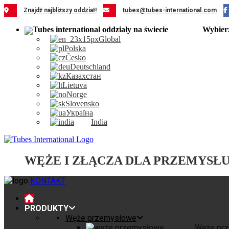
Przejdź
Znajdź najbliższy oddział!
tubes@tubes-international.com
do
zawartości
Wybier
Global
Polska
Česko
Deutschland
Казахстан
Lietuva
Norge
Slovensko
Україна
India
WĘŻE I ZŁĄCZA DLA PRZEMYSŁ
KONTAKT
PRODUKTY
Węże przemysłowe
Węże pr