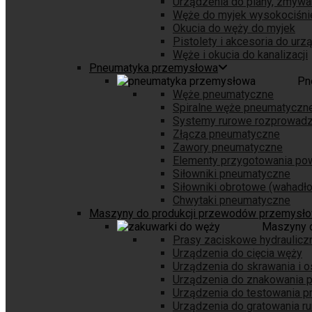
Urządzenia do piany, zmywa
Węże do myjek wysokociśni
Okucia do węży do myjek
Pistolety i akcesoria do ur
Węże i okucia do kanalizacji
Pneumatyka przemysłowa
Pn
Węże pneumatyczne
Spiralne węże pneumatyczn
Systemy rurowe rozprowadz
Złącza pneumatyczne
Zawory pneumatyczne
Elementy przygotowania pow
Siłowniki pneumatyczne
Siłowniki obrotowe (wahadł
Chwytaki pneumatyczne
Maszyny do produkcji przewodów przemysł
Maszyny 
Prasy zaciskowe hydraulicz
Urządzenia do cięcia węży
Urządzenia do skrawania i 
Urządzenia do znakowania
Urządzenia do testowania 
Urządzenia do gratowania ru