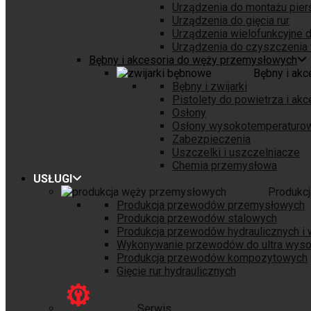
Urządzenia do montażu pierśc
Urządzenia do gięcia rur
Urządzenia wielofunkcyjne d
Urządzenia do czyszczenia 
Bębny i akcesoria do węży przemysłowych
Bębny i ak
Bębny i zwijarki
Pistolety do powietrza i akc
Osłony
Osłony wysokotemperaturo
Zabezpieczenia
Uszczelki i uszczelniacze
Chemia przemysłowa
USŁUGI
Produkc
Produkcja przewodów przemysłowych
Produkcja przewodów stalowych
Produkcja przewodów hydraulicznych i
Wykonywanie przewodów do ultra wysok
Produkcja przewodów kompozytowych
Gięcie rur hydraulicznych
Serwis