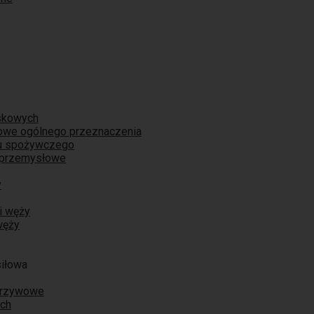
skowych
iowe ogólnego przeznaczenia
łu spożywczego
 przemysłowe
y
i węży
węży
siłowa
orzywowe
ych