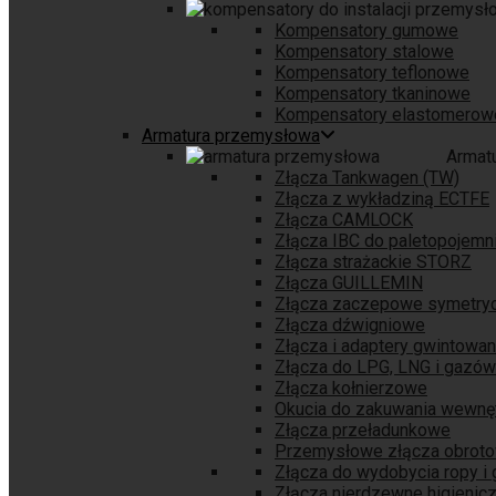
Kompensatory gumowe
Kompensatory stalowe
Kompensatory teflonowe
Kompensatory tkaninowe
Kompensatory elastomerow
Armatura przemysłowa
Armat
Złącza Tankwagen (TW)
Złącza z wykładziną ECTFE
Złącza CAMLOCK
Złącza IBC do paletopojem
Złącza strażackie STORZ
Złącza GUILLEMIN
Złącza zaczepowe symetry
Złącza dźwigniowe
Złącza i adaptery gwintowa
Złącza do LPG, LNG i gazów
Złącza kołnierzowe
Okucia do zakuwania wewnę
Złącza przeładunkowe
Przemysłowe złącza obrot
Złącza do wydobycia ropy i
Złącza nierdzewne higienic