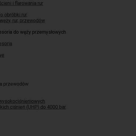
ieni i flarowania rur
o obróbki rur
węży, rur, przewodów
cesoria do węży przemysłowych
esoria
we
ja przewodów
 wysokociśnieniowych
ich ciśnień (UHP) do 4000 bar