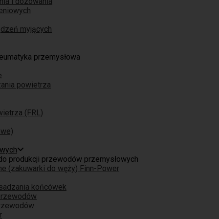
nia i dozowania
eniowych
ządzeń myjących
eumatyka przemysłowa
e
ania powietrza
ietrza (FRL)
owe)
owych
do produkcji przewodów przemysłowych
ne (zakuwarki do węży) Finn-Power
osadzania końcówek
 przewodów
przewodów
r