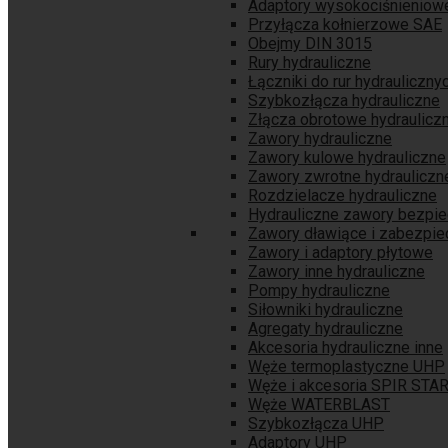
Adaptory wysokociśnieniow
Przyłącza kołnierzowe SAE
Obejmy DIN 3015
Rury hydrauliczne
Łączniki do rur hydrauliczny
Szybkozłącza hydrauliczne
Złącza obrotowe hydraulicz
Zawory hydrauliczne
Zawory kulowe hydrauliczne
Zawory zwrotne hydrauliczn
Rozdzielacze hydrauliczne
Hydrauliczne zawory bezpi
Zawory dławiące i zabezpie
Zawory i adaptory płytowe
Zawory inne hydrauliczne
Pompy hydrauliczne
Siłowniki hydrauliczne
Agregaty hydrauliczne
Akcesoria hydrauliczne inne
Węże termoplastyczne UHP
Węże i akcesoria SPIR STA
Węże WATERBLAST
Szybkozłącza UHP
Adaptory UHP