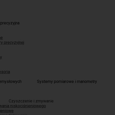
 precyzyjna
ne
ry precyzyjnej
ry
esoria
Systemy pomiarowe i manometry
Czyszczenie i zmywanie
wania niskociśnieniowego
nieniowe