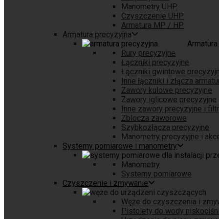
Manometry UHP
Czyszczenie UHP
Armatura MP / HP
Armatura precyzyjna
Armatura
Rury precyzyjne
Łączniki precyzyjne
Łączniki gwintowe precyzyj
Inne łączniki i złącza armatu
Zawory kulowe precyzyjne
Zawory iglicowe precyzyjne
Inne zawory precyzyjne i filt
Zblocza zaworowe
Szybkozłącza precyzyjne
Manometry precyzyjne i akc
Systemy pomiarowe i manometry
Manometry
Systemy pomiarowe
Czyszczenie i zmywanie
Węże do czyszczenia i zmy
Pistolety do wody niskociś