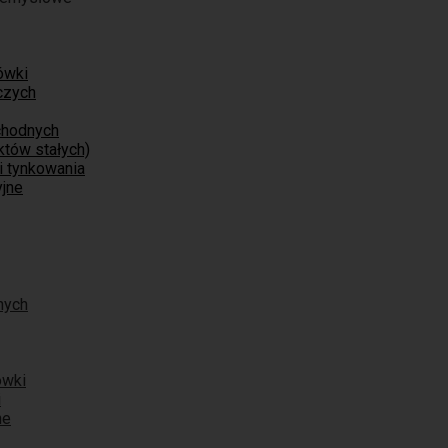
ówki
czych
chodnych
tów stałych)
i tynkowania
jne
nych
ówki
i
ne