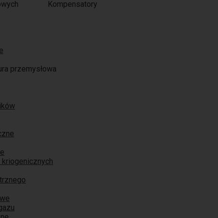
Kompensatory
e
ura przemysłowa
ników
czne
ne
 kriogenicznych
trznego
owe
 gazu
zne