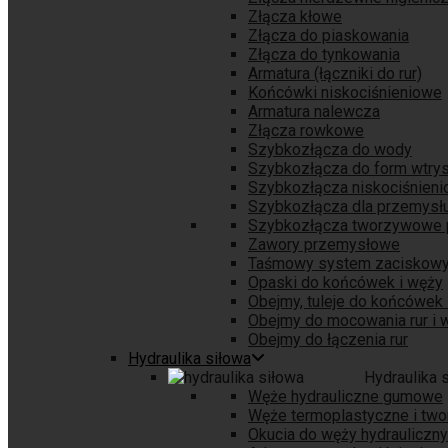
Złącza kłowe
Złącza do piaskowania
Złącza do tynkowania
Armatura (łączniki do rur)
Końcówki niskociśnieniowe
Armatura nalewcza
Złącza rowkowe
Szybkozłącza do wody
Szybkozłącza do form wtry
Szybkozłącza niskociśnien
Szybkozłącza dla przemys
Szybkozłącza tworzywowe
Zawory przemysłowe
Taśmowy system zaciskow
Opaski do końcówek i węży
Obejmy, tuleje do końcówek 
Obejmy do mocowania rur i 
Obejmy do łączenia rur
Hydraulika siłowa
Hydraulika 
Węże hydrauliczne gumowe
Węże termoplastyczne i tw
Okucia do węży hydrauliczn