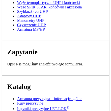
Węże termoplastyczne UHP i końcówki
Węże SPIR STAR, końcówki i akcesoria
Szybkozłacza UHP
Adaptory UHP
Manometry UHP
Czyszczenie UHP
Armatura MP/HP
Zapytanie
Ups! Nie mogliśmy znaleźć twojego formularza.
Katalog
Armatura precyzyjna – informacje ogólne
Rury precyzyjne
®
Łączniki precyzyjne LET-LOK