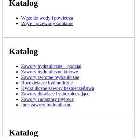
Katalog
Węże do wody i powietrza
Węże i przewody sanitarne
Katalog
Zawory hydrauliczne – podział
Zawory hydrauliczne kulowe
Zawory zwrotne hydrauliczne
Rozdzielacze hydrauliczne
Hydrauliczne zawory bezpieczeństwa
Zawory dławiące i zabezpieczające
Zawory i adaptory płytowe
Inne zawory hydrauliczne
Katalog