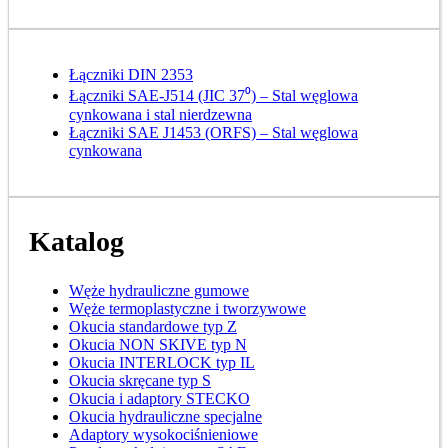
Łączniki DIN 2353
Łączniki SAE-J514 (JIC 37⁰) – Stal węglowa
cynkowana i stal nierdzewna
Łączniki SAE J1453 (ORFS) – Stal węglowa
cynkowana
Katalog
Węże hydrauliczne gumowe
Węże termoplastyczne i tworzywowe
Okucia standardowe typ Z
Okucia NON SKIVE typ N
Okucia INTERLOCK typ IL
Okucia skręcane typ S
Okucia i adaptory STECKO
Okucia hydrauliczne specjalne
Adaptory wysokociśnieniowe