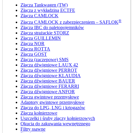
Złącza Tankwagen (TW)
Złącza z wykładziną ECTFE
Złącza CAMLOCK
®
Złącza CAMLOCK z zabezpieczeniem – SAFLOK
Złącza IBC do paletopojemników
Złącza strażackie STORZ
Złącza GUILLEMIN
Złącza NOR
Złącza ROTTA
Złącza GOST
Złącza (zaczepowe) SMS
Złącza dźwigniowe LAUX 42
Złącza dźwigniowe PERROT
Złącza dźwigniowe KLAUDIA
Złącza dźwigniowe BAUER
Złącza dźwigniowe FERARRI
Złącza dźwigniowe ANFOR
Złącza gwintowe przemysłowe
Adaptory gwintowe przemysłowe
Złącza do LPG, LNG i kriogazów
Złącza kołnierzowe
Uszczelki i śruby złączy kołnierzowych
Okucia do zakuwania wewnętrznego
Filtry ssawne