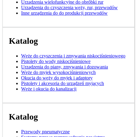
Urządzenia wielofunkcyjne do obróbki rur
Urządzenia do czyszczenia węży, rur, przewodów
Inne urządzenia do do produkcji przewodów
Katalog
Węże do czyszczenia i zmywania niskociśnieniowego
Pistolety do wody niskociśnieniowe
Urządzenia do piany, zmywania i dozowania
Węże do myjek wysokociśnieniowych
Okucia do węży do myjek i adaptory
Pistolety i akcesoria do urządzeń myjących
Węże i okucia do kanalizacji
Katalog
Przewody pneumatyczne