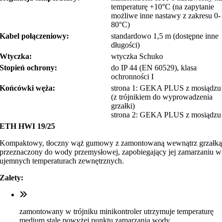
temperaturę +10°C (na zapytanie
możliwe inne nastawy z zakresu 0-
80°C)
Kabel połączeniowy:
standardowo 1,5 m (dostępne inne
długości)
Wtyczka:
wtyczka Schuko
Stopień ochrony:
do IP 44 (EN 60529), klasa
ochronności I
Końcówki węża:
strona 1: GEKA PLUS z mosiądzu
(z trójnikiem do wyprowadzenia
grzałki)
strona 2: GEKA PLUS z mosiądzu
ETH HWI 19/25
Kompaktowy, tłoczny wąż gumowy z zamontowaną wewnątrz grzałk
przeznaczony do wody przemysłowej, zapobiegający jej zamarzaniu w
ujemnych temperaturach zewnętrznych.
Zalety:
zamontowany w trójniku minikontroler utrzymuje temperaturę
medium stale powyżej punktu zamarzania wody