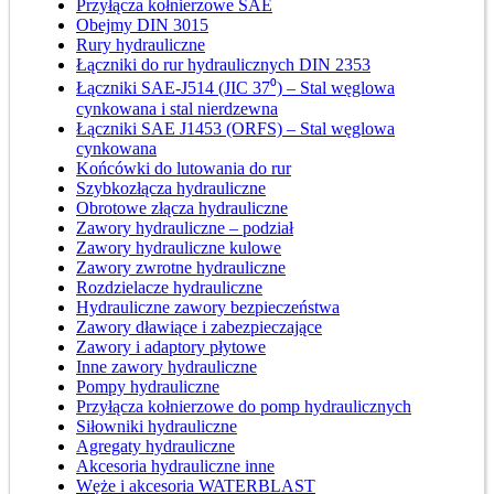
Przyłącza kołnierzowe SAE
Obejmy DIN 3015
Rury hydrauliczne
Łączniki do rur hydraulicznych DIN 2353
Łączniki SAE-J514 (JIC 37⁰) – Stal węglowa
cynkowana i stal nierdzewna
Łączniki SAE J1453 (ORFS) – Stal węglowa
cynkowana
Końcówki do lutowania do rur
Szybkozłącza hydrauliczne
Obrotowe złącza hydrauliczne
Zawory hydrauliczne – podział
Zawory hydrauliczne kulowe
Zawory zwrotne hydrauliczne
Rozdzielacze hydrauliczne
Hydrauliczne zawory bezpieczeństwa
Zawory dławiące i zabezpieczające
Zawory i adaptory płytowe
Inne zawory hydrauliczne
Pompy hydrauliczne
Przyłącza kołnierzowe do pomp hydraulicznych
Siłowniki hydrauliczne
Agregaty hydrauliczne
Akcesoria hydrauliczne inne
Węże i akcesoria WATERBLAST