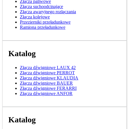
Złącza paliwowe
Złącza suchoodcinające
Złącza awaryjnego rozłączania
Złącza kolejowe
Przezierniki przeładunkowe
Ramiona przeładunkowe
Katalog
Złącza dźwigniowe LAUX 42
Złącza dźwigniowe PERROT
Złącza dźwigniowe KLAUDIA
Złącza dźwigniowe BAUER
Złącza dźwigniowe FERARRI
Złącza dźwigniowe ANFOR
Katalog