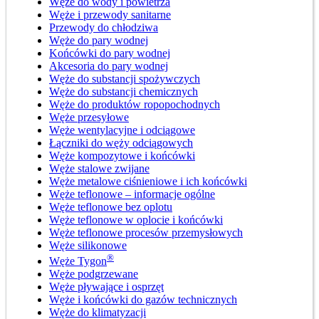
Węże do wody i powietrza
Węże i przewody sanitarne
Przewody do chłodziwa
Węże do pary wodnej
Końcówki do pary wodnej
Akcesoria do pary wodnej
Węże do substancji spożywczych
Węże do substancji chemicznych
Węże do produktów ropopochodnych
Węże przesyłowe
Węże wentylacyjne i odciągowe
Łączniki do węży odciągowych
Węże kompozytowe i końcówki
Węże stalowe zwijane
Węże metalowe ciśnieniowe i ich końcówki
Węże teflonowe – informacje ogólne
Węże teflonowe bez oplotu
Węże teflonowe w oplocie i końcówki
Węże teflonowe procesów przemysłowych
Węże silikonowe
®
Węże Tygon
Węże podgrzewane
Węże pływające i osprzęt
Węże i końcówki do gazów technicznych
Węże do klimatyzacji