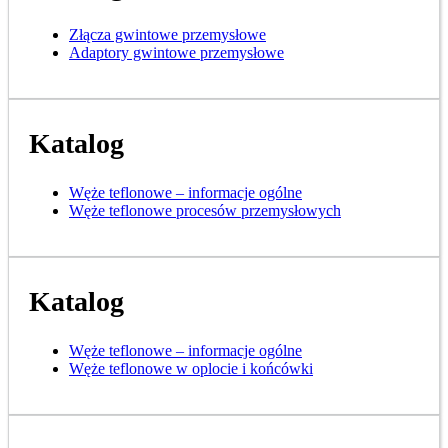
Złącza gwintowe przemysłowe
Adaptory gwintowe przemysłowe
Katalog
Węże teflonowe – informacje ogólne
Węże teflonowe procesów przemysłowych
Katalog
Węże teflonowe – informacje ogólne
Węże teflonowe w oplocie i końcówki