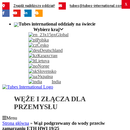
Przejdź
X
X
X
X
X
X
X
X
X
X
X
X
X
X
X
X
X
X
X
X
X
X
X
X
X
X
X
X
X
X
X
X
X
X
X
X
X
X
X
X
X
X
Znajdź najbliższy oddział!
tubes@tubes-international.com
do
zawartości
Wybierz kraj
Global
Polska
Česko
Deutschland
Казахстан
Lietuva
Norge
Slovensko
Україна
India
WĘŻE I ZŁĄCZA DLA
PRZEMYSŁU
Menu
Strona główna
»
Wąż podgrzewany do wody przeciw
zamarzaniu ETH HWI 19/25