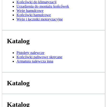
Końcówki do klimatyzacji
Urządzenia do montażu końcówek
Węże hamulcowe
Końcówki hamulcowe
Węże i łączniki motoryzacyjne
Katalog
Pistolety nalewcze
Końcówki paliwowe skręcane
Armatura nalewcza inna
Katalog
Katalog