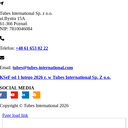
Tubes International Sp. z o.o.
ul.Bystra 15A
61-366 Poznań
NIP: 7810046084
Telefon:
+48 61 653 02 22
Email:
tubes@tubes-international.com
KSeF od 1 lutego 2026 r. w Tubes International Sp. Z o.o.
SOCIAL MEDIA
Copyright © Tubes International
2026
Page load link