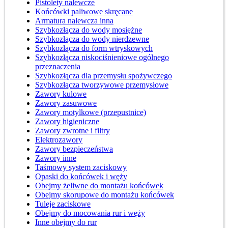
Pistolety nalewcze
Końcówki paliwowe skręcane
Armatura nalewcza inna
Szybkozłącza do wody mosiężne
Szybkozłącza do wody nierdzewne
Szybkozłącza do form wtryskowych
Szybkozłącza niskociśnieniowe ogólnego
przeznaczenia
Szybkozłącza dla przemysłu spożywczego
Szybkozłącza tworzywowe przemysłowe
Zawory kulowe
Zawory zasuwowe
Zawory motylkowe (przepustnice)
Zawory higieniczne
Zawory zwrotne i filtry
Elektrozawory
Zawory bezpieczeństwa
Zawory inne
Taśmowy system zaciskowy
Opaski do końcówek i węży
Obejmy żeliwne do montażu końcówek
Obejmy skorupowe do montażu końcówek
Tuleje zaciskowe
Obejmy do mocowania rur i węży
Inne obejmy do rur