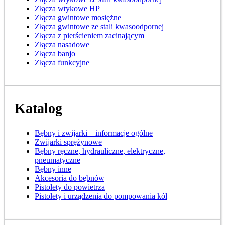
Złącza wtykowe HP
Złącza gwintowe mosiężne
Złącza gwintowe ze stali kwasoodpornej
Złącza z pierścieniem zacinającym
Złącza nasadowe
Złącza banjo
Złącza funkcyjne
Katalog
Bębny i zwijarki – informacje ogólne
Zwijarki sprężynowe
Bębny ręczne, hydrauliczne, elektryczne,
pneumatyczne
Bębny inne
Akcesoria do bębnów
Pistolety do powietrza
Pistolety i urządzenia do pompowania kół