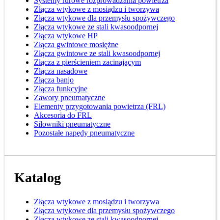
Systemy rurowe rozprowadzania powietrza
Złącza wtykowe z mosiądzu i tworzywa
Złącza wtykowe dla przemysłu spożywczego
Złącza wtykowe ze stali kwasoodpornej
Złącza wtykowe HP
Złącza gwintowe mosiężne
Złącza gwintowe ze stali kwasoodpornej
Złącza z pierścieniem zacinającym
Złącza nasadowe
Złącza banjo
Złącza funkcyjne
Zawory pneumatyczne
Elementy przygotowania powietrza (FRL)
Akcesoria do FRL
Siłowniki pneumatyczne
Pozostałe napędy pneumatyczne
Katalog
Złącza wtykowe z mosiądzu i tworzywa
Złącza wtykowe dla przemysłu spożywczego
Złącza wtykowe ze stali kwasoodpornej