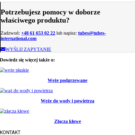
Potrzebujesz pomocy w doborze
właściwego produktu?
Zadzwoń:
+48 61 653 02 22
lub napisz:
tubes@tubes-
international.com
WYŚLIJ ZAPYTANIE
Dowiedz się więcej także o:
Węże
p
odgrzewane
Węże do wody i powietrza
Złącza kłowe
KONTAKT