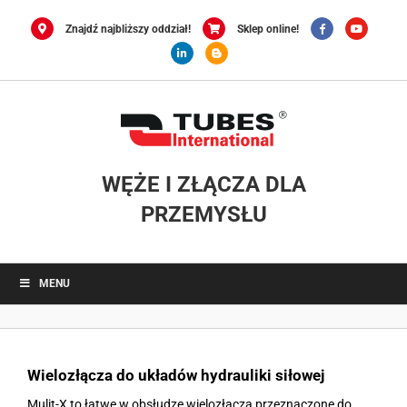
Przejdź
do
Znajdź najbliższy oddział!
Sklep online!
zawartości
WĘŻE I ZŁĄCZA DLA
PRZEMYSŁU
MENU
Wielozłącza do układów hydrauliki siłowej
Mulit-X to łatwe w obsłudze wielozłącza przeznaczone do