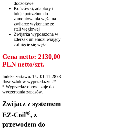
doczołowe
Końcówki, adaptory i
tuleje potrzebne do
zamontowania węża na
zwijarce wykonane ze
stali węglowej
Zwijarka wyposażona w
zderzak uniemożliwiający
cofnięcie się węża
Cena netto: 2130,00
PLN netto/szt.
Indeks zestawu: TU-01-11-2873
Ilość sztuk w wyprzedaży: 2*
* Wyprzedaż obowiązuje do
wyczerpania zapasów.
Zwijacz z systemem
®
EZ-Coil
, z
przewodem do