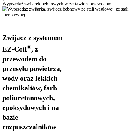
Wyprzedaż zwijarek bębnowych w zestawie z przewodami
Ceny zestawów już od
2130,00 PLN/szt.
Wyprzedaż obejmuje produkty pochodzące z ekspozycji i
obowiązuje do wyczerpania zapasów.
Zwijacz z systemem
®
EZ-Coil
, z
przewodem do
przesyłu powietrza,
wody oraz lekkich
chemikaliów, farb
poliuretanowych,
epoksydowych i na
bazie
rozpuszczalników