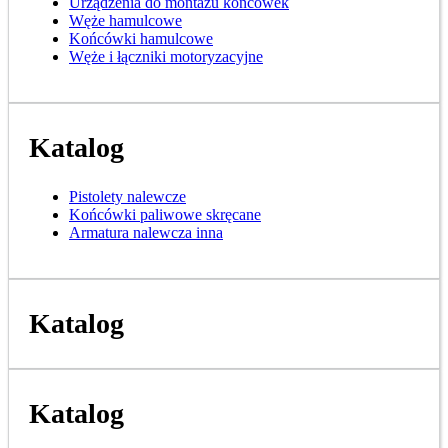
Urządzenia do montażu końcówek
Węże hamulcowe
Końcówki hamulcowe
Węże i łączniki motoryzacyjne
Katalog
Pistolety nalewcze
Końcówki paliwowe skręcane
Armatura nalewcza inna
Katalog
Katalog