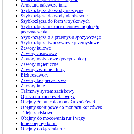
Armatura nalewcza inna
Szybkozłącza do wody mosiężne
Szybkozłącza do wody nierdzewne
Szybkozłącza do form wtryskowych
Szybkozłącza niskociśnieniowe ogólnego
przeznaczenia
Szybkozłącza dla przemysłu spożywczego
Szybkozłącza tworzywowe przemysłowe
Zawory kulowe
Zawory zasuwowe
Zawory motylkowe (przepustnice)
Zawory higieniczne
Zawory zwrotne i filtry
Elektrozawory
Zawory bezpieczeństwa
Zawory inne
Taśmowy system zaciskowy
Opaski do końcówek i węży
Obejmy żeliwne do montażu końcówek
Obejmy skorupowe do montażu końcówek
Tuleje zaciskowe
Obejmy do mocowania rur i węży
Inne obejmy do rur
Obejmy do łączenia rur