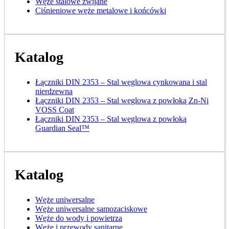
Węże stalowe zwijane
Ciśnieniowe węże metalowe i końcówki
Katalog
Łączniki DIN 2353 – Stal węglowa cynkowana i stal
nierdzewna
Łączniki DIN 2353 – Stal węglowa z powłoką Zn-Ni
VOSS Coat
Łączniki DIN 2353 – Stal węglowa z powłoką
Guardian Seal™
Katalog
Węże uniwersalne
Węże uniwersalne samozaciskowe
Węże do wody i powietrza
Węże i przewody sanitarne