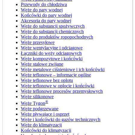
Przewody do chłodziwa
Węże do pary wodnej
Końcówki do pary wodnej
Akcesoria do pary wodnej
Węże do substancji spożywczych
Węże do substancji chemicznych
Węże do produktów ropopochodnych
Węże przesyłowe
Węże wentylacyjne i odciągowe
Łączniki do węży odciągowych
Węże kompozytowe i końcówki
Węże stalowe zwijane
Węże metalowe ciśnieniowe i ich końcówki
Węże teflonowe – informacje ogólne
Węże teflonowe bez oplotu
Węże teflonowe w oplocie i końcówki
Węże teflonowe procesów przemysłowych
Węże silikonowe
®
Węże Tygon
Węże podgrzewane
Węże pływające i osprzęt
Węże i końcówki do gazów technicznych
Węże do klimatyzacji
Końcówki do klimatyzacji