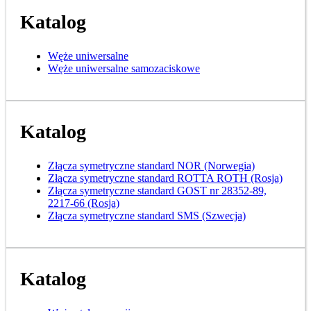
Katalog
Węże uniwersalne
Węże uniwersalne samozaciskowe
Katalog
Złącza symetryczne standard NOR (Norwegia)
Złącza symetryczne standard ROTTA ROTH (Rosja)
Złącza symetryczne standard GOST nr 28352-89,
2217-66 (Rosja)
Złącza symetryczne standard SMS (Szwecja)
Katalog