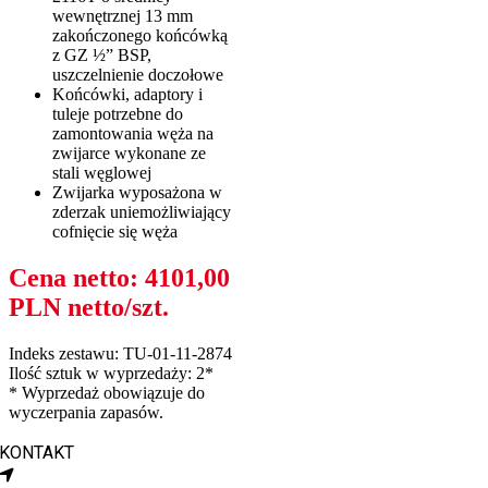
wewnętrznej 13 mm
zakończonego końcówką
z GZ ½” BSP,
uszczelnienie doczołowe
Końcówki, adaptory i
tuleje potrzebne do
zamontowania węża na
zwijarce wykonane ze
stali węglowej
Zwijarka wyposażona w
zderzak uniemożliwiający
cofnięcie się węża
Cena netto: 4101,00
PLN netto/szt.
Indeks zestawu: TU-01-11-2874
Ilość sztuk w wyprzedaży: 2*
* Wyprzedaż obowiązuje do
wyczerpania zapasów.
KONTAKT