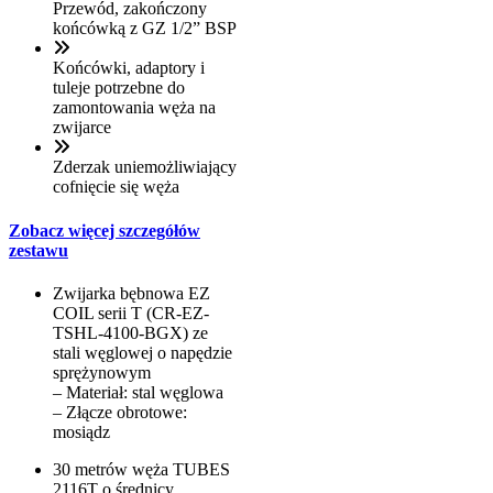
Przewód, zakończony
końcówką z GZ 1/2” BSP
Końcówki, adaptory i
tuleje potrzebne do
zamontowania węża na
zwijarce
Zderzak uniemożliwiający
cofnięcie się węża
Zobacz więcej szczegółów
zestawu
Zwijarka bębnowa EZ
COIL serii T (CR-EZ-
TSHL-4100-BGX) ze
stali węglowej o napędzie
sprężynowym
– Materiał: stal węglowa
– Złącze obrotowe:
mosiądz
30 metrów węża TUBES
2116T o średnicy