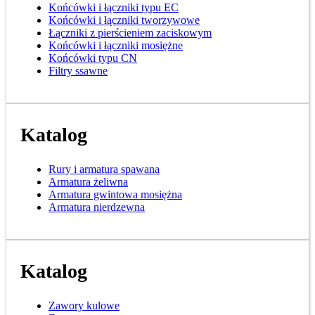
Końcówki i łączniki typu EC
Końcówki i łączniki tworzywowe
Łączniki z pierścieniem zaciskowym
Końcówki i łączniki mosiężne
Końcówki typu CN
Filtry ssawne
Katalog
Rury i armatura spawana
Armatura żeliwna
Armatura gwintowa mosiężna
Armatura nierdzewna
Katalog
Zawory kulowe