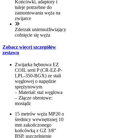
Końcówki, adaptory i
tuleje potrzebne do
zamontowania węża na
zwijarce
Zderzak uniemożliwiający
cofnięcie się węża
Zobacz więcej szczegółów
zestawu
Zwijarka bębnowa EZ
COIL serii P (CR-EZ-P-
LPL-350-BGX) ze stali
węglowej o napędzie
sprężynowym
– Materiał: stal węglowa
– Złącze obrotowe:
mosiądz
15 metrów węża MP20 o
średnicy wewnętrznej 10
mm zakończonego
końcówką z GZ 3/8”
BSP, uszczelnienie