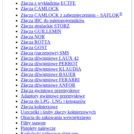
Złącza z wykładziną ECTFE
Złącza CAMLOCK
®
Złącza CAMLOCK z zabezpieczeniem – SAFLOK
Złącza IBC do paletopojemników
Złącza strażackie STORZ
Złącza GUILLEMIN
Złącza NOR
Złącza ROTTA
Złącza GOST
Złącza (zaczepowe) SMS
Złącza dźwigniowe LAUX 42
Złącza dźwigniowe PERROT
Złącza dźwigniowe KLAUDIA
Złącza dźwigniowe BAUER
Złącza dźwigniowe FERARRI
Złącza dźwigniowe ANFOR
Złącza gwintowe przemysłowe
Adaptory gwintowe przemysłowe
Złącza do LPG, LNG i kriogazów
Złącza kołnierzowe
Uszczelki i śruby złączy kołnierzowych
Okucia do zakuwania wewnętrznego
Filtry ssawne
Pistolety nalewcze
Końcówki paliwowe skręcane