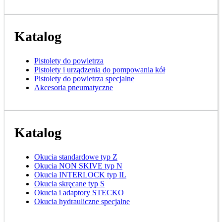
Katalog
Pistolety do powietrza
Pistolety i urządzenia do pompowania kół
Pistolety do powietrza specjalne
Akcesoria pneumatyczne
Katalog
Okucia standardowe typ Z
Okucia NON SKIVE typ N
Okucia INTERLOCK typ IL
Okucia skręcane typ S
Okucia i adaptory STECKO
Okucia hydrauliczne specjalne