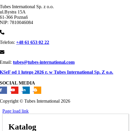
Tubes International Sp. z o.o.
ul.Bystra 15A
61-366 Poznań
NIP: 7810046084
Telefon:
+48 61 653 02 22
Email:
tubes@tubes-international.com
KSeF od 1 lutego 2026 r. w Tubes International Sp. Z o.o.
SOCIAL MEDIA
Copyright © Tubes International
2026
Page load link
Katalog