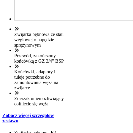
Zwijarka bębnowa ze stali
węglowej o napędzie
sprężynowym
Przewód, zakończony
końcówką z GZ 3/4” BSP
Końcówki, adaptory i
tuleje potrzebne do
zamontowania węża na
zwijarce
Zderzak uniemożliwiający
cofnięcie się węża
Zobacz więcej szczegółów
zestawu
Zwijarka bębnowa EZ