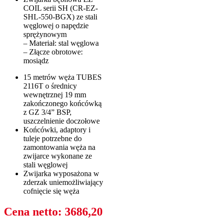
COIL serii SH (CR-EZ-
SHL-550-BGX) ze stali
węglowej o napędzie
sprężynowym
– Materiał: stal węglowa
– Złącze obrotowe:
mosiądz
15 metrów węża TUBES
2116T o średnicy
wewnętrznej 19 mm
zakończonego końcówką
z GZ 3/4” BSP,
uszczelnienie doczołowe
Końcówki, adaptory i
tuleje potrzebne do
zamontowania węża na
zwijarce wykonane ze
stali węglowej
Zwijarka wyposażona w
zderzak uniemożliwiający
cofnięcie się węża
Cena netto: 3686,20