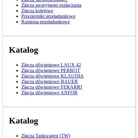
Złącza awaryjnego rozłączania
Złącza kolejowe
Przezierniki przeładunkowe
Ramiona przeładunkowe
Katalog
Złącza dźwigniowe LAUX 42
Złącza dźwigniowe PERROT
Złącza dźwigniowe KLAUDIA
Złącza dźwigniowe BAUER
Złącza dźwigniowe FERARRI
Złącza dźwigniowe ANFOR
Katalog
Złącza Tankwagen (TW)