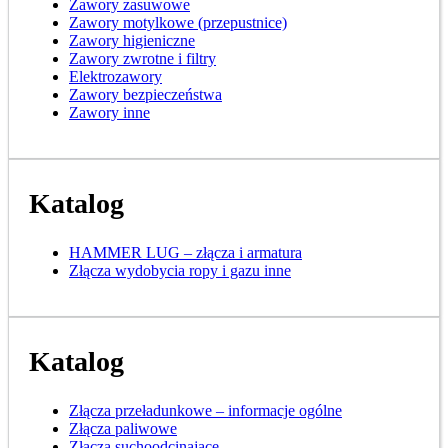
Zawory zasuwowe
Zawory motylkowe (przepustnice)
Zawory higieniczne
Zawory zwrotne i filtry
Elektrozawory
Zawory bezpieczeństwa
Zawory inne
Katalog
HAMMER LUG – złącza i armatura
Złącza wydobycia ropy i gazu inne
Katalog
Złącza przeładunkowe – informacje ogólne
Złącza paliwowe
Złącza suchoodcinające