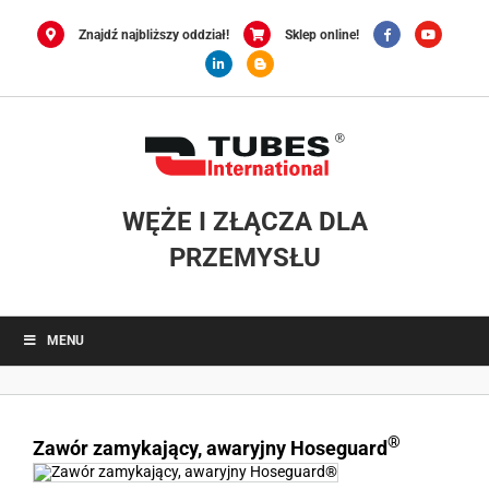
Przejdź
do
Znajdź najbliższy oddział!
Sklep online!
zawartości
WĘŻE I ZŁĄCZA DLA
PRZEMYSŁU
MENU
®
Zawór zamykający, awaryjny Hoseguard