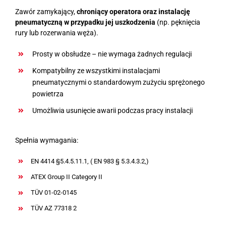
Zawór zamykający,
chroniący operatora oraz instalację
pneumatyczną w przypadku jej uszkodzenia
(np. pęknięcia
rury lub rozerwania węża).
Prosty w obsłudze – nie wymaga żadnych regulacji
Kompatybilny ze wszystkimi instalacjami
pneumatycznymi o standardowym zużyciu sprężonego
powietrza
Umożliwia usunięcie awarii podczas pracy instalacji
Spełnia wymagania:
EN 4414 §5.4.5.11.1, ( EN 983 § 5.3.4.3.2,)
ATEX Group II Category II
TÜV 01-02-0145
TÜV AZ 77318 2